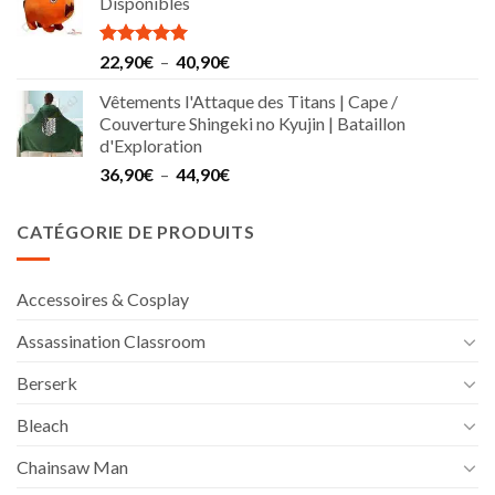
Disponibles
Note
5.00
Plage
22,90
€
–
40,90
€
sur 5
de
Vêtements l'Attaque des Titans | Cape /
prix :
Couverture Shingeki no Kyujin | Bataillon
22,90€
d'Exploration
à
Plage
36,90
€
–
44,90
€
40,90€
de
prix :
CATÉGORIE DE PRODUITS
36,90€
à
44,90€
Accessoires & Cosplay
Assassination Classroom
Berserk
Bleach
Chainsaw Man