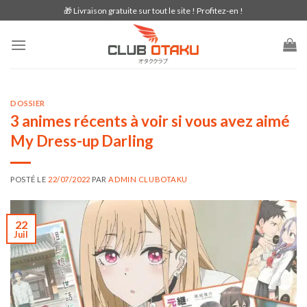
Skip
🎁 Livraison gratuite sur tout le site ! Profitez-en !
to
content
DOSSIER
3 animes récents à voir si vous avez aimé
My Dress-up Darling
POSTÉ LE
22/07/2022
PAR
ADMIN CLUBOTAKU
22
Juil