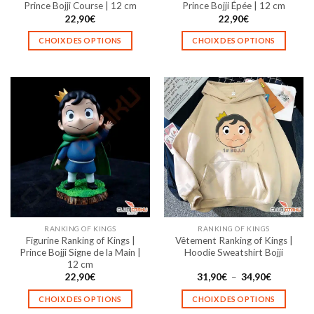
du
du
Prince Bojji Course | 12 cm
Prince Bojji Épée | 12 cm
produit
produit
22,90
€
22,90
€
CHOIX DES OPTIONS
CHOIX DES OPTIONS
Ce
Ce
produit
produit
a
a
plusieurs
plusieurs
variations.
variations.
Les
Les
options
options
peuvent
peuvent
être
être
choisies
choisies
sur
sur
la
la
RANKING OF KINGS
RANKING OF KINGS
page
page
Figurine Ranking of Kings |
Vêtement Ranking of Kings |
du
du
Prince Bojji Signe de la Main |
Hoodie Sweatshirt Bojji
produit
produit
12 cm
Plage
22,90
€
31,90
€
–
34,90
€
de
prix :
CHOIX DES OPTIONS
CHOIX DES OPTIONS
31,90€
à