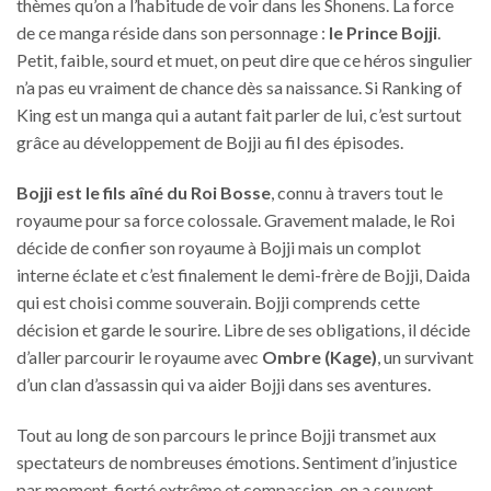
thèmes qu’on a l’habitude de voir dans les Shonens. La force
de ce manga réside dans son personnage :
le Prince Bojji
.
Petit, faible, sourd et muet, on peut dire que ce héros singulier
n’a pas eu vraiment de chance dès sa naissance. Si Ranking of
King est un manga qui a autant fait parler de lui, c’est surtout
grâce au développement de Bojji au fil des épisodes.
Bojji est le fils aîné du Roi Bosse
, connu à travers tout le
royaume pour sa force colossale. Gravement malade, le Roi
décide de confier son royaume à Bojji mais un complot
interne éclate et c’est finalement le demi-frère de Bojji, Daida
qui est choisi comme souverain. Bojji comprends cette
décision et garde le sourire. Libre de ses obligations, il décide
d’aller parcourir le royaume avec
Ombre (Kage)
, un survivant
d’un clan d’assassin qui va aider Bojji dans ses aventures.
Tout au long de son parcours le prince Bojji transmet aux
spectateurs de nombreuses émotions. Sentiment d’injustice
par moment, fierté extrême et compassion, on a souvent