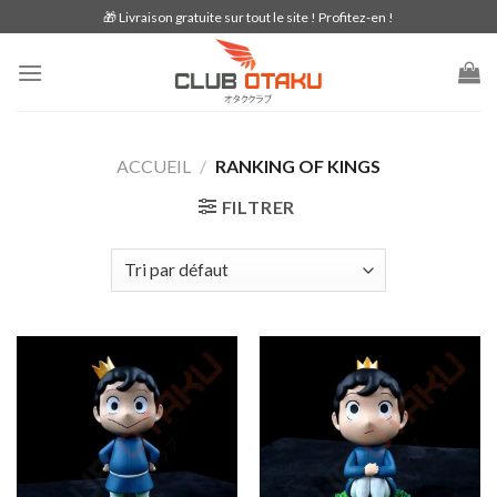
Skip
🎁 Livraison gratuite sur tout le site ! Profitez-en !
to
content
ACCUEIL
/
RANKING OF KINGS
FILTRER