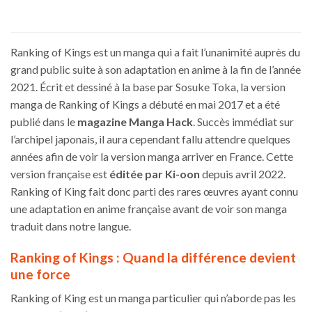
Ce
Ce
34,90€
produit
produit
a
a
plusieurs
plusieurs
Ranking of Kings est un manga qui a fait l’unanimité auprès du
variations.
variations.
grand public suite à son adaptation en anime à la fin de l’année
Les
Les
2021. Écrit et dessiné à la base par Sosuke Toka, la version
options
options
manga de Ranking of Kings a débuté en mai 2017 et a été
peuvent
peuvent
être
être
publié dans le
magazine Manga Hack
. Succès immédiat sur
choisies
choisies
l’archipel japonais, il aura cependant fallu attendre quelques
sur
sur
années afin de voir la version manga arriver en France. Cette
la
la
version française est
éditée par Ki-oon
depuis avril 2022.
page
page
Ranking of King fait donc parti des rares œuvres ayant connu
du
du
produit
produit
une adaptation en anime française avant de voir son manga
traduit dans notre langue.
Ranking of Kings : Quand la différence devient
une force
Ranking of King est un manga particulier qui n’aborde pas les