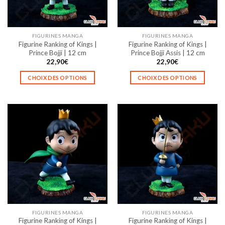
FIGURINES MANGA
FIGURINES MANGA
Figurine Ranking of Kings |
Figurine Ranking of Kings |
Prince Bojji | 12 cm
Prince Bojji Assis | 12 cm
22,90
€
22,90
€
CHOIX DES OPTIONS
CHOIX DES OPTIONS
Ce
Ce
produit
produit
a
a
plusieurs
plusieurs
variations.
variations.
Les
Les
options
options
peuvent
peuvent
être
être
choisies
choisies
sur
sur
la
la
FIGURINES MANGA
FIGURINES MANGA
page
page
Figurine Ranking of Kings |
Figurine Ranking of Kings |