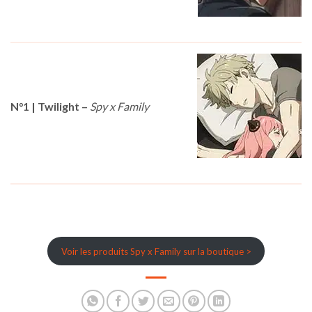
N°1 | Twilight
–
Spy x Family
Voir les produits Spy x Family sur la boutique >