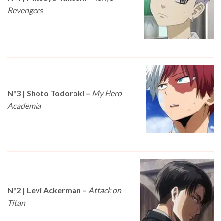
Revengers
N°3 |
Shoto Todoroki
–
My Hero
Academia
N°2 |
Levi Ackerman
–
Attack on
Titan