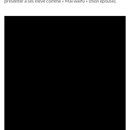
présenter à ses élève comme « Mai waifu » (mon épouse).