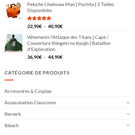
Peluche Chainsaw Man | Pochita | 2 Tailles
Disponibles
Note
5.00
Plage
22,90
€
–
40,90
€
sur 5
de
Vêtements l'Attaque des Titans | Cape /
prix :
Couverture Shingeki no Kyujin | Bataillon
22,90€
d'Exploration
à
Plage
36,90
€
–
44,90
€
40,90€
de
prix :
CATÉGORIE DE PRODUITS
36,90€
à
44,90€
Accessoires & Cosplay
Assassination Classroom
Berserk
Bleach