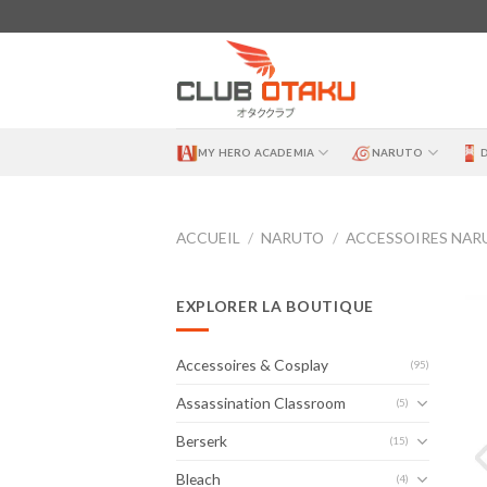
Skip
to
content
MY HERO ACADEMIA
NARUTO
ACCUEIL
/
NARUTO
/
ACCESSOIRES NAR
EXPLORER LA BOUTIQUE
Accessoires & Cosplay
(95)
Assassination Classroom
(5)
Berserk
(15)
Bleach
(4)