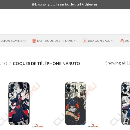
🎁 Livraison gratuite sur tout le site ! Profitez-en !
DEMON SLAYER
L’ATTAQUE DES TITANS
DRAGON BALL
AU
Showing all 1
UTO
/
COQUES DE TÉLÉPHONE NARUTO