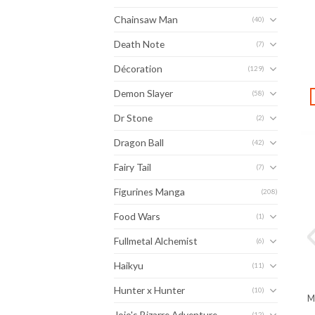
Chainsaw Man
(40)
Death Note
(7)
Décoration
(129)
Demon Slayer
(58)
Dr Stone
(2)
Dragon Ball
(42)
Fairy Tail
(7)
Figurines Manga
(208)
Food Wars
(1)
Fullmetal Alchemist
(6)
Haikyu
(11)
Hunter x Hunter
(10)
M
Jojo's Bizarre Adventure
(12)