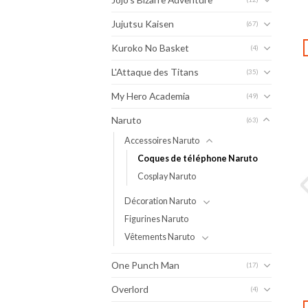
Jujutsu Kaisen
(67)
Kuroko No Basket
(4)
L'Attaque des Titans
(35)
My Hero Academia
(49)
Naruto
(63)
Accessoires Naruto
Coques de téléphone Naruto
Cosplay Naruto
Décoration Naruto
Figurines Naruto
Vêtements Naruto
One Punch Man
(17)
Overlord
(4)