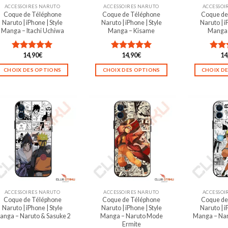
ACCESSOIRES NARUTO
ACCESSOIRES NARUTO
ACCESSOI
Coque de Téléphone
Coque de Téléphone
Coque de
Naruto | iPhone | Style
Naruto | iPhone | Style
Naruto | i
Manga – Itachi Uchiwa
Manga – Kisame
Manga 
14,90
€
14,90
€
14
Note
5.00
Note
5.00
Not
sur 5
sur 5
sur 5
CHOIX DES OPTIONS
CHOIX DES OPTIONS
CHOIX D
Ce
Ce
produit
produit
a
a
plusieurs
plusieurs
variations.
variations.
Les
Les
options
options
peuvent
peuvent
être
être
choisies
choisies
sur
sur
la
la
ACCESSOIRES NARUTO
ACCESSOIRES NARUTO
ACCESSOI
Coque de Téléphone
Coque de Téléphone
Coque de
page
page
Naruto | iPhone | Style
Naruto | iPhone | Style
Naruto | i
du
du
anga – Naruto & Sasuke 2
Manga – Naruto Mode
Manga – Na
produit
produit
Ermite