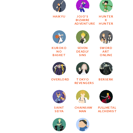
HAIKYU
JOJO'S
HUNTER
BIZARRE
X
ADVENTURE
HUNTER
KUROKO
SEVEN
SWORD
NO
DEADLY
ART
BASKET
SINS
ONLINE
OVERLORD
TOKYO
BERSERK
REVENGERS
SAINT
CHAINSAW
FULLMETAL
SEIYA
MAN
ALCHEMIST