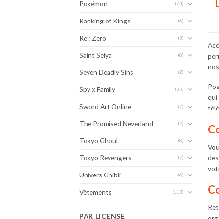
Pokémon
(74)
Ranking of Kings
(6)
Re : Zero
(3)
Acc
Saint Seiya
per
(8)
nos
Seven Deadly Sins
(2)
Pos
Spy x Family
(39)
qui
Sword Art Online
(7)
tél
The Promised Neverland
(2)
Co
Tokyo Ghoul
(8)
Vou
des
Tokyo Revengers
(7)
vot
Univers Ghibli
(6)
Co
Vêtements
(113)
Ret
PAR LICENSE
org