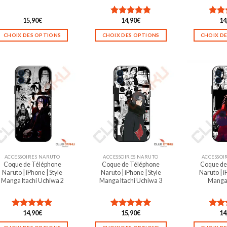
15,90
€
14,90
€
14
Note
4.86
Not
sur 5
sur 5
CHOIX DES OPTIONS
CHOIX DES OPTIONS
CHOIX D
Ce
Ce
produit
produit
a
a
plusieurs
plusieurs
variations.
variations.
Les
Les
options
options
peuvent
peuvent
être
être
choisies
choisies
sur
sur
la
la
ACCESSOIRES NARUTO
ACCESSOIRES NARUTO
ACCESSOI
Coque de Téléphone
Coque de Téléphone
Coque de
page
page
Naruto | iPhone | Style
Naruto | iPhone | Style
Naruto | i
du
du
Manga Itachi Uchiwa 2
Manga Itachi Uchiwa 3
Manga
produit
produit
14,90
€
15,90
€
14
Note
5.00
Note
5.00
Not
sur 5
sur 5
sur 5