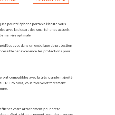
ES OPTIONS
CHOIX DES OPTIONS
Ce
Ce
produit
produit
a
a
plusieurs
plusieurs
coques pour téléphone portable Naruto vous
variations.
variations.
les avec la plupart des smartphones actuels,
Les
Les
de manière optimale.
options
options
peuvent
peuvent
pédiées avec dans un emballage de protection
être
être
ccessible par excellence, les protections pour
choisies
choisies
sur
sur
la
la
page
page
du
du
ront compatibles avec la très grande majorité
produit
produit
u’au 13 Pro MAX, vous trouverez forcément
hone.
 affichez votre attachement pour cette
tphone Akatsuki vous permettront de retrouver