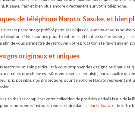
chi, Kisame, Pain et bien plus encore directement sur votre téléphone.
ques de téléphone Naruto, Sasuke, et bien p
s avez un personnage préféré parmi les ninjas de Konoha et vous souhait
re téléphone ? Nos coques pour téléphone mettent en scène les ninjas les 
ja afin de vous permettre de retrouver votre protagoniste favori mis en sc
signs originaux et uniques
s mettons un soin particulier à vous proposer des designs originaux et qui
uto ou non, une chose est sûre, vous serez conquis(e) par la qualité de n
lleur prix possible, nos protections pour téléphone Naruto représentent un
asion.
vous souhaitez compléter votre collection de produits dérivés issus de la 
éphone, nous vous invitons à vous rendre dans la
partie Naruto
de notre b