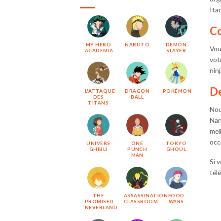
Ita
Co
MY HERO
NARUTO
DEMON
Vou
ACADEMIA
SLAYER
vot
nin
De
L'ATTAQUE
DRAGON
POKÉMON
DES
BALL
TITANS
Nou
Nar
mei
occ
UNIVERS
ONE
TOKYO
GHIBLI
PUNCH
GHOUL
MAN
Si 
tél
THE
ASSASSINATION
FOOD
PROMISED
CLASSROOM
WARS
NEVERLAND