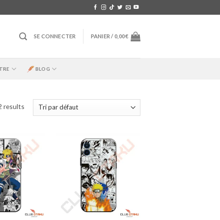
SE CONNECTER
PANIER /
0,00
€
TRE
BLOG
2 results