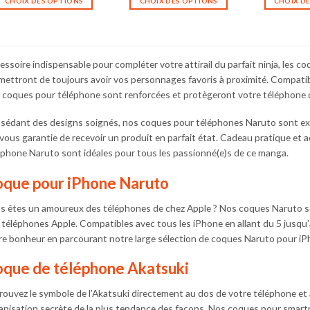
CHOIX DES OPTIONS
CHOIX DES OPTIONS
CHOIX D
Ce
Ce
produit
produit
a
a
plusieurs
plusieurs
essoire indispensable pour compléter votre attirail du parfait ninja, les 
variations.
variations.
mettront de toujours avoir vos personnages favoris à proximité. Compatib
Les
Les
 coques pour téléphone sont renforcées et protègeront votre téléphone 
options
options
peuvent
peuvent
sédant des designs soignés, nos coques pour téléphones Naruto sont ex
être
être
 vous garantie de recevoir un produit en parfait état. Cadeau pratique et a
choisies
choisies
éphone Naruto sont idéales pour tous les passionné(e)s de ce manga.
sur
sur
la
la
que pour iPhone Naruto
page
page
du
du
s êtes un amoureux des téléphones de chez Apple ? Nos coques Naruto se
produit
produit
 téléphones Apple. Compatibles avec tous les iPhone en allant du 5 jusq
re bonheur en parcourant notre large sélection de coques Naruto pour iP
que de téléphone Akatsuki
rouvez le symbole de l’Akatsuki directement au dos de votre téléphone et
anisation secrète de la plus tendance des façons. Nos coques pour smar