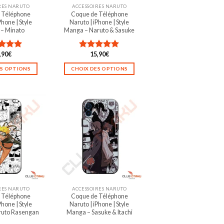
RES NARUTO
ACCESSOIRES NARUTO
 Téléphone
Coque de Téléphone
Phone | Style
Naruto | iPhone | Style
– Minato
Manga – Naruto & Sasuke
,90
€
15,90
€
e
5.00
Note
5.00
sur 5
ES OPTIONS
CHOIX DES OPTIONS
Ce
Ce
produit
produit
a
a
plusieurs
plusieurs
variations.
variations.
Les
Les
options
options
peuvent
peuvent
être
être
choisies
choisies
sur
sur
la
la
RES NARUTO
ACCESSOIRES NARUTO
 Téléphone
Coque de Téléphone
page
page
Phone | Style
Naruto | iPhone | Style
du
du
ruto Rasengan
Manga – Sasuke & Itachi
produit
produit