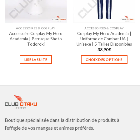
ACCESSOIRES & COSPLAY
ACCESSOIRES & COSPLAY
Accessoire Cosplay My Hero
Cosplay My Hero Academia |
Academia | Perruque Shoto
Uniforme de Combat UA |
Todoroki
Unisexe | 5 Tailles Disponibles
38,90
€
LIRE LA SUITE
CHOIX DES OPTIONS
Ce
produit
a
plusieurs
variations.
Les
options
peuvent
être
Boutique spécialisée dans la distribution de produits à
choisies
l’effigie de vos mangas et animes préférés.
sur
la