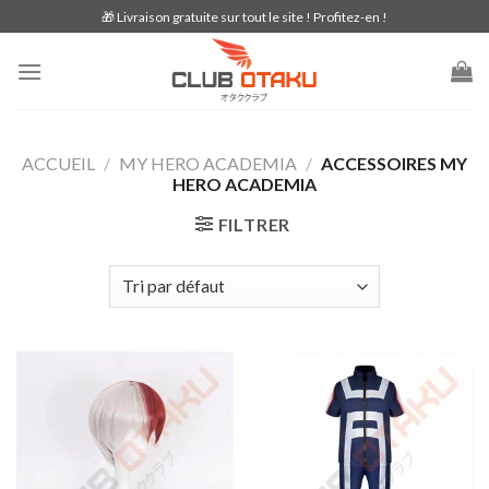
Skip
🎁 Livraison gratuite sur tout le site ! Profitez-en !
to
content
ACCUEIL
/
MY HERO ACADEMIA
/
ACCESSOIRES MY
HERO ACADEMIA
FILTRER