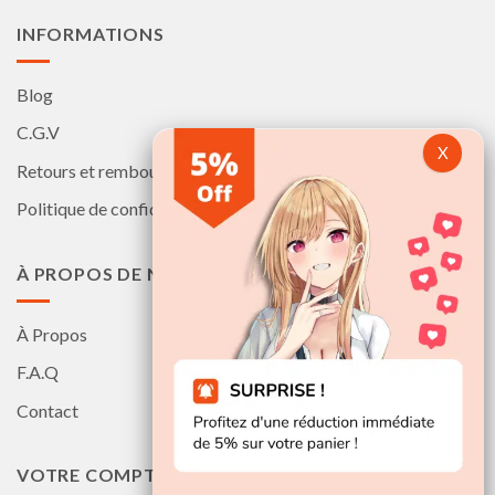
page
INFORMATIONS
du
produit
Blog
C.G.V
Retours et remboursements
Politique de confidentialité
À PROPOS DE NOUS
À Propos
F.A.Q
Contact
VOTRE COMPTE