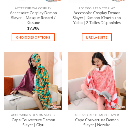
ACCESSOIRES & COSPLAY
ACCESSOIRES & COSPLAY
Accessoire Cosplay Demon
Accessoire Cosplay Demon
Slayer – Masque Renard /
Slayer | Kimono Kimetsu no
Kitsune
Yaiba | 2 Tailles Disponibles
19,90
€
CHOIX DES OPTIONS
LIRE LA SUITE
Ce
produit
a
plusieurs
variations.
Les
options
peuvent
être
choisies
sur
la
ACCESSOIRES DEMON SLAYER
ACCESSOIRES DEMON SLAYER
page
Cape Couverture Demon
Cape Couverture Demon
du
Slayer | Giyu
Slayer | Nezuko
produit