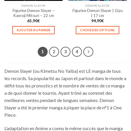
la
la
DEMON SLAYER
DEMON SLAYER
page
page
Figurine Demon Slayer –
Figurine Demon Slayer | Giyu
du
du
Kanroji Mitsuri – 22 cm
| 17 cm
produit
produit
65,90
€
94,90
€
AJOUTER AU PANIER
CHOIX DES OPTIONS
Ce
produit
a
1
2
3
4
plusieurs
variations.
Les
Demon Slayer (ou Kimetsu No Yaiba) est LE manga de tous
options
les records. Sa popularité au Japon et partout dans le monde a
peuvent
défié tous les pronostics et le nombre de ventes de ce manga
être
choisies
a de quoi donner le tournis. Ayant trôné au sommet des
sur
meilleures ventes pendant de longues semaines. Demon
la
Slayer a été le premier manga à piquer la place de n°1 à One
page
Piece.
du
produit
L’adaptation en Anime a connu le même succès que le manga