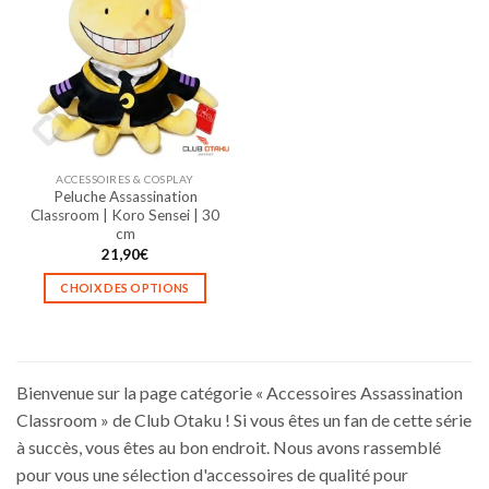
variations.
variations.
Les
Les
options
options
peuvent
peuvent
être
être
choisies
choisies
sur
sur
la
la
ACCESSOIRES & COSPLAY
page
page
Peluche Assassination
du
du
Classroom | Koro Sensei | 30
produit
produit
cm
21,90
€
CHOIX DES OPTIONS
Ce
produit
a
plusieurs
Bienvenue sur la page catégorie « Accessoires Assassination
variations.
Classroom » de Club Otaku ! Si vous êtes un fan de cette série
Les
à succès, vous êtes au bon endroit. Nous avons rassemblé
options
pour vous une sélection d'accessoires de qualité pour
peuvent