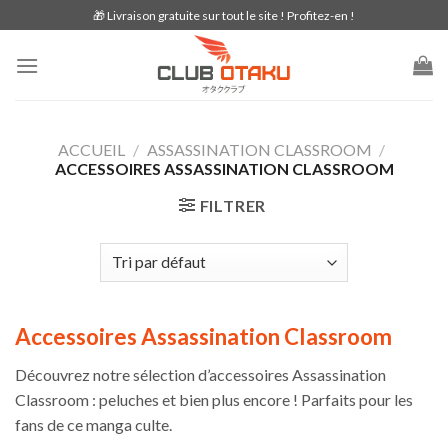
Skip
🎁 Livraison gratuite sur tout le site ! Profitez-en !
to
content
ACCUEIL
/
ASSASSINATION CLASSROOM
/
ACCESSOIRES ASSASSINATION CLASSROOM
FILTRER
Accessoires Assassination Classroom
Découvrez notre sélection d’accessoires Assassination
Classroom : peluches et bien plus encore ! Parfaits pour les
fans de ce manga culte.