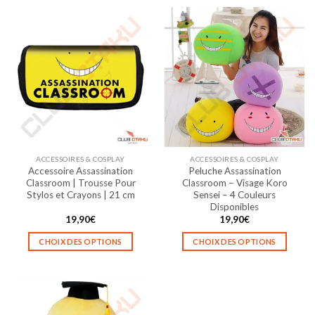
ACCESSOIRES & COSPLAY
ACCESSOIRES & COSPLAY
Accessoire Assassination
Peluche Assassination
Classroom | Trousse Pour
Classroom – Visage Koro
Stylos et Crayons | 21 cm
Sensei – 4 Couleurs
Disponibles
19,90
€
19,90
€
CHOIX DES OPTIONS
CHOIX DES OPTIONS
Ce
Ce
produit
produit
a
a
plusieurs
plusieurs