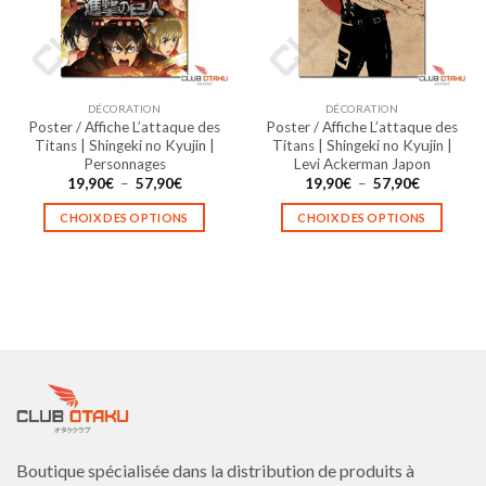
peuvent
peuvent
être
être
choisies
choisies
sur
sur
la
la
DÉCORATION
DÉCORATION
page
page
Poster / Affiche L’attaque des
Poster / Affiche L’attaque des
du
du
Titans | Shingeki no Kyujin |
Titans | Shingeki no Kyujin |
produit
produit
Personnages
Levi Ackerman Japon
Plage
Plage
19,90
€
–
57,90
€
19,90
€
–
57,90
€
de
de
prix :
prix :
CHOIX DES OPTIONS
CHOIX DES OPTIONS
19,90€
19,90€
à
à
Ce
Ce
57,90€
57,90€
produit
produit
a
a
plusieurs
plusieurs
variations.
variations.
Les
Les
options
options
peuvent
peuvent
être
être
choisies
choisies
Boutique spécialisée dans la distribution de produits à
sur
sur