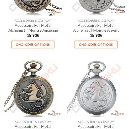
ACCESSOIRES & COSPLAY
ACCESSOIRES & COSPLAY
Accessoire Full Metal
Accessoire Full Metal
Alchemist | Montre Ancienne
Alchemist | Montre Argent
15,90
€
15,90
€
CHOIX DES OPTIONS
CHOIX DES OPTIONS
Ce
Ce
produit
produit
a
a
plusieurs
plusieurs
variations.
variations.
Les
Les
options
options
peuvent
peuvent
être
être
choisies
choisies
sur
sur
la
la
ACCESSOIRES & COSPLAY
ACCESSOIRES & COSPLAY
page
page
Accessoire Full Metal
Accessoire Full Metal