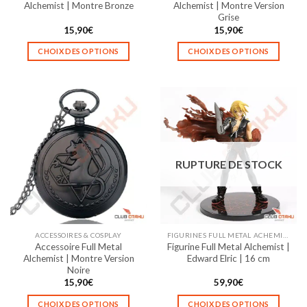
du
du
Alchemist | Montre Bronze
Alchemist | Montre Version
produit
produit
Grise
15,90
€
15,90
€
CHOIX DES OPTIONS
CHOIX DES OPTIONS
Ce
Ce
produit
produit
a
a
plusieurs
plusieurs
variations.
variations.
Les
Les
options
options
RUPTURE DE STOCK
peuvent
peuvent
être
être
choisies
choisies
sur
sur
la
la
ACCESSOIRES & COSPLAY
FIGURINES FULL METAL ACHEMIST
page
page
Accessoire Full Metal
Figurine Full Metal Alchemist |
du
du
Alchemist | Montre Version
Edward Elric | 16 cm
produit
produit
Noire
15,90
€
59,90
€
CHOIX DES OPTIONS
CHOIX DES OPTIONS