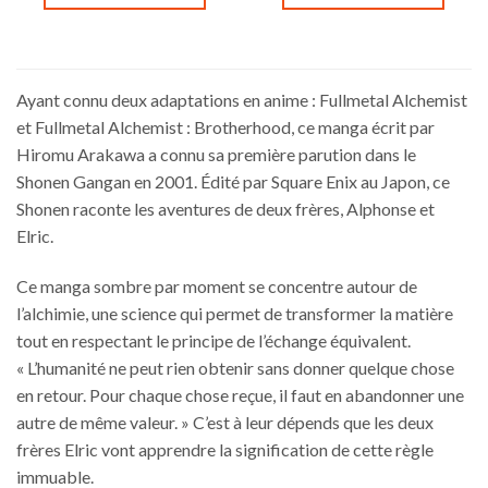
Ce
Ce
produit
produit
a
a
plusieurs
plusieurs
Ayant connu deux adaptations en anime : Fullmetal Alchemist
variations.
variations.
et Fullmetal Alchemist : Brotherhood, ce manga écrit par
Les
Les
Hiromu Arakawa a connu sa première parution dans le
options
options
Shonen Gangan en 2001. Édité par Square Enix au Japon, ce
peuvent
peuvent
être
être
Shonen raconte les aventures de deux frères, Alphonse et
choisies
choisies
Elric.
sur
sur
la
la
Ce manga sombre par moment se concentre autour de
page
page
l’alchimie, une science qui permet de transformer la matière
du
du
tout en respectant le principe de l’échange équivalent.
produit
produit
« L’humanité ne peut rien obtenir sans donner quelque chose
en retour. Pour chaque chose reçue, il faut en abandonner une
autre de même valeur. » C’est à leur dépends que les deux
frères Elric vont apprendre la signification de cette règle
immuable.