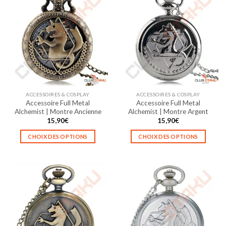
plusieurs
plusieurs
variations.
variations.
Les
Les
options
options
peuvent
peuvent
être
être
choisies
choisies
sur
sur
la
la
ACCESSOIRES & COSPLAY
ACCESSOIRES & COSPLAY
page
page
Accessoire Full Metal
Accessoire Full Metal
du
du
Alchemist | Montre Ancienne
Alchemist | Montre Argent
produit
produit
15,90
€
15,90
€
CHOIX DES OPTIONS
CHOIX DES OPTIONS
Ce
Ce
produit
produit
a
a
plusieurs
plusieurs
variations.
variations.
Les
Les
options
options
peuvent
peuvent