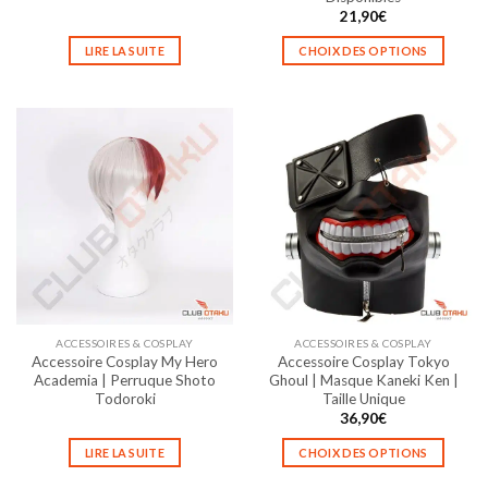
21,90
€
LIRE LA SUITE
CHOIX DES OPTIONS
Ce
produit
a
plusieurs
variations.
Les
options
peuvent
être
choisies
sur
la
ACCESSOIRES & COSPLAY
ACCESSOIRES & COSPLAY
page
Accessoire Cosplay My Hero
Accessoire Cosplay Tokyo
du
Academia | Perruque Shoto
Ghoul | Masque Kaneki Ken |
produit
Todoroki
Taille Unique
36,90
€
LIRE LA SUITE
CHOIX DES OPTIONS
Ce