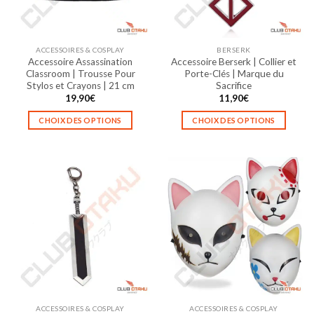
ACCESSOIRES & COSPLAY
BERSERK
Accessoire Assassination
Accessoire Berserk | Collier et
Classroom | Trousse Pour
Porte-Clés | Marque du
Stylos et Crayons | 21 cm
Sacrifice
19,90
€
11,90
€
CHOIX DES OPTIONS
CHOIX DES OPTIONS
Ce
Ce
produit
produit
a
a
plusieurs
plusieurs
variations.
variations.
Les
Les
options
options
peuvent
peuvent
être
être
choisies
choisies
sur
sur
la
la
ACCESSOIRES & COSPLAY
ACCESSOIRES & COSPLAY
page
page