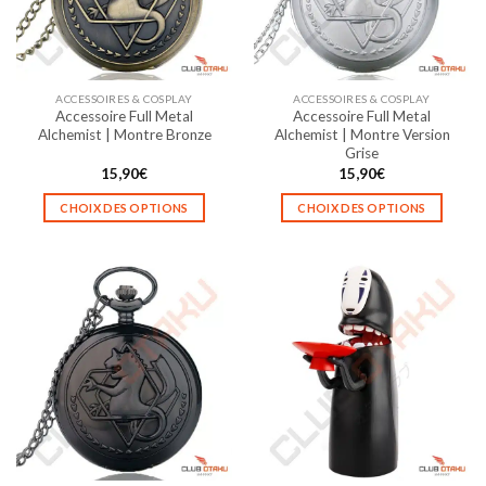
être
être
choisies
choisies
sur
sur
la
la
ACCESSOIRES & COSPLAY
ACCESSOIRES & COSPLAY
page
page
Accessoire Full Metal
Accessoire Full Metal
du
du
Alchemist | Montre Bronze
Alchemist | Montre Version
produit
produit
Grise
15,90
€
15,90
€
CHOIX DES OPTIONS
CHOIX DES OPTIONS
Ce
Ce
produit
produit
a
a
plusieurs
plusieurs
variations.
variations.
Les
Les
options
options
peuvent
peuvent
être
être
choisies
choisies
sur
sur
la
la