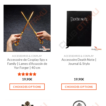
produit
a
plusieurs
variations.
Les
options
peuvent
être
choisies
sur
la
ACCESSOIRES & COSPLAY
ACCESSOIRES & COSPLAY
page
Accessoire de Cosplay Spy x
Accessoire Death Note |
du
Family | Lames d’Assassin de
Journal & Stylo
produit
Yor Forger | 40 cm
19,90
€
19,90
€
Note
5.00
sur 5
CHOIX DES OPTIONS
CHOIX DES OPTIONS
Ce
Ce
produit
produit
a
a