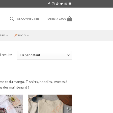
SE CONNECTER
PANIER /
0,00
€
TRE
BLOG
4 results
me et du manga. T-shirts, hoodies, sweats à
ez dès maintenant !