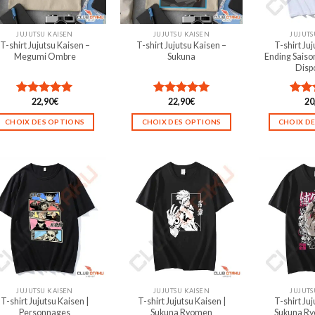
choisies
choisies
sur
sur
la
la
JUJUTSU KAISEN
JUJUTSU KAISEN
JUJUTS
T-shirt Jujutsu Kaisen –
T-shirt Jujutsu Kaisen –
T-shirt Juj
page
page
Megumi Ombre
Sukuna
Ending Saison
du
du
Disp
produit
produit
22,90
€
22,90
€
20
Note
5.00
Note
5.00
Not
sur 5
sur 5
sur 5
CHOIX DES OPTIONS
CHOIX DES OPTIONS
CHOIX D
Ce
Ce
produit
produit
a
a
plusieurs
plusieurs
variations.
variations.
Les
Les
options
options
peuvent
peuvent
être
être
choisies
choisies
sur
sur
la
la
JUJUTSU KAISEN
JUJUTSU KAISEN
JUJUTS
T-shirt Jujutsu Kaisen |
T-shirt Jujutsu Kaisen |
T-shirt Juj
page
page
Personnages
Sukuna Ryomen
Sukuna Ry