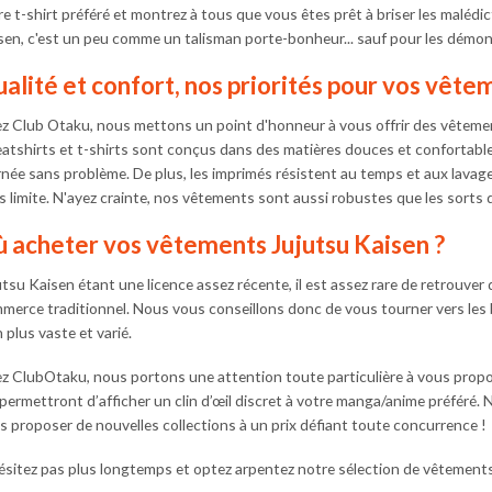
e t-shirt préféré et montrez à tous que vous êtes prêt à briser les malédict
sen, c'est un peu comme un talisman porte-bonheur... sauf pour les démons
alité et confort, nos priorités pour vos vête
z Club Otaku, nous mettons un point d'honneur à vous offrir des vêtemen
atshirts et t-shirts sont conçus dans des matières douces et confortables
rnée sans problème. De plus, les imprimés résistent au temps et aux lavag
s limite. N'ayez crainte, nos vêtements sont aussi robustes que les sorts 
 acheter vos vêtements Jujutsu Kaisen ?
utsu Kaisen étant une licence assez récente, il est assez rare de retrouver
merce traditionnel. Nous vous conseillons donc de vous tourner vers les b
 plus vaste et varié.
z ClubOtaku, nous portons une attention toute particulière à vous prop
 permettront d’afficher un clin d’œil discret à votre manga/anime préféré.
s proposer de nouvelles collections à un prix défiant toute concurrence !
ésitez pas plus longtemps et optez arpentez notre sélection de vêtements