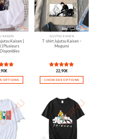
U KAISEN
JUJUTSU KAISEN
ujutsu Kaisen |
T-shirt Jujutsu Kaisen –
i | Plusieurs
Megumi
Disponibles
,90
€
22,90
€
e
5.00
Note
5.00
sur 5
ES OPTIONS
CHOIX DES OPTIONS
Ce
Ce
produit
produit
a
a
plusieurs
plusieurs
variations.
variations.
Les
Les
options
options
peuvent
peuvent
être
être