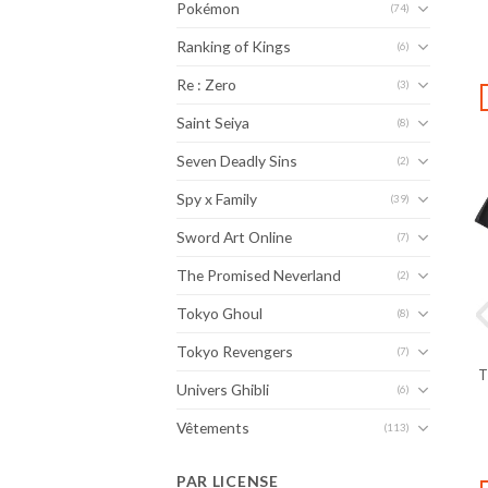
Pokémon
(74)
Ranking of Kings
(6)
Re : Zero
(3)
Saint Seiya
(8)
Seven Deadly Sins
(2)
Spy x Family
(39)
Sword Art Online
(7)
The Promised Neverland
(2)
Tokyo Ghoul
(8)
Tokyo Revengers
(7)
T
Univers Ghibli
(6)
Vêtements
(113)
PAR LICENSE