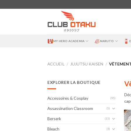
Skip
to
content
MY HERO ACADEMIA
NARUTO
ACCUEIL
/
JUJUTSU KAISEN
/
VÊTEMENTS
Vê
EXPLORER LA BOUTIQUE
Déc
Accessoires & Cosplay
(95)
cap
Assassination Classroom
(5)
Berserk
(15)
Bleach
(4)