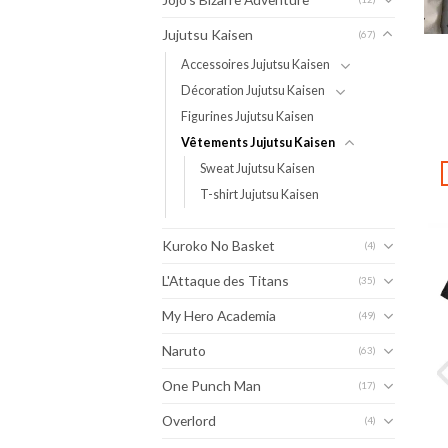
Jujutsu Kaisen
(67)
Accessoires Jujutsu Kaisen
Décoration Jujutsu Kaisen
Figurines Jujutsu Kaisen
Vêtements Jujutsu Kaisen
Sweat Jujutsu Kaisen
T-shirt Jujutsu Kaisen
Kuroko No Basket
(4)
L'Attaque des Titans
(35)
My Hero Academia
(49)
Naruto
(63)
One Punch Man
(17)
Overlord
(4)