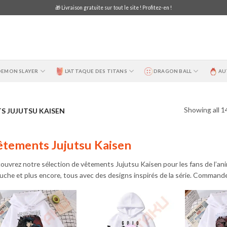
🎁 Livraison gratuite sur tout le site ! Profitez-en !
DEMON SLAYER
L’ATTAQUE DES TITANS
DRAGON BALL
AU
Showing all 1
 JUJUTSU KAISEN
tements Jujutsu Kaisen
ouvrez notre sélection de vêtements Jujutsu Kaisen pour les fans de l’ani
uche et plus encore, tous avec des designs inspirés de la série. Command