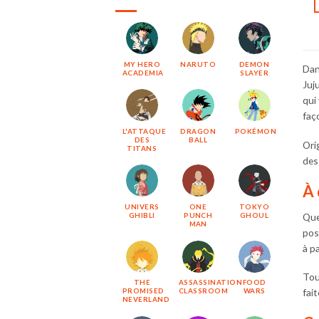
MY HERO
NARUTO
DEMON
Dan
ACADEMIA
SLAYER
Juj
qui
faç
L'ATTAQUE
DRAGON
POKÉMON
DES
BALL
Ori
TITANS
des
À 
UNIVERS
ONE
TOKYO
Que
GHIBLI
PUNCH
GHOUL
MAN
pos
à p
Tou
THE
ASSASSINATION
FOOD
fai
PROMISED
CLASSROOM
WARS
NEVERLAND