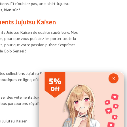
ions. Et n'oubliez pas, un t-shirt Jujutsu
, bien sûr !
ments Jujutsu Kaisen
ts Jujutsu Kaisen de qualité supérieure. Nos
, pour que vous puissiez les porter toute la
es, pour que votre passion puisse s'exprimer
de Gojo Sensei !
 des collections Jujutsu Kaisen dans le
outiques en ligne, où le choix possible est
oser des vêtements Jujutsu Kaisen originaux
 Nous parcourons régulièrement le web afin de
 Jujutsu Kaisen !