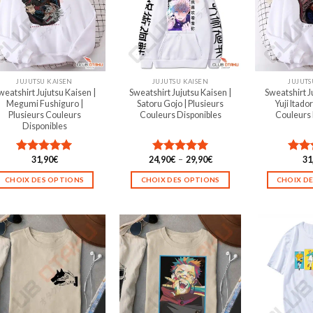
JUJUTSU KAISEN
JUJUTSU KAISEN
JUJUTS
weatshirt Jujutsu Kaisen |
Sweatshirt Jujutsu Kaisen |
Sweatshirt J
Megumi Fushiguro |
Satoru Gojo | Plusieurs
Yuji Itador
Plusieurs Couleurs
Couleurs Disponibles
Couleurs 
Disponibles
Plage
31,90
€
24,90
€
–
29,90
€
31
Note
5.00
Note
5.00
Not
de
sur 5
sur 5
sur 5
prix :
CHOIX DES OPTIONS
CHOIX DES OPTIONS
CHOIX D
24,90€
à
Ce
Ce
29,90€
produit
produit
a
a
plusieurs
plusieurs
variations.
variations.
Les
Les
options
options
peuvent
peuvent
être
être