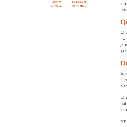
SPY X
RANKING
votr
FAMILY
OF KINGS
Kai
Qu
Che
swe
jou
san
Où
Juj
com
bien
Che
qui
vou
N’h