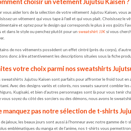
mment choisir un vêtement Jujutsu Kaisen ?
r vous aider lors de la sélection de votre vêtement Jujutsu Kaisen, vous au
isissez un vêtement qui vous tape à l’œil et qui vous plait. Choisissez le 
timentaire et optez pour le design qui corresponds le plus à vos goûts Fav
is et dans le style ou penchez plutôt pour un
sweatshirt JJK
si vous cherc
ver.
tains de nos vêtements possèdent un effet cintré (près du corps), d’autres
itons donc à lire attentivement les descriptions situées sous la fiche pro
ites votre choix parmi nos sweatshirts Jujut
 sweatshirts Jujutsu Kaisen sont parfaits pour affronter le froid tout en 
tami. Avec des designs variés et colorés, nos sweats sauront combler les a
higuro, Kugisaki, et bien d'autres personnages sont là pour vous tenir cha
 vous soyez du côté des sorciers ou des démons, nous avons le sweatshir
 manquez pas notre sélection de t-shirts Juj
 de jaloux, les beaux jours sont aussi à l'honneur avec notre gamme de t-s
 plus emblématiques du manga et de l'anime, nos t-shirts vous permettront 