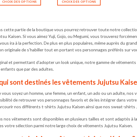
CHOIX DES OPTIONS
CHOIX DES OPTIONS
Ce
Ce
produit
produit
a
a
plusieurs
plusieurs
s cette partie de la boutique vous pourrez retrouver toute notre collecti
variations.
variations.
utsu Kaisen. Si vous aimez Yuji, Gojo, ou Megumi, vous trouverez forcément
Les
Les
 vous ira à la perfection. De plus en plus populaires, même auprès du gra
options
options
on originale de s’habiller tout en portant vos personnages préférés sur vo
peuvent
peuvent
être
être
ginal et permettant d’adopter un look unique, notre gamme de vêtements J
choisies
choisies
 enfants que par des adultes.
sur
sur
la
la
qui sont destinés les vêtements Jujutsu Kaise
page
page
du
du
 vous soyez un homme, une femme, un enfant, un ado ou un adulte, nos vê
produit
produit
sibilité de retrouver vos personnages favoris et de les intégrer dans votr
arcourir nos différents t-shirts Jujutsu Kaisen ainsi que nos sweat-shirts J
s nos vêtements sont disponibles en plusieurs tailles et sont adaptés à la
tes votre sélection parmi notre large choix de vêtements Jujutsu Kaisen.