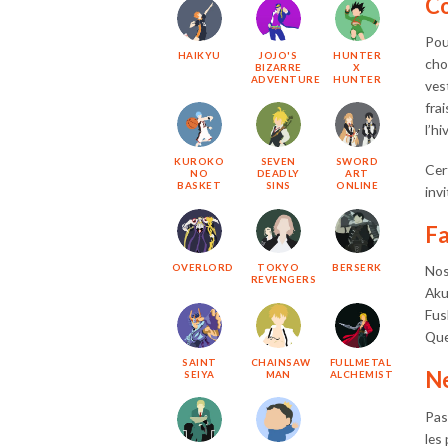
Co
Pou
HAIKYU
JOJO'S
HUNTER
cho
BIZARRE
X
ADVENTURE
HUNTER
ves
fra
l’hi
KUROKO
SEVEN
SWORD
Cer
NO
DEADLY
ART
BASKET
SINS
ONLINE
inv
Fa
OVERLORD
TOKYO
BERSERK
Nos
REVENGERS
Aku
Fus
Que
SAINT
CHAINSAW
FULLMETAL
Ne
SEIYA
MAN
ALCHEMIST
Pas
les