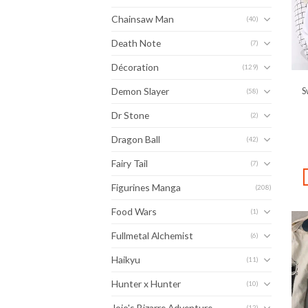
Chainsaw Man
(40)
Death Note
(7)
Décoration
(129)
Demon Slayer
S
(58)
Dr Stone
(2)
Dragon Ball
(42)
Fairy Tail
(7)
Figurines Manga
(208)
Food Wars
(1)
Fullmetal Alchemist
(6)
Haikyu
(11)
Hunter x Hunter
(10)
Jojo's Bizarre Adventure
(12)