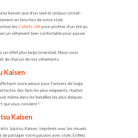
rez besoin que d’un seul et unique conseil :
vêtement en fonction de votre style
orisez les
t-shirts JJK
pour profiter d’un été au
hez un vêtement bien confortable pour passer
 un effet plus large (oversize). Nous vous
duit de chacun de nos vêtements.
su Kaisen
affichant votre amour pour l'univers de Gege
ttentes des fans les plus exigeants. Itadori,
ud, même dans les batailles les plus épiques.
t qui vous convient !
utsu Kaisen
hirts Jujutsu Kaisen. Imprimés avec les visuels
de partager votre passion avec style. Enfilez