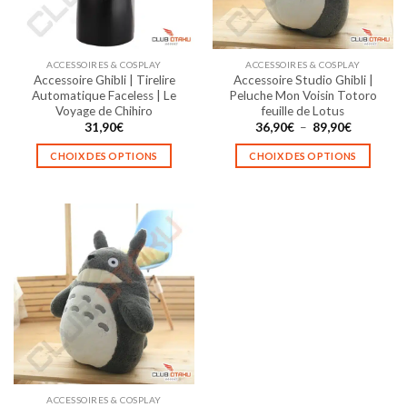
ACCESSOIRES & COSPLAY
ACCESSOIRES & COSPLAY
Accessoire Ghibli | Tirelire
Accessoire Studio Ghibli |
Automatique Faceless | Le
Peluche Mon Voisin Totoro
Voyage de Chihiro
feuille de Lotus
Plage
31,90
€
36,90
€
–
89,90
€
de
prix :
CHOIX DES OPTIONS
CHOIX DES OPTIONS
36,90€
à
Ce
Ce
89,90€
produit
produit
a
a
plusieurs
plusieurs
variations.
variations.
Les
Les
options
options
peuvent
peuvent
être
être
choisies
choisies
sur
sur
la
la
ACCESSOIRES & COSPLAY
page
page