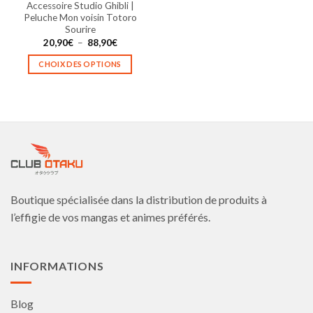
Accessoire Studio Ghibli |
du
du
Peluche Mon voisin Totoro
produit
produit
Sourire
Plage
20,90
€
–
88,90
€
de
prix :
CHOIX DES OPTIONS
20,90€
à
Ce
88,90€
produit
a
plusieurs
variations.
Les
options
peuvent
être
Boutique spécialisée dans la distribution de produits à
choisies
l’effigie de vos mangas et animes préférés.
sur
la
page
INFORMATIONS
du
produit
Blog