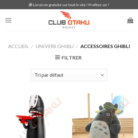
Skip
🎁 Livraison gratuite sur tout le site ! Profitez-en !
to
content
ACCUEIL
/
UNIVERS GHIBLI
/
ACCESSOIRES GHIBLI
FILTRER