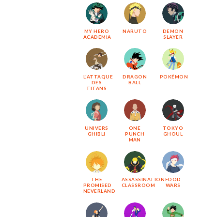
MY HERO
NARUTO
DEMON
ACADEMIA
SLAYER
L'ATTAQUE
DRAGON
POKÉMON
DES
BALL
TITANS
UNIVERS
ONE
TOKYO
GHIBLI
PUNCH
GHOUL
MAN
THE
ASSASSINATION
FOOD
PROMISED
CLASSROOM
WARS
NEVERLAND