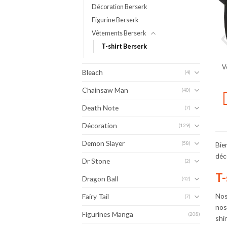
Décoration Berserk
Figurine Berserk
Vêtements Berserk
T-shirt Berserk
V
Bleach
(4)
Chainsaw Man
(40)
Death Note
(7)
Décoration
(129)
Demon Slayer
(58)
Bie
déc
Dr Stone
(2)
T-
Dragon Ball
(42)
Nos
Fairy Tail
(7)
nos
Figurines Manga
(208)
shi