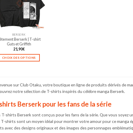
BERSERK
êtement Berserk | T-shirt
Guts et Griffith
21,90
€
CHOIX DES OPTIONS
Ce
produit
a
plusieurs
nvenue sur Club Otaku, votre boutique en ligne de produits dérivés de ma
variations.
ouvrez notre sélection de T-shirts inspirés du célèbre manga Berserk.
Les
options
shirts Berserk pour les fans de la série
peuvent
être
 T-shirts Berserk sont conçus pour les fans de la série. Que vous soyez un
choisies
 T-shirts sont un moyen idéal pour montrer votre amour pour ce manga ép
sur
rts avec des designs originaux et des images des personnages emblémati
la