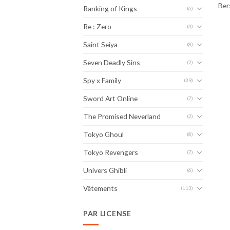
Ber
Ranking of Kings
(6)
Re : Zero
(3)
Saint Seiya
(8)
Seven Deadly Sins
(2)
Spy x Family
(39)
Sword Art Online
(7)
The Promised Neverland
(2)
Tokyo Ghoul
(8)
Tokyo Revengers
(7)
Univers Ghibli
(6)
Vêtements
(113)
PAR LICENSE