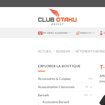
Skip
to
content
MY HERO ACADEMIA
NARUTO
ACCUEIL
/
BERSERK
/
VÊTEMENTS BERS
T-
EXPLORER LA BOUTIQUE
Aff
Accessoires & Cosplay
(95)
pou
Assassination Classroom
(5)
Berserk
(15)
Accessoires Berserk