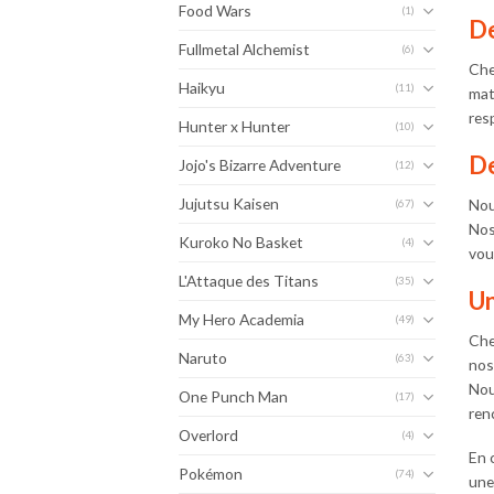
Food Wars
(1)
De
Fullmetal Alchemist
(6)
Che
Haikyu
(11)
mat
res
Hunter x Hunter
(10)
De
Jojo's Bizarre Adventure
(12)
Jujutsu Kaisen
Nou
(67)
Nos
Kuroko No Basket
(4)
vou
L'Attaque des Titans
(35)
Un
My Hero Academia
(49)
Che
Naruto
(63)
nos
Nou
One Punch Man
(17)
ren
Overlord
(4)
En 
Pokémon
(74)
une 