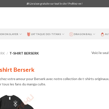
🎁 Livraison gratuite sur tout le site ! Profitez-en !
DEMON SLAYER
L’ATTAQUE DES TITANS
DRAGON BALL
AU
Voici le seu
ERK
/
T-SHIRT BERSERK
shirt Berserk
ichez votre amour pour Berserk avec notre collection de t-shirts originaux.
r tous les fans du manga culte.