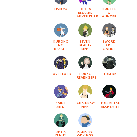
HAIKYU
JOJO'S
HUNTER
BIZARRE
X
ADVENTURE
HUNTER
KUROKO
SEVEN
SWORD
NO
DEADLY
ART
BASKET
SINS
ONLINE
OVERLORD
TOKYO
BERSERK
REVENGERS
SAINT
CHAINSAW
FULLMETAL
SEIYA
MAN
ALCHEMIST
SPY X
RANKING
FAMILY
OF KINGS