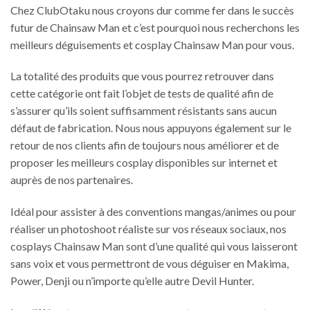
Chez ClubOtaku nous croyons dur comme fer dans le succès
peuvent
être
futur de Chainsaw Man et c’est pourquoi nous recherchons les
choisies
meilleurs déguisements et cosplay Chainsaw Man pour vous.
sur
la
La totalité des produits que vous pourrez retrouver dans
page
cette catégorie ont fait l’objet de tests de qualité afin de
du
s’assurer qu’ils soient suffisamment résistants sans aucun
produit
défaut de fabrication. Nous nous appuyons également sur le
retour de nos clients afin de toujours nous améliorer et de
proposer les meilleurs cosplay disponibles sur internet et
auprès de nos partenaires.
Idéal pour assister à des conventions mangas/animes ou pour
réaliser un photoshoot réaliste sur vos réseaux sociaux, nos
cosplays Chainsaw Man sont d’une qualité qui vous laisseront
sans voix et vous permettront de vous déguiser en Makima,
Power, Denji ou n’importe qu’elle autre Devil Hunter.