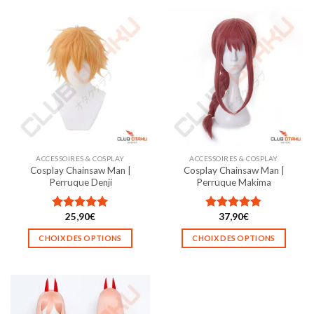
ACCESSOIRES & COSPLAY
ACCESSOIRES & COSPLAY
Cosplay Chainsaw Man |
Cosplay Chainsaw Man |
Perruque Denji
Perruque Makima
25,90
€
37,90
€
Note
5.00
Note
4.83
sur 5
sur 5
CHOIX DES OPTIONS
CHOIX DES OPTIONS
Ce
Ce
produit
produit
a
a
plusieurs
plusieurs
variations.
variations.