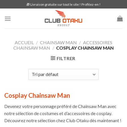
Skip
🎁 Livraison gratuite sur tout le site ! Profitez-en !
to
content
ACCUEIL
/
CHAINSAW MAN
/
ACCESSOIRES
CHAINSAW MAN
/
COSPLAY CHAINSAW MAN
FILTRER
Cosplay Chainsaw Man
Devenez votre personnage préféré de Chainsaw Man avec
notre sélection de costumes et d’accessoires de cosplay.
Découvrez notre sélection chez Club Otaku dès maintenant !