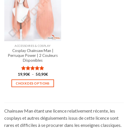
Les
Les
options
options
peuvent
peuvent
être
être
choisies
choisies
sur
sur
la
la
ACCESSOIRES & COSPLAY
page
page
Cosplay Chainsaw Man |
du
du
Perruque Power | 2 Couleurs
produit
produit
Disponibles
Plage
19,90
€
–
50,90
€
Note
5.00
de
sur 5
prix :
CHOIX DES OPTIONS
19,90€
à
Ce
50,90€
produit
a
plusieurs
Chainsaw Man étant une licence relativement récente, les
variations.
cosplays et autres déguisements issus de cette licence sont
Les
rares et difficiles à se procurer dans les enseignes classiques.
options