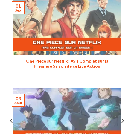
01
Sep
One Piece sur Netflix : Avis Complet sur la
Première Saison de ce Live Action
03
Août