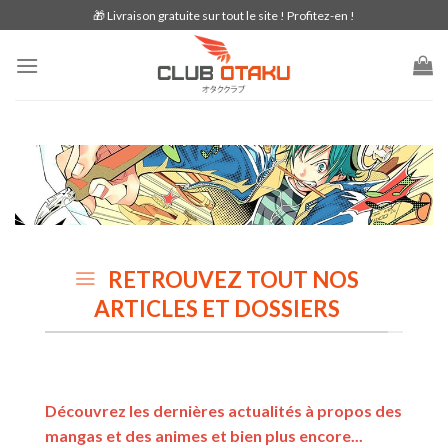
Skip
🎁 Livraison gratuite sur tout le site ! Profitez-en !
to
content
RETROUVEZ TOUT NOS
ARTICLES ET DOSSIERS
Découvrez les dernières actualités à propos des
mangas et des animes et bien plus encore...