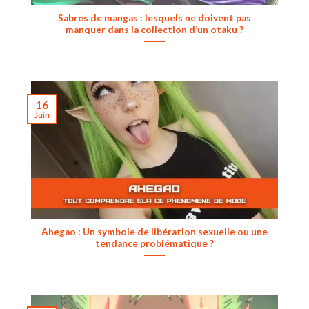
Sabres de mangas : lesquels ne doivent pas
manquer dans la collection d’un otaku ?
16
Juin
Ahegao : Un symbole de libération sexuelle ou une
tendance problématique ?