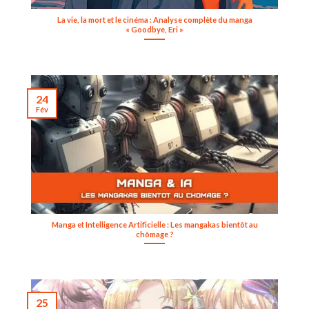
La vie, la mort et le cinéma : Analyse complète du manga
« Goodbye, Eri »
24
Fév
Manga et Intelligence Artificielle : Les mangakas bientôt au
chômage ?
25