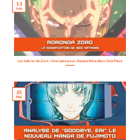
13
Juin
Les Sabres de Zoro : Une Lame pour chaque Rêve dans One Piece
25
Mai