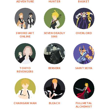
ADVENTURE
HUNTER
BASKET
SWORD ART
SEVEN DEADLY
OVERLORD
ONLINE
SINS
TOKYO
BERSERK
SAINT SEIYA
REVENGERS
CHAINSAW MAN
BLEACH
FULLMETAL
ALCHEMIST