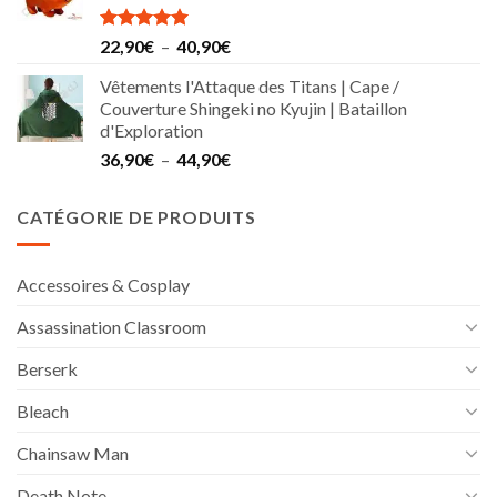
Note
5.00
Plage
22,90
€
–
40,90
€
sur 5
de
Vêtements l'Attaque des Titans | Cape /
prix :
Couverture Shingeki no Kyujin | Bataillon
22,90€
d'Exploration
à
Plage
36,90
€
–
44,90
€
40,90€
de
prix :
CATÉGORIE DE PRODUITS
36,90€
à
44,90€
Accessoires & Cosplay
Assassination Classroom
Berserk
Bleach
Chainsaw Man
Death Note