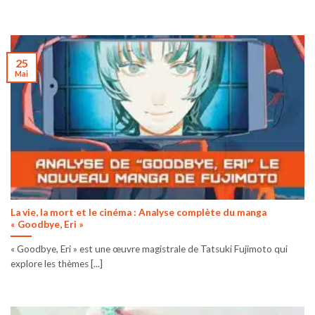
25
Mai
La vie, la mort et le cinéma : Analyse complète du manga
« Goodbye, Eri »
« Goodbye, Eri » est une œuvre magistrale de Tatsuki Fujimoto qui
explore les thèmes [...]