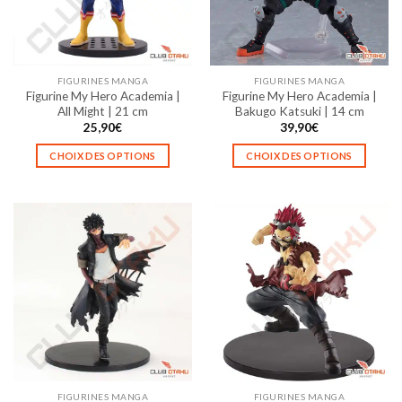
FIGURINES MANGA
FIGURINES MANGA
Figurine My Hero Academia |
Figurine My Hero Academia |
All Might | 21 cm
Bakugo Katsuki | 14 cm
25,90
€
39,90
€
CHOIX DES OPTIONS
CHOIX DES OPTIONS
Ce
Ce
produit
produit
a
a
plusieurs
plusieurs
variations.
variations.
Les
Les
options
options
peuvent
peuvent
être
être
choisies
choisies
sur
sur
la
la
FIGURINES MANGA
FIGURINES MANGA
page
page