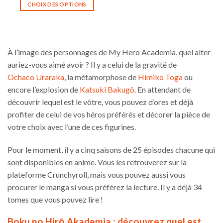
CHOIX DES OPTIONS
Ce
produit
a
plusieurs
À l’image des personnages de My Hero Academia, quel alter
variations.
auriez-vous aimé avoir ? Il y a celui de la gravité de
Les
Ochaco Uraraka
, la métamorphose de
Himiko Toga
ou
options
encore l’explosion de
Katsuki Bakugô
. En attendant de
peuvent
être
découvrir lequel est le vôtre, vous pouvez d’ores et déjà
choisies
profiter de celui de vos héros préférés et décorer la pièce de
sur
votre choix avec l’une de ces figurines.
la
page
Pour le moment, il y a cinq saisons de 25 épisodes chacune qui
du
sont disponibles en anime. Vous les retrouverez sur la
produit
plateforme Crunchyroll, mais vous pouvez aussi vous
procurer le manga si vous préférez la lecture. Il y a déjà 34
tomes que vous pouvez lire !
Boku no Hirō Akademia : découvrez quel est