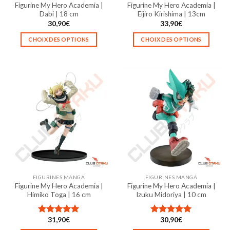
Figurine My Hero Academia |
Figurine My Hero Academia |
du
du
Dabi | 18 cm
Eijiro Kirishima | 13cm
produit
produit
30,90
€
33,90
€
CHOIX DES OPTIONS
CHOIX DES OPTIONS
Ce
Ce
produit
produit
a
a
plusieurs
plusieurs
variations.
variations.
Les
Les
options
options
peuvent
peuvent
être
être
choisies
choisies
sur
sur
la
la
FIGURINES MANGA
FIGURINES MANGA
page
page
Figurine My Hero Academia |
Figurine My Hero Academia |
du
du
Himiko Toga | 16 cm
Izuku Midoriya | 10 cm
produit
produit
31,90
€
30,90
€
Note
5.00
Note
5.00
sur 5
sur 5