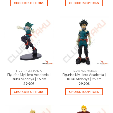
CHOIX DES OPTIONS
CHOIX DES OPTIONS
Ce
Ce
produit
produit
a
a
plusieurs
plusieurs
variations.
variations.
Les
Les
options
options
peuvent
peuvent
être
être
choisies
choisies
sur
sur
la
la
FIGURINES MANGA
FIGURINES MANGA
page
page
Figurine My Hero Academia |
Figurine My Hero Academia |
du
du
Izuku Midoriya | 16 cm
Izuku Midoriya | 25 cm
produit
produit
29,90
€
29,90
€
CHOIX DES OPTIONS
CHOIX DES OPTIONS
Ce
Ce
produit
produit
a
a