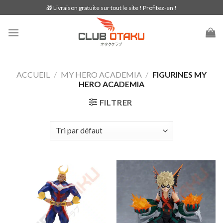
Skip
🎁 Livraison gratuite sur tout le site ! Profitez-en !
to
content
ACCUEIL
/
MY HERO ACADEMIA
/
FIGURINES MY
HERO ACADEMIA
FILTRER