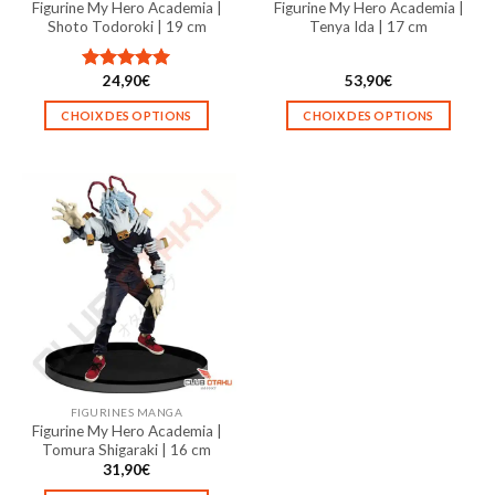
Figurine My Hero Academia |
Figurine My Hero Academia |
du
du
Shoto Todoroki | 19 cm
Tenya Ida | 17 cm
produit
produit
24,90
€
53,90
€
Note
5.00
sur 5
CHOIX DES OPTIONS
CHOIX DES OPTIONS
Ce
Ce
produit
produit
a
a
plusieurs
plusieurs
variations.
variations.
Les
Les
options
options
peuvent
peuvent
être
être
choisies
choisies
sur
sur
la
la
FIGURINES MANGA
page
page
Figurine My Hero Academia |
du
du
Tomura Shigaraki | 16 cm
produit
produit
31,90
€