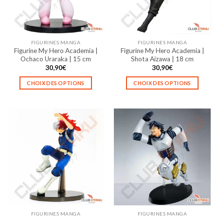
être
être
choisies
choisies
sur
sur
la
la
FIGURINES MANGA
FIGURINES MANGA
page
page
Figurine My Hero Academia |
Figurine My Hero Academia |
du
du
Ochaco Uraraka | 15 cm
Shota Aizawa | 18 cm
produit
produit
30,90
€
30,90
€
CHOIX DES OPTIONS
CHOIX DES OPTIONS
Ce
Ce
produit
produit
a
a
plusieurs
plusieurs
variations.
variations.
Les
Les
options
options
peuvent
peuvent
être
être
choisies
choisies
sur
sur
la
la
FIGURINES MANGA
FIGURINES MANGA
page
page