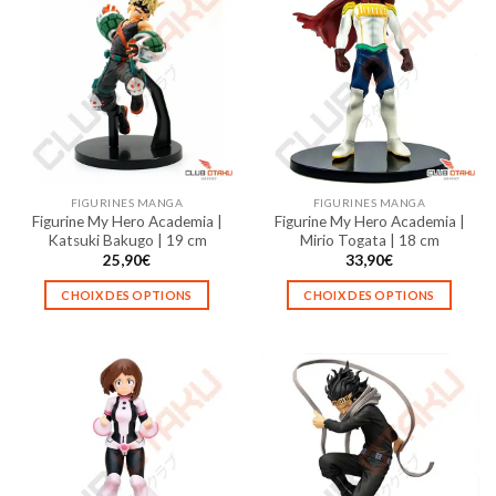
plusieurs
plusieurs
variations.
variations.
Les
Les
options
options
peuvent
peuvent
être
être
choisies
choisies
sur
sur
la
la
FIGURINES MANGA
FIGURINES MANGA
page
page
Figurine My Hero Academia |
Figurine My Hero Academia |
du
du
Katsuki Bakugo | 19 cm
Mirio Togata | 18 cm
produit
produit
25,90
€
33,90
€
CHOIX DES OPTIONS
CHOIX DES OPTIONS
Ce
Ce
produit
produit
a
a
plusieurs
plusieurs
variations.
variations.
Les
Les
options
options
peuvent
peuvent