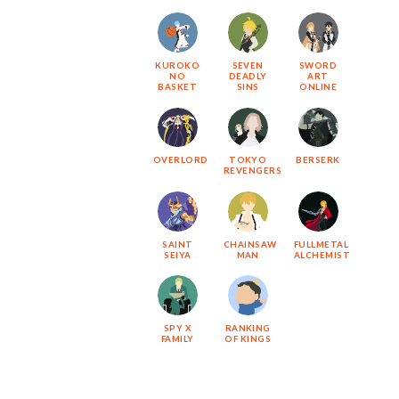
KUROKO
SEVEN
SWORD
NO
DEADLY
ART
BASKET
SINS
ONLINE
OVERLORD
TOKYO
BERSERK
REVENGERS
SAINT
CHAINSAW
FULLMETAL
SEIYA
MAN
ALCHEMIST
SPY X
RANKING
FAMILY
OF KINGS