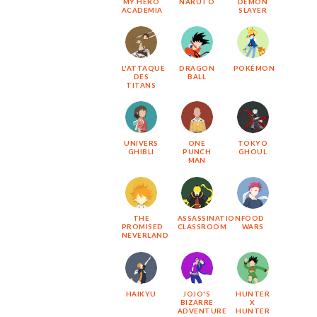
MY HERO
NARUTO
DEMON
ACADEMIA
SLAYER
L'ATTAQUE
DRAGON
POKÉMON
DES
BALL
TITANS
UNIVERS
ONE
TOKYO
GHIBLI
PUNCH
GHOUL
MAN
THE
ASSASSINATION
FOOD
PROMISED
CLASSROOM
WARS
NEVERLAND
HAIKYU
JOJO'S
HUNTER
BIZARRE
X
ADVENTURE
HUNTER