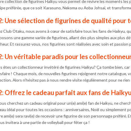
re collection de figurines Haikyu vous permet de revivre les moments les p
page
page
ipe préférée, que ce soit Karasuno, Nekoma ou Aoba Johsai, et transformez 
du
du
produit
produit
: Une sélection de figurines de qualité pour 
z Club Otaku, nous avons à cœur de satisfaire tous les fans de Haikyu, qu
posons une gamme variée de figurines, allant des plus simples aux plus dé
eur. Et rassurez-vous, nos figurines sont réalisées avec soin et passion pou
: Un véritable paradis pour les collectionneu
s êtes un collectionneur invétéré de figurines Haikyu? Ça tombe bien, ca
isfaire ! Chaque mois, de nouvelles figurines rejoignent notre catalogue, 
lection. Alors n'hésitez pas à nous rendre visite régulièrement pour ne rien
: Offrez le cadeau parfait aux fans de Haiky
vous cherchez un cadeau original pour un(e) ami(e) fan de Haikyu, ne cherch
eau idéal pour toutes les occasions : anniversaires, Noël ou simplement pou
re ami(e) sera ravi(e) de recevoir une figurine de son personnage préféré. E
ous invitera à une partie de volleyball pour fêter ça !