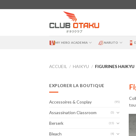
Skip
to
content
MY HERO ACADEMIA
NARUTO
ACCUEIL
/
HAIKYU
/
FIGURINES HAIKYU
Fi
EXPLORER LA BOUTIQUE
Col
Accessoires & Cosplay
(95)
tout
Assassination Classroom
(5)
Berserk
(15)
Bleach
(4)