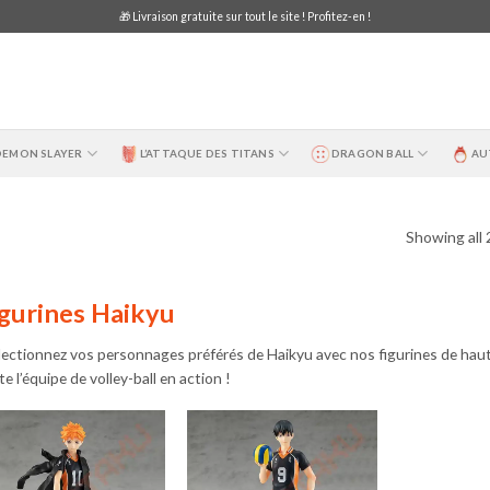
🎁 Livraison gratuite sur tout le site ! Profitez-en !
DEMON SLAYER
L’ATTAQUE DES TITANS
DRAGON BALL
AU
Showing all 
gurines Haikyu
lectionnez vos personnages préférés de Haikyu avec nos figurines de hau
e l’équipe de volley-ball en action !