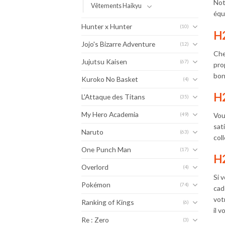
Not
Vêtements Haikyu
équ
Hunter x Hunter
(10)
H2
Jojo's Bizarre Adventure
(12)
Che
Jujutsu Kaisen
(67)
pro
bonh
Kuroko No Basket
(4)
H2
L'Attaque des Titans
(35)
My Hero Academia
Vou
(49)
sat
Naruto
(63)
col
One Punch Man
(17)
H2
Overlord
(4)
Si 
Pokémon
(74)
cad
vot
Ranking of Kings
(6)
il v
Re : Zero
(3)