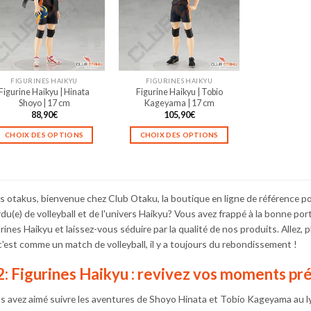
FIGURINES HAIKYU
FIGURINES HAIKYU
Figurine Haikyu | Hinata
Figurine Haikyu | Tobio
Shoyo | 17 cm
Kageyama | 17 cm
88,90
€
105,90
€
CHOIX DES OPTIONS
CHOIX DES OPTIONS
Ce
Ce
produit
produit
a
a
plusieurs
plusieurs
s otakus, bienvenue chez Club Otaku, la boutique en ligne de référence po
variations.
variations.
du(e) de volleyball et de l'univers Haikyu? Vous avez frappé à la bonne p
Les
Les
urines Haikyu et laissez-vous séduire par la qualité de nos produits. Alle
options
options
, c'est comme un match de volleyball, il y a toujours du rebondissement !
peuvent
peuvent
être
être
: Figurines Haikyu : revivez vos moments pré
choisies
choisies
sur
sur
s avez aimé suivre les aventures de Shoyo Hinata et Tobio Kageyama au l
la
la