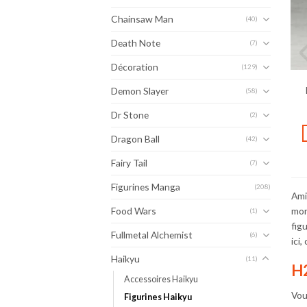
Chainsaw Man
(40)
Death Note
(7)
Décoration
(129)
Demon Slayer
(58)
Dr Stone
(2)
Dragon Ball
(42)
Fairy Tail
(7)
Figurines Manga
(208)
Ami
Food Wars
mor
(1)
fig
Fullmetal Alchemist
(6)
ici
Haikyu
(11)
H2
Accessoires Haikyu
Vou
Figurines Haikyu