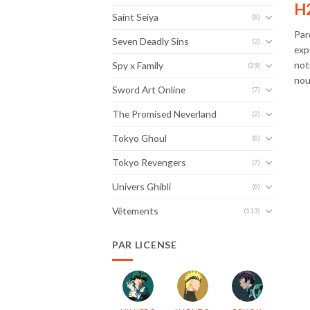
H2
Saint Seiya
(8)
Par
Seven Deadly Sins
(2)
exp
not
Spy x Family
(39)
nous
Sword Art Online
(7)
The Promised Neverland
(2)
Tokyo Ghoul
(8)
Tokyo Revengers
(7)
Univers Ghibli
(6)
Vêtements
(113)
PAR LICENSE