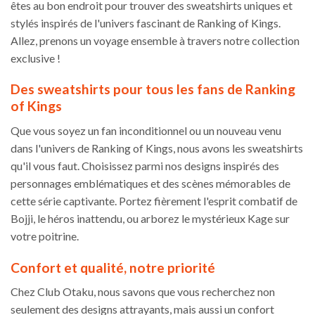
êtes au bon endroit pour trouver des sweatshirts uniques et
Les
stylés inspirés de l'univers fascinant de Ranking of Kings.
options
Allez, prenons un voyage ensemble à travers notre collection
peuvent
être
exclusive !
choisies
sur
Des sweatshirts pour tous les fans de Ranking
la
of Kings
page
du
Que vous soyez un fan inconditionnel ou un nouveau venu
produit
dans l'univers de Ranking of Kings, nous avons les sweatshirts
qu'il vous faut. Choisissez parmi nos designs inspirés des
personnages emblématiques et des scènes mémorables de
cette série captivante. Portez fièrement l'esprit combatif de
Bojji, le héros inattendu, ou arborez le mystérieux Kage sur
votre poitrine.
Confort et qualité, notre priorité
Chez Club Otaku, nous savons que vous recherchez non
seulement des designs attrayants, mais aussi un confort