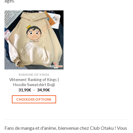
âges.
RANKING OF KINGS
Vêtement Ranking of Kings |
Hoodie Sweatshirt Bojji
Plage
31,90
€
–
34,90
€
de
prix :
CHOIX DES OPTIONS
31,90€
à
Ce
34,90€
produit
a
plusieurs
Fans de manga et d'anime, bienvenue chez Club Otaku ! Vous
variations.