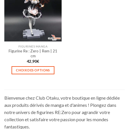
Les
Les
options
options
peuvent
peuvent
être
être
choisies
choisies
sur
sur
la
la
FIGURINES MANGA
page
page
Figurine Re : Zero | Rem | 21
du
du
cm
produit
produit
42,90
€
CHOIX DES OPTIONS
Ce
produit
a
plusieurs
Bienvenue chez Club Otaku, votre boutique en ligne dédiée
variations.
aux produits dérivés de manga et d'animes ! Plongez dans
Les
notre univers de figurines RE:Zero pour agrandir votre
options
collection et satisfaire votre passion pour les mondes
peuvent
être
fantastiques.