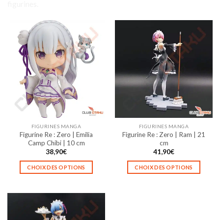
figurines.
FIGURINES MANGA
FIGURINES MANGA
Figurine Re : Zero | Emilia
Figurine Re : Zero | Ram | 21
Camp Chibi | 10 cm
cm
38,90
€
41,90
€
CHOIX DES OPTIONS
CHOIX DES OPTIONS
Ce
Ce
produit
produit
a
a
plusieurs
plusieurs
variations.
variations.