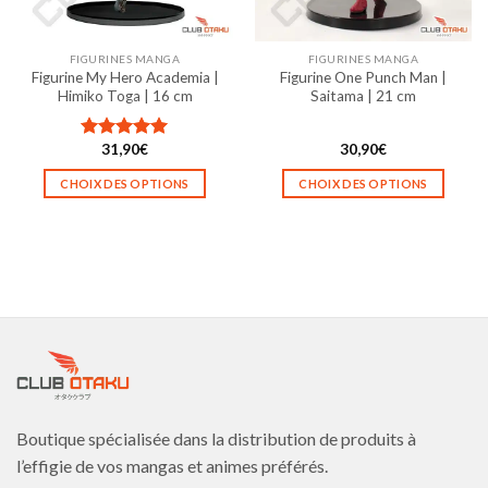
sur
sur
la
la
FIGURINES MANGA
FIGURINES MANGA
page
page
Figurine My Hero Academia |
Figurine One Punch Man |
du
du
Himiko Toga | 16 cm
Saitama | 21 cm
produit
produit
31,90
€
30,90
€
Note
5.00
sur 5
CHOIX DES OPTIONS
CHOIX DES OPTIONS
Ce
Ce
produit
produit
a
a
plusieurs
plusieurs
variations.
variations.
Les
Les
options
options
peuvent
peuvent
être
être
choisies
choisies
Boutique spécialisée dans la distribution de produits à
sur
sur
la
la
l’effigie de vos mangas et animes préférés.
page
page