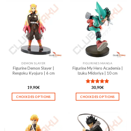
a
a
plusieurs
plusieurs
variations.
variations.
Les
Les
options
options
peuvent
peuvent
être
être
choisies
choisies
sur
sur
la
la
DEMON SLAYER
FIGURINES MANGA
page
page
Figurine Demon Slayer |
Figurine My Hero Academia |
du
du
Rengoku Kyojuro | 6 cm
Izuku Midoriya | 10 cm
produit
produit
19,90
€
30,90
€
Note
5.00
sur 5
CHOIX DES OPTIONS
CHOIX DES OPTIONS
Ce
Ce
produit
produit
a
a
plusieurs
plusieurs
variations.
variations.