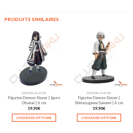
PRODUITS SIMILAIRES
DEMON SLAYER
DEMON SLAYER
Figurine Demon Slayer | Iguro
Figurine Demon Slayer |
Obanai | 6 cm
Shinazugawa Sanemi | 6 cm
19,90
€
19,90
€
CHOIX DES OPTIONS
CHOIX DES OPTIONS
Ce
Ce
produit
produit