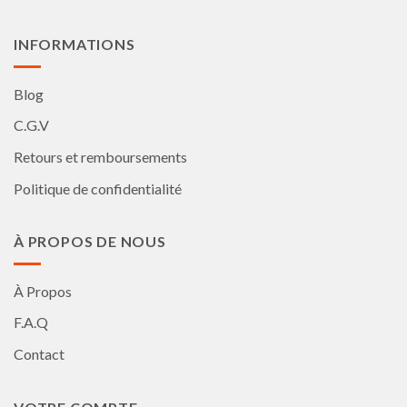
du
du
produit
produit
INFORMATIONS
Blog
C.G.V
Retours et remboursements
Politique de confidentialité
À PROPOS DE NOUS
À Propos
F.A.Q
Contact