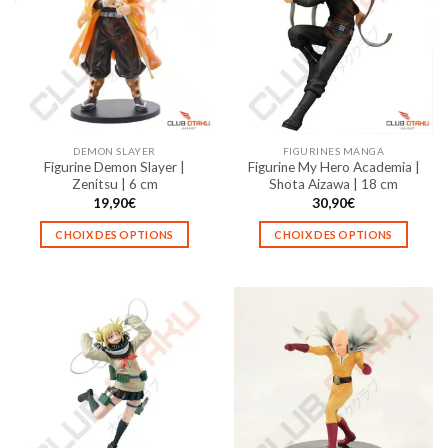
Les
Les
options
options
peuvent
peuvent
être
être
choisies
choisies
sur
sur
la
la
DEMON SLAYER
FIGURINES MANGA
page
page
Figurine Demon Slayer |
Figurine My Hero Academia |
du
du
Zenitsu | 6 cm
Shota Aizawa | 18 cm
produit
produit
19,90
€
30,90
€
CHOIX DES OPTIONS
CHOIX DES OPTIONS
Ce
Ce
produit
produit
a
a
plusieurs
plusieurs
variations.
variations.
Les
Les
options
options
peuvent
peuvent
être
être
choisies
choisies