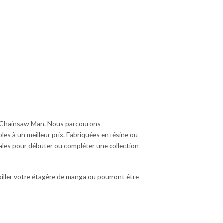
sur
sur
la
la
page
page
du
du
produit
produit
es Chainsaw Man. Nous parcourons
les à un meilleur prix. Fabriquées en résine ou
ales pour débuter ou compléter une collection
biller votre étagère de manga ou pourront être