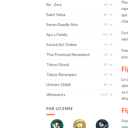
Plu
Re : Zero
(3)
rep
Saint Seiya
qui
(8)
cha
Seven Deadly Sins
(2)
For
Spy x Family
(39)
vér
Sword Art Online
(7)
Per
The Promised Neverland
(2)
pos
Tokyo Ghoul
(8)
Fi
Tokyo Revengers
(7)
Le 
Univers Ghibli
(6)
dém
se 
Vêtements
(113)
dis
PAR LICENSE
Fi
Pow
dém