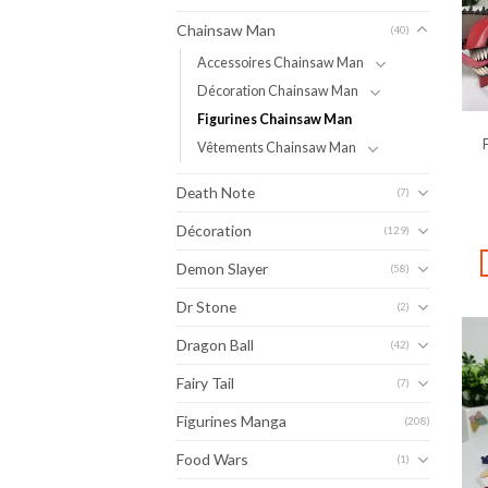
Chainsaw Man
(40)
Accessoires Chainsaw Man
Décoration Chainsaw Man
Figurines Chainsaw Man
Vêtements Chainsaw Man
Death Note
(7)
Décoration
(129)
Demon Slayer
(58)
Dr Stone
(2)
Dragon Ball
(42)
Fairy Tail
(7)
Figurines Manga
(208)
Food Wars
(1)