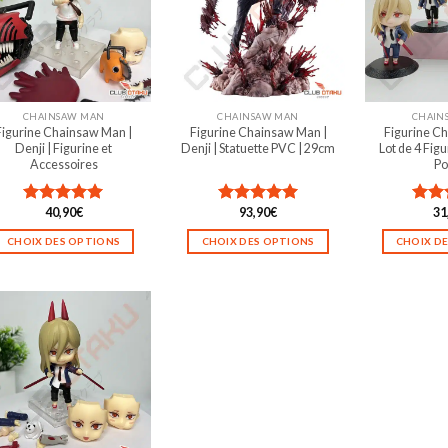
CHAINSAW MAN
CHAINSAW MAN
CHAIN
Figurine Chainsaw Man |
Figurine Chainsaw Man |
Figurine C
Denji | Figurine et
Denji | Statuette PVC | 29cm
Lot de 4 Figu
Accessoires
P
40,90
€
93,90
€
31
Note
5.00
Note
5.00
Not
sur 5
sur 5
sur 5
CHOIX DES OPTIONS
CHOIX DES OPTIONS
CHOIX D
Ce
Ce
produit
produit
a
a
plusieurs
plusieurs
variations.
variations.
Les
Les
options
options
peuvent
peuvent
être
être
choisies
choisies