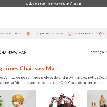
🎁 Livraison gratuite sur tout le site ! Profitez-en !
DEMON SLAYER
L’ATTAQUE DES TITANS
DRAGON BALL
AU
Showing all 
 CHAINSAW MAN
igurines Chainsaw Man
lectionnez vos personnages préférés de Chainsaw Man avec notre sélection
figurine parfaite pour votre collection chez Club Otaku dès maintenant !