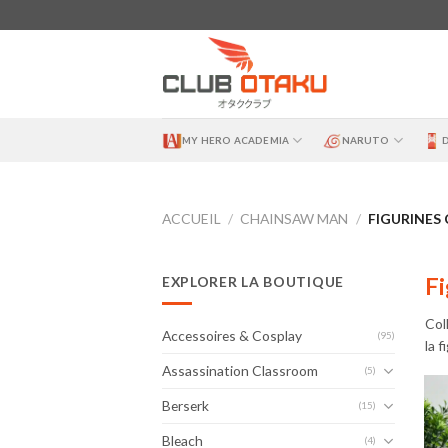
Skip
to
content
MY HERO ACADEMIA
NARUTO
ACCUEIL
/
CHAINSAW MAN
/
FIGURINES
F
EXPLORER LA BOUTIQUE
Col
Accessoires & Cosplay
(95)
la 
Assassination Classroom
(5)
Berserk
(15)
Bleach
(4)