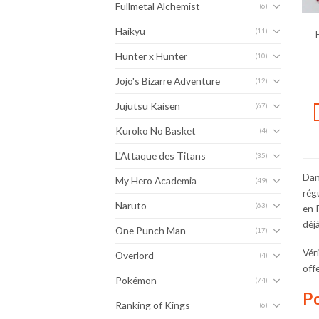
Fullmetal Alchemist
(6)
Haikyu
(11)
Hunter x Hunter
(10)
Jojo's Bizarre Adventure
(12)
Jujutsu Kaisen
(67)
Kuroko No Basket
(4)
L'Attaque des Titans
(35)
Dan
My Hero Academia
(49)
rég
Naruto
(63)
en 
déj
One Punch Man
(17)
Vér
Overlord
(4)
off
Pokémon
(74)
Po
Ranking of Kings
(6)