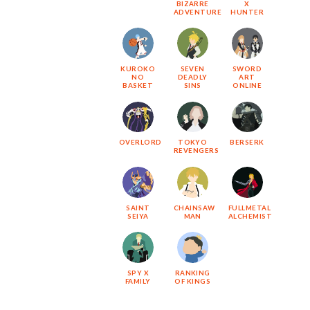
BIZARRE
X
ADVENTURE
HUNTER
KUROKO
SEVEN
SWORD
NO
DEADLY
ART
BASKET
SINS
ONLINE
OVERLORD
TOKYO
BERSERK
REVENGERS
SAINT
CHAINSAW
FULLMETAL
SEIYA
MAN
ALCHEMIST
SPY X
RANKING
FAMILY
OF KINGS