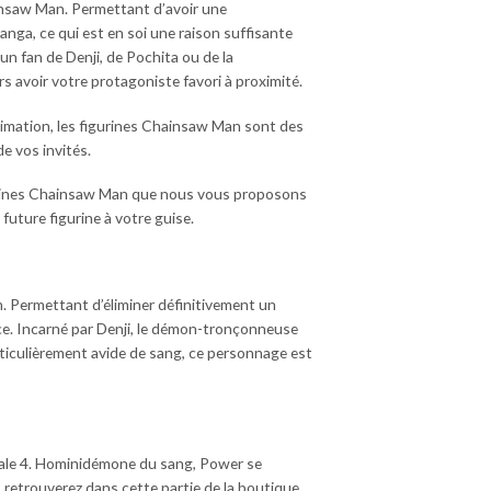
insaw Man. Permettant d’avoir une
nga, ce qui est en soi une raison suffisante
n fan de Denji, de Pochita ou de la
avoir votre protagoniste favori à proximité.
nimation, les figurines Chainsaw Man sont des
e vos invités.
gurines Chainsaw Man que nous vous proposons
uture figurine à votre guise.
 Permettant d’éliminer définitivement un
nce. Incarné par Denji, le démon-tronçonneuse
ticulièrement avide de sang, ce personnage est
éciale 4. Hominidémone du sang, Power se
retrouverez dans cette partie de la boutique