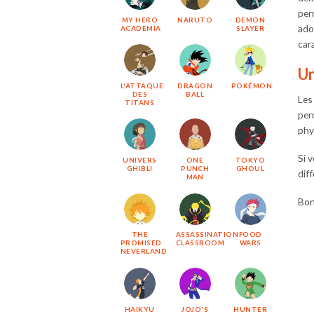
per
MY HERO
NARUTO
DEMON
ado
ACADEMIA
SLAYER
car
Un
L'ATTAQUE
DRAGON
POKÉMON
DES
BALL
Les
TITANS
per
phy
Si 
UNIVERS
ONE
TOKYO
GHIBLI
PUNCH
GHOUL
dif
MAN
Bon
THE
ASSASSINATION
FOOD
PROMISED
CLASSROOM
WARS
NEVERLAND
HAIKYU
JOJO'S
HUNTER