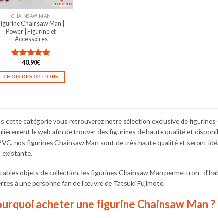
sur
sur
la
la
CHAINSAW MAN
Figurine Chainsaw Man |
page
page
Power | Figurine et
du
du
Accessoires
produit
produit
40,90
€
Note
4.80
sur 5
CHOIX DES OPTIONS
Ce
produit
a
plusieurs
s cette catégorie vous retrouverez notre sélection exclusive de figurin
variations.
ulièrement le web afin de trouver des figurines de haute qualité et disponib
Les
PVC, nos figurines Chainsaw Man sont de très haute qualité et seront idé
options
à existante.
peuvent
être
itables objets de collection, les figurines Chainsaw Man permettront d’ha
choisies
ertes à une personne fan de l’œuvre de Tatsuki Fujimoto.
sur
la
urquoi acheter une figurine Chainsaw Man ?
page
du