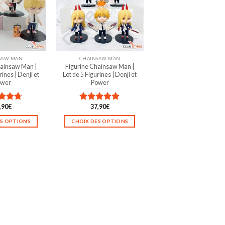
SAW MAN
CHAINSAW MAN
hainsaw Man |
Figurine Chainsaw Man |
rines | Denji et
Lot de 5 Figurines | Denji et
ower
Power
,90
€
37,90
€
e
4.67
Note
5.00
sur 5
ES OPTIONS
CHOIX DES OPTIONS
Ce
Ce
produit
produit
a
a
plusieurs
plusieurs
variations.
variations.
Les
Les
options
options
peuvent
peuvent
être
être
choisies
choisies