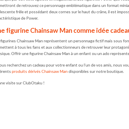
mettront de retrouvez ce personnage emblématique dans un format miniatu
lescente frêle et possédant deux cornes sur le haut du crâne, il est impos
actéristique de Power.
e figurine Chainsaw Man comme idée cadeau
 figurines Chainsaw Man représentent un personnage fictif mais sous form
mettent à tous les fans et aux collectionneurs de retrouver leur protagoni
sique. Offrir une figurine Chainsaw Man à un enfant ou un ado représente
vous recherchez un cadeau pour votre enfant ou l’un de vos amis, nous v
férents
produits dérivés Chainsaw Man
disponibles sur notre boutique.
ne visite sur ClubOtaku !