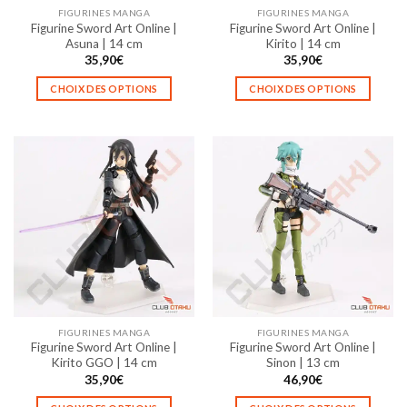
FIGURINES MANGA
FIGURINES MANGA
Figurine Sword Art Online |
Figurine Sword Art Online |
Asuna | 14 cm
Kirito | 14 cm
35,90
€
35,90
€
CHOIX DES OPTIONS
CHOIX DES OPTIONS
Ce
Ce
produit
produit
a
a
plusieurs
plusieurs
variations.
variations.
Les
Les
options
options
peuvent
peuvent
être
être
choisies
choisies
sur
sur
la
la
FIGURINES MANGA
FIGURINES MANGA
page
page
Figurine Sword Art Online |
Figurine Sword Art Online |
du
du
Kirito GGO | 14 cm
Sinon | 13 cm
produit
produit
35,90
€
46,90
€