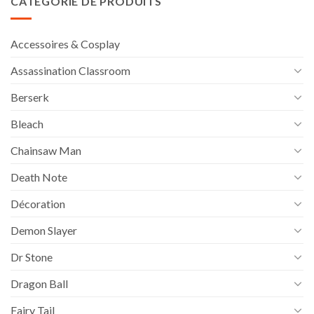
CATÉGORIE DE PRODUITS
36,90€
à
44,90€
Accessoires & Cosplay
Assassination Classroom
Berserk
Bleach
Chainsaw Man
Death Note
Décoration
Demon Slayer
Dr Stone
Dragon Ball
Fairy Tail