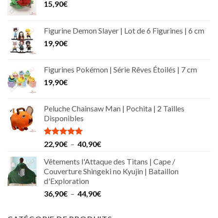
15,90
€
Figurine Demon Slayer | Lot de 6 Figurines | 6 cm
19,90
€
Figurines Pokémon | Série Rêves Étoilés | 7 cm
19,90
€
Peluche Chainsaw Man | Pochita | 2 Tailles
Disponibles
Note
5.00
Plage
22,90
€
–
40,90
€
sur 5
de
Vêtements l'Attaque des Titans | Cape /
prix :
Couverture Shingeki no Kyujin | Bataillon
22,90€
d'Exploration
à
Plage
36,90
€
–
44,90
€
40,90€
de
prix :