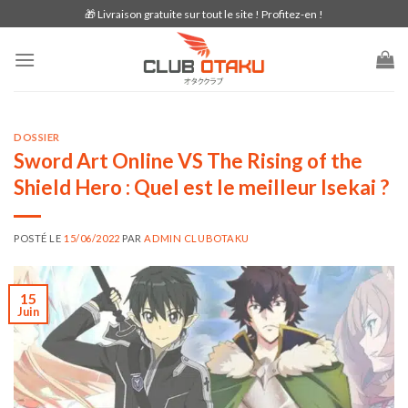
Skip
🎁 Livraison gratuite sur tout le site ! Profitez-en !
to
content
DOSSIER
Sword Art Online VS The Rising of the
Shield Hero : Quel est le meilleur Isekai ?
POSTÉ LE
15/06/2022
PAR
ADMIN CLUBOTAKU
15
Juin