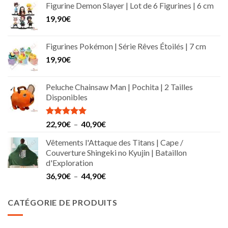
Figurine Demon Slayer | Lot de 6 Figurines | 6 cm
19,90
€
Figurines Pokémon | Série Rêves Étoilés | 7 cm
19,90
€
Peluche Chainsaw Man | Pochita | 2 Tailles
Disponibles
Note
5.00
Plage
22,90
€
–
40,90
€
sur 5
de
Vêtements l'Attaque des Titans | Cape /
prix :
Couverture Shingeki no Kyujin | Bataillon
22,90€
d'Exploration
à
Plage
36,90
€
–
44,90
€
40,90€
de
prix :
CATÉGORIE DE PRODUITS
36,90€
à