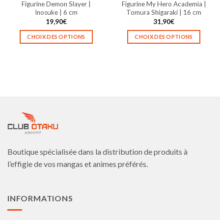
Figurine Demon Slayer |
Figurine My Hero Academia |
du
du
Inosuke | 6 cm
Tomura Shigaraki | 16 cm
produit
produit
19,90
€
31,90
€
CHOIX DES OPTIONS
CHOIX DES OPTIONS
Ce
Ce
produit
produit
a
a
plusieurs
plusieurs
variations.
variations.
Les
Les
options
options
peuvent
peuvent
être
être
choisies
choisies
Boutique spécialisée dans la distribution de produits à
sur
sur
la
la
l’effigie de vos mangas et animes préférés.
page
page
du
du
produit
produit
INFORMATIONS