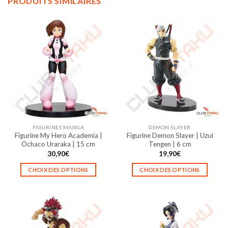
PRODUITS SIMILAIRES
FIGURINES MANGA
DEMON SLAYER
Figurine My Hero Academia |
Figurine Demon Slayer | Uzui
Ochaco Uraraka | 15 cm
Tengen | 6 cm
30,90
€
19,90
€
CHOIX DES OPTIONS
CHOIX DES OPTIONS
Ce
Ce
produit
produit
a
a
plusieurs
plusieurs
variations.
variations.