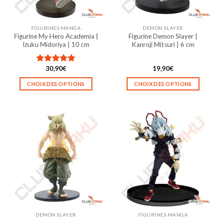
choisies
choisies
sur
sur
la
la
FIGURINES MANGA
DEMON SLAYER
page
page
Figurine My Hero Academia |
Figurine Demon Slayer |
du
du
Izuku Midoriya | 10 cm
Kanroji Mitsuri | 6 cm
produit
produit
30,90
€
19,90
€
Note
5.00
sur 5
CHOIX DES OPTIONS
CHOIX DES OPTIONS
Ce
Ce
produit
produit
a
a
plusieurs
plusieurs
variations.
variations.
Les
Les
options
options
peuvent
peuvent
être
être
choisies
choisies
sur
sur
la
la
DEMON SLAYER
FIGURINES MANGA
page
page