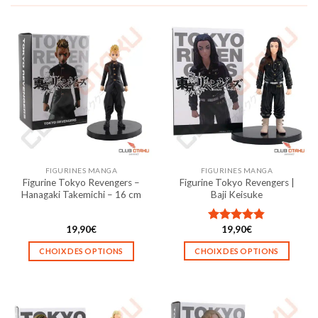
FIGURINES MANGA
FIGURINES MANGA
Figurine Tokyo Revengers –
Figurine Tokyo Revengers |
Hanagaki Takemichi – 16 cm
Baji Keisuke
19,90
€
19,90
€
Note
4.83
sur 5
CHOIX DES OPTIONS
CHOIX DES OPTIONS
Ce
Ce
produit
produit
a
a
plusieurs
plusieurs