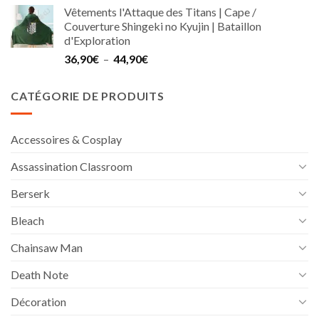
de
Vêtements l'Attaque des Titans | Cape /
prix :
Couverture Shingeki no Kyujin | Bataillon
22,90€
d'Exploration
à
Plage
36,90
€
–
44,90
€
40,90€
de
prix :
CATÉGORIE DE PRODUITS
36,90€
à
44,90€
Accessoires & Cosplay
Assassination Classroom
Berserk
Bleach
Chainsaw Man
Death Note
Décoration