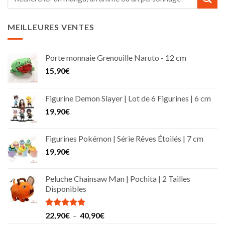
pour :
MEILLEURES VENTES
Porte monnaie Grenouille Naruto - 12 cm
15,90
€
Figurine Demon Slayer | Lot de 6 Figurines | 6 cm
19,90
€
Figurines Pokémon | Série Rêves Étoilés | 7 cm
19,90
€
Peluche Chainsaw Man | Pochita | 2 Tailles
Disponibles
Note
5.00
Plage
22,90
€
–
40,90
€
sur 5