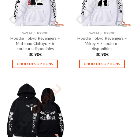
peuvent
peuvent
être
être
choisies
choisies
sur
sur
la
la
SWEAT / HOODIE
SWEAT / HOODIE
page
page
Hoodie Tokyo Revengers –
Hoodie Tokyo Revengers –
du
du
Matsuno Chifuyu – 6
Mikey – 7 couleurs
produit
produit
couleurs disponibles
disponibles
30,90
€
30,90
€
CHOIX DES OPTIONS
CHOIX DES OPTIONS
Ce
Ce
produit
produit
a
a
plusieurs
plusieurs
variations.
variations.
Les
Les
options
options
peuvent
peuvent
être
être
choisies
choisies
sur
sur