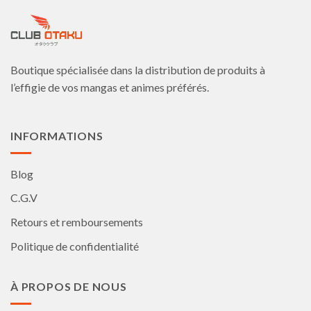
options
options
peuvent
peuvent
être
être
choisies
choisies
Boutique spécialisée dans la distribution de produits à
sur
sur
la
la
l’effigie de vos mangas et animes préférés.
page
page
du
du
produit
produit
INFORMATIONS
Blog
C.G.V
Retours et remboursements
Politique de confidentialité
À PROPOS DE NOUS