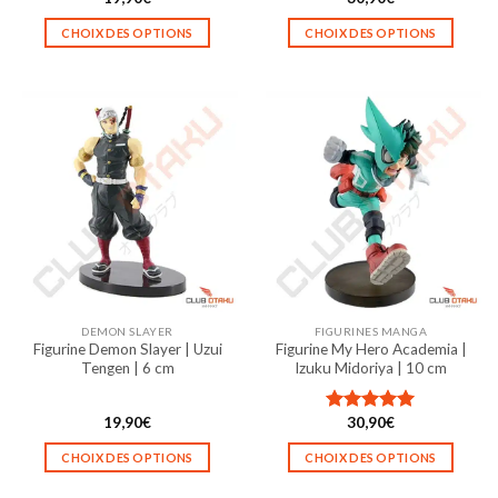
CHOIX DES OPTIONS
CHOIX DES OPTIONS
Ce
Ce
produit
produit
a
a
plusieurs
plusieurs
variations.
variations.
Les
Les
options
options
peuvent
peuvent
être
être
choisies
choisies
sur
sur
la
la
DEMON SLAYER
FIGURINES MANGA
page
page
Figurine Demon Slayer | Uzui
Figurine My Hero Academia |
du
du
Tengen | 6 cm
Izuku Midoriya | 10 cm
produit
produit
19,90
€
30,90
€
Note
5.00
sur 5
CHOIX DES OPTIONS
CHOIX DES OPTIONS
Ce
Ce