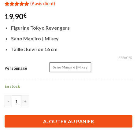
(
9
avis client)
Noté
9
5.00
19,90
€
sur 5 basé
sur
notations
Figurine Tokyo Revengers
client
Sano Manjiro | Mikey
Taille : Environ 16 cm
EFFACER
Sano Manjiro | Mikey
Personnage
En stock
quantité de Figurine Tokyo Revengers | Sano Manjiro | Mikey
AJOUTER AU PANIER