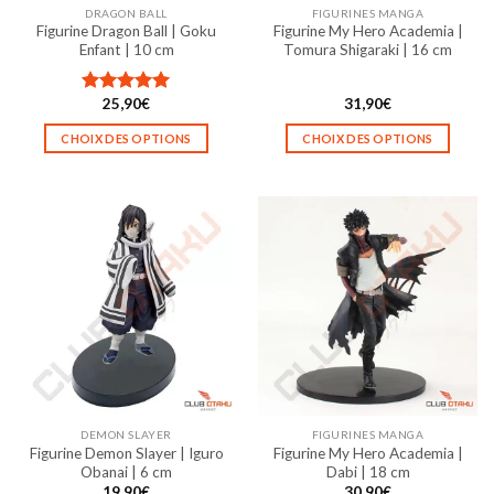
DRAGON BALL
FIGURINES MANGA
Figurine Dragon Ball | Goku
Figurine My Hero Academia |
Enfant | 10 cm
Tomura Shigaraki | 16 cm
25,90
€
31,90
€
Note
5.00
sur 5
CHOIX DES OPTIONS
CHOIX DES OPTIONS
Ce
Ce
produit
produit
a
a
plusieurs
plusieurs
variations.
variations.
Les
Les
options
options
peuvent
peuvent
être
être
choisies
choisies
sur
sur
la
la
DEMON SLAYER
FIGURINES MANGA
page
page
Figurine Demon Slayer | Iguro
Figurine My Hero Academia |
du
du
Obanai | 6 cm
Dabi | 18 cm
produit
produit
19,90
€
30,90
€