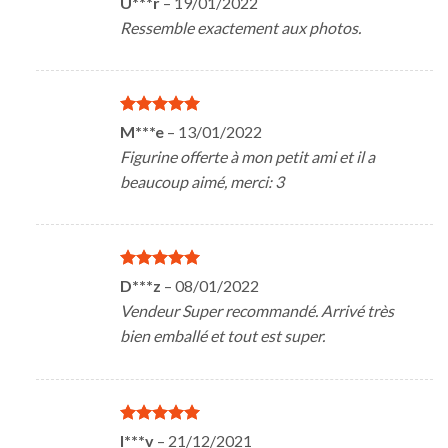
U***r
–
19/01/2022
5
Ressemble exactement aux photos.
Note
5
sur
M***e
–
13/01/2022
5
Figurine offerte à mon petit ami et il a
beaucoup aimé, merci: 3
Note
5
sur
D***z
–
08/01/2022
5
Vendeur Super recommandé. Arrivé très
bien emballé et tout est super.
Note
5
sur
I***v
–
21/12/2021