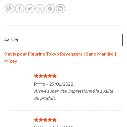
AVIS (9)
9 avis pour
Figurine Tokyo Revengers | Sano Manjiro |
Mikey
Note
5
sur
P***o
–
27/01/2022
5
Arrivé super vite, impressionné la qualité
du produit.
Note
5
sur