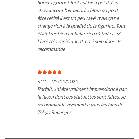
Super figurine! Tout est bien peint. Les
cheveux ont l’air bien. Le blouson peut
être retiré il est un peu rayé, mais ça ne
change rien à la qualité de la figurine. Tout
était très bien emballé, rien n’était cassé.
Livré très rapidement, en 2 semaines. Je
recommande
Note
5
sur
S***i
–
22/11/2021
5
Parfait. J’ai été vraiment impressionné par
la façon dont ces statuettes sont faites. Je
recommande vivement a tous les fans de
Tokyo Revengers.