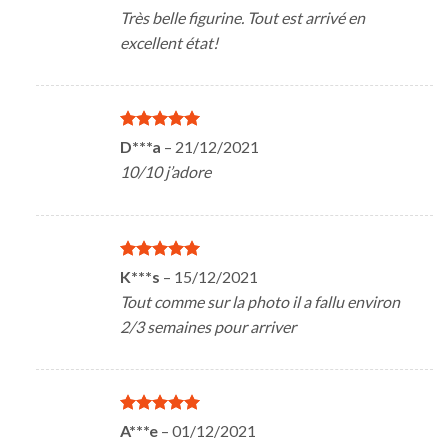
5
Très belle figurine. Tout est arrivé en
excellent état!
Note
5
sur
D***a
–
21/12/2021
5
10/10 j’adore
Note
5
sur
K***s
–
15/12/2021
5
Tout comme sur la photo il a fallu environ
2/3 semaines pour arriver
Note
5
sur
A***e
–
01/12/2021
5