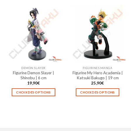
produit
produit
a
a
plusieurs
plusieurs
variations.
variations.
Les
Les
options
options
peuvent
peuvent
être
être
choisies
choisies
sur
sur
la
la
DEMON SLAYER
FIGURINES MANGA
page
page
Figurine Demon Slayer |
Figurine My Hero Academia |
du
du
Shinobu | 6 cm
Katsuki Bakugo | 19 cm
produit
produit
19,90
€
25,90
€
CHOIX DES OPTIONS
CHOIX DES OPTIONS
Ce
Ce
produit
produit
a
a
plusieurs
plusieurs
variations.
variations.
Les
Les