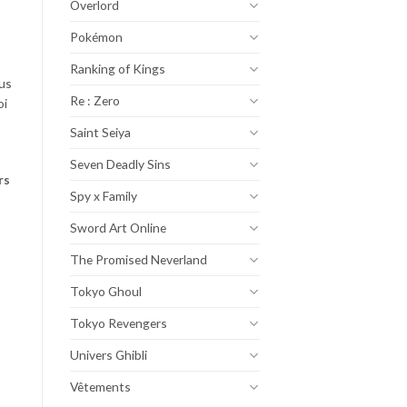
Overlord
Pokémon
Ranking of Kings
eus
Re : Zero
oi
Saint Seiya
Seven Deadly Sins
rs
Spy x Family
Sword Art Online
The Promised Neverland
Tokyo Ghoul
Tokyo Revengers
Univers Ghibli
Vêtements