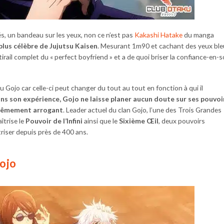
s, un bandeau sur les yeux, non ce n’est pas
Kakashi Hatake
du manga
plus célèbre de Jujutsu Kaisen
. Mesurant 1m90 et cachant des yeux bl
rail complet du « perfect boyfriend » et a de quoi briser la confiance-en-s
oru Gojo car celle-ci peut changer du tout au tout en fonction à qui il
ns son expérience, Gojo ne laisse planer aucun doute sur ses pouvoi
xtrêmement arrogant
. Leader actuel du clan Gojo, l’une des Trois Grandes
îtrise le
Pouvoir de l’Infini
ainsi que le
Sixième Œil
, deux pouvoirs
îtriser depuis près de 400 ans.
Gojo