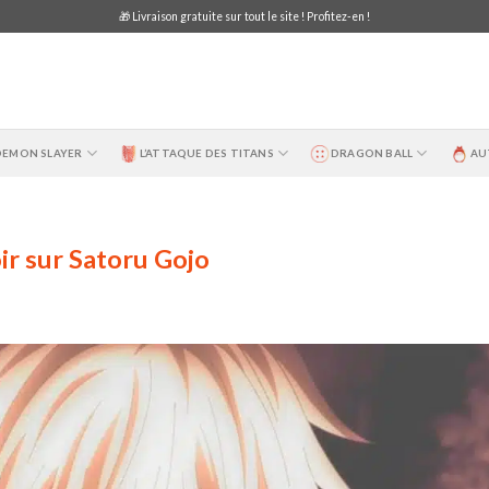
🎁 Livraison gratuite sur tout le site ! Profitez-en !
DEMON SLAYER
L’ATTAQUE DES TITANS
DRAGON BALL
AU
ir sur Satoru Gojo