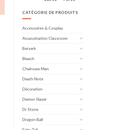
de
prix :
CATÉGORIE DE PRODUITS
36,90€
à
44,90€
Accessoires & Cosplay
Assassination Classroom
Berserk
Bleach
Chainsaw Man
Death Note
Décoration
Demon Slayer
Dr Stone
Dragon Ball
Fairy Tail