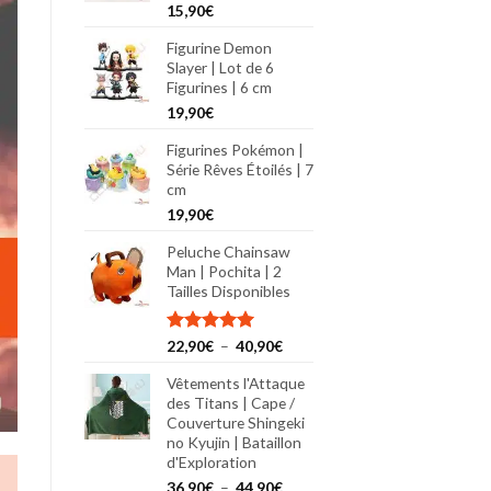
15,90
€
Figurine Demon
Slayer | Lot de 6
Figurines | 6 cm
19,90
€
Figurines Pokémon |
Série Rêves Étoilés | 7
cm
19,90
€
Peluche Chainsaw
Man | Pochita | 2
Tailles Disponibles
Plage
Note
22,90
€
5.00
–
40,90
€
sur 5
de
Vêtements l'Attaque
prix :
des Titans | Cape /
22,90€
Couverture Shingeki
à
no Kyujin | Bataillon
40,90€
d'Exploration
Plage
36,90
€
–
44,90
€