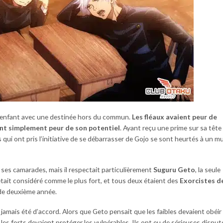
n enfant avec une destinée hors du commun.
Les fléaux avaient peur de
ient simplement peur de son potentiel
. Ayant reçu une prime sur sa tête
 qui ont pris l’initiative de se débarrasser de Gojo se sont heurtés à un m
ses camarades, mais il respectait particulièrement
Suguru Geto
, la seule
était considéré comme le plus fort, et tous deux étaient des
Exorcistes d
 de deuxième année.
t jamais été d’accord. Alors que Geto pensait que les faibles devaient obéir
es forts devaient protéger les vulnérables. Ils ont eu de sérieuses disput