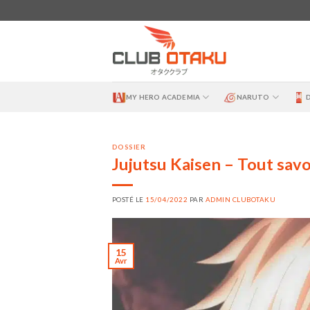
Skip
to
content
MY HERO ACADEMIA
NARUTO
DOSSIER
Jujutsu Kaisen – Tout savo
POSTÉ LE
15/04/2022
PAR
ADMIN CLUBOTAKU
15
Avr