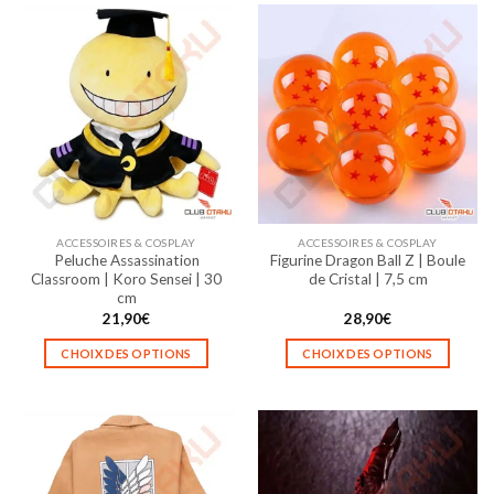
a
a
plusieurs
plusieurs
variations.
variations.
Les
Les
options
options
peuvent
peuvent
être
être
choisies
choisies
sur
sur
la
la
ACCESSOIRES & COSPLAY
ACCESSOIRES & COSPLAY
page
page
Peluche Assassination
Figurine Dragon Ball Z | Boule
du
du
Classroom | Koro Sensei | 30
de Cristal | 7,5 cm
produit
produit
cm
21,90
€
28,90
€
CHOIX DES OPTIONS
CHOIX DES OPTIONS
Ce
Ce
produit
produit
a
a
plusieurs
plusieurs
variations.
variations.
Les
Les