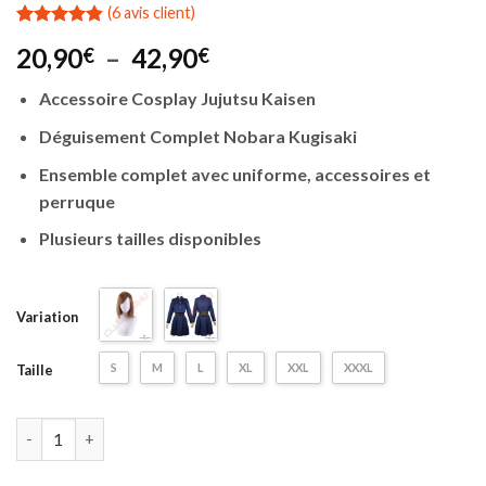
(
6
avis client)
Noté
6
4.83
Plage
20,90
–
42,90
€
€
sur 5 basé
sur
de
notations
Accessoire Cosplay Jujutsu Kaisen
prix :
client
20,90€
Déguisement Complet Nobara Kugisaki
à
Ensemble complet avec uniforme, accessoires et
42,90€
perruque
Plusieurs tailles disponibles
Variation
S
M
L
XL
XXL
XXXL
Taille
quantité de Cosplay Jujutsu Kaisen | Nobara Kugisaki | Uniform