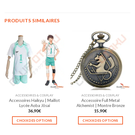
PRODUITS SIMILAIRES
ACCESSOIRES & COSPLAY
ACCESSOIRES & COSPLAY
Accessoires Haikyu | Maillot
Accessoire Full Metal
Lycée Aoba Jôsai
Alchemist | Montre Bronze
36,90
€
15,90
€
CHOIX DES OPTIONS
CHOIX DES OPTIONS
Ce
Ce
produit
produit