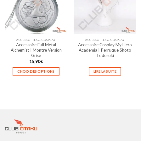
options
options
peuvent
peuvent
être
être
choisies
choisies
sur
sur
la
la
ACCESSOIRES & COSPLAY
ACCESSOIRES & COSPLAY
page
page
Accessoire Full Metal
Accessoire Cosplay My Hero
du
du
Alchemist | Montre Version
Academia | Perruque Shoto
produit
produit
Grise
Todoroki
15,90
€
CHOIX DES OPTIONS
LIRE LA SUITE
Ce
produit
a
plusieurs
variations.
Les
options
peuvent
être
choisies