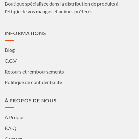
Boutique spécialisée dans la distribution de produits à
sur
la
l’effigie de vos mangas et animes préférés.
page
du
produit
INFORMATIONS
Blog
C.G.V
Retours et remboursements
Politique de confidentialité
À PROPOS DE NOUS
À Propos
F.A.Q
Contact