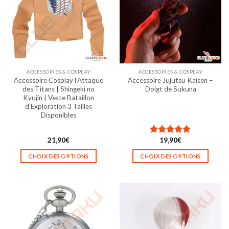
options
options
peuvent
peuvent
être
être
choisies
choisies
sur
sur
la
la
ACCESSOIRES & COSPLAY
ACCESSOIRES & COSPLAY
page
page
Accessoire Cosplay l’Attaque
Accessoire Jujutsu Kaisen –
du
du
des Titans | Shingeki no
Doigt de Sukuna
produit
produit
Kyujin | Veste Bataillon
d’Exploration 3 Tailles
Disponibles
21,90
€
19,90
€
Note
5.00
sur 5
CHOIX DES OPTIONS
CHOIX DES OPTIONS
Ce
Ce
produit
produit
a
a
plusieurs
plusieurs
variations.
variations.
Les
Les