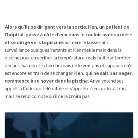
a
a
plusieurs
plusieurs
variations.
variations.
Les
Les
Alors qu’ils se dirigent vers la sortie, Ken, un patient de
options
options
l’hôpital, passe à côté d’eux dans le couloir avec sa mère
peuvent
peuvent
et se dirige vers la piscine
. Sa mère le laisse sans
être
être
choisies
choisies
surveillance quelques instants et Ken met la main dans la
sur
sur
piscine pour en vérifier la température, mais finit par tomber
la
la
dedans. Sa mère le cherche mais ne le voit pas et suppose qu’il
page
page
est encore en train de se changer.
Ken, qui ne sait pas nager,
du
du
commence à se noyer dans la piscine
. Anya entend ses
produit
produit
appels à l’aide par télépathie et s’apprête à en parler à Loid,
mais se rend compte qu’il ne la croira pas.