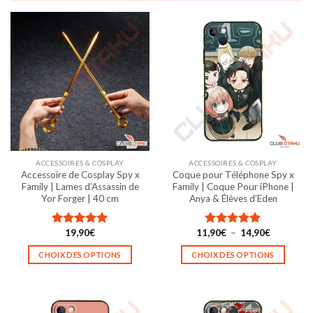
ACCESSOIRES & COSPLAY
ACCESSOIRES & COSPLAY
Accessoire de Cosplay Spy x
Coque pour Téléphone Spy x
Family | Lames d’Assassin de
Family | Coque Pour iPhone |
Yor Forger | 40 cm
Anya & Élèves d’Eden
Plage
19,90
€
11,90
€
–
14,90
€
Note
5.00
Note
5.00
de
sur 5
sur 5
prix :
CHOIX DES OPTIONS
CHOIX DES OPTIONS
11,90€
à
Ce
Ce
14,90€
produit
produit
a
a