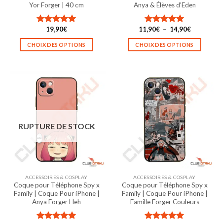
Yor Forger | 40 cm
Anya & Élèves d’Eden
Plage
19,90
€
11,90
€
–
14,90
€
Note
5.00
Note
5.00
de
sur 5
sur 5
prix :
CHOIX DES OPTIONS
CHOIX DES OPTIONS
11,90€
à
Ce
Ce
14,90€
produit
produit
a
a
plusieurs
plusieurs
variations.
variations.
Les
Les
options
options
RUPTURE DE STOCK
peuvent
peuvent
être
être
choisies
choisies
sur
sur
la
la
ACCESSOIRES & COSPLAY
ACCESSOIRES & COSPLAY
page
page
Coque pour Téléphone Spy x
Coque pour Téléphone Spy x
du
du
Family | Coque Pour iPhone |
Family | Coque Pour iPhone |
produit
produit
Anya Forger Heh
Famille Forger Couleurs