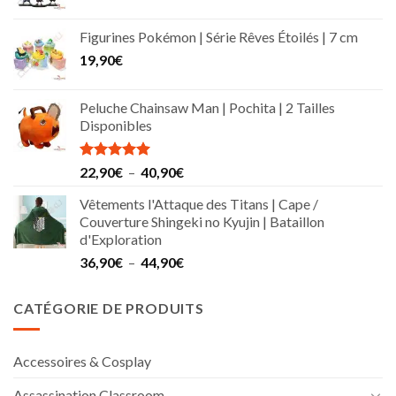
Figurines Pokémon | Série Rêves Étoilés | 7 cm
19,90
€
Peluche Chainsaw Man | Pochita | 2 Tailles
Disponibles
Note
5.00
Plage
22,90
€
–
40,90
€
sur 5
de
Vêtements l'Attaque des Titans | Cape /
prix :
Couverture Shingeki no Kyujin | Bataillon
22,90€
d'Exploration
à
Plage
36,90
€
–
44,90
€
40,90€
de
prix :
CATÉGORIE DE PRODUITS
36,90€
à
44,90€
Accessoires & Cosplay
Assassination Classroom