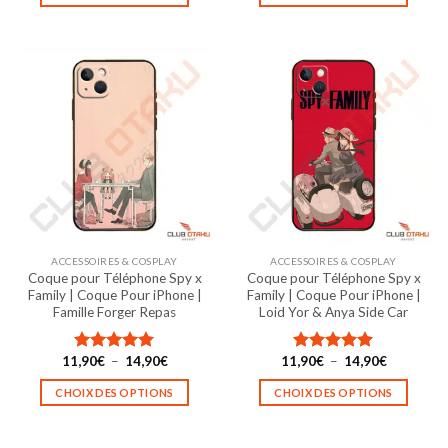
à
à
Ce
Ce
14,90€
14,90€
produit
produit
a
a
plusieurs
plusieurs
variations.
variations.
Les
Les
options
options
peuvent
peuvent
être
être
choisies
choisies
sur
sur
la
la
ACCESSOIRES & COSPLAY
ACCESSOIRES & COSPLAY
page
page
Coque pour Téléphone Spy x
Coque pour Téléphone Spy x
du
du
Family | Coque Pour iPhone |
Family | Coque Pour iPhone |
produit
produit
Famille Forger Repas
Loid Yor & Anya Side Car
Plage
Plage
11,90
€
–
14,90
€
11,90
€
–
14,90
€
Note
5.00
Note
5.00
de
de
sur 5
sur 5
prix :
prix :
CHOIX DES OPTIONS
CHOIX DES OPTIONS
11,90€
11,90€
à
à
Ce
Ce
14,90€
14,90€
produit
produit