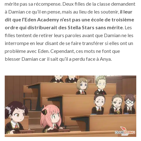
sur
sur
mérite pas sa récompense. Deux filles de la classe demandent
la
la
à Damian ce qu’il en pense, mais au lieu de les soutenir,
il leur
page
page
dit que l’Eden Academy n’est pas une école de troisième
du
du
ordre qui distribuerait des Stella Stars sans mérite
. Les
produit
produit
filles tentent de retirer leurs paroles avant que Damian ne les
interrompe en leur disant de se faire transférer si elles ont un
problème avec Eden. Cependant, ces mots ne font que
blesser Damian car il sait qu’il a perdu face à Anya.