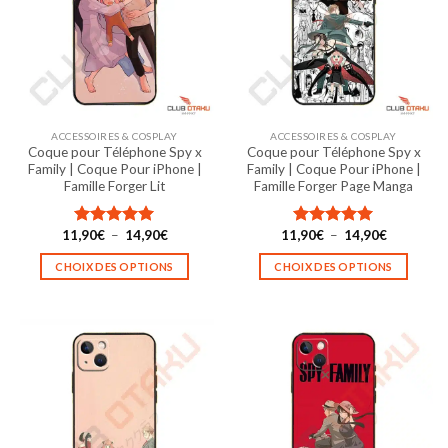
options
options
peuvent
peuvent
être
être
choisies
choisies
sur
sur
la
la
ACCESSOIRES & COSPLAY
ACCESSOIRES & COSPLAY
page
page
Coque pour Téléphone Spy x
Coque pour Téléphone Spy x
du
du
Family | Coque Pour iPhone |
Family | Coque Pour iPhone |
produit
produit
Famille Forger Lit
Famille Forger Page Manga
Plage
Plage
11,90
€
–
14,90
€
11,90
€
–
14,90
€
Note
5.00
Note
5.00
de
de
sur 5
sur 5
prix :
prix :
CHOIX DES OPTIONS
CHOIX DES OPTIONS
11,90€
11,90€
à
à
Ce
Ce
14,90€
14,90€
produit
produit
a
a
plusieurs
plusieurs
variations.
variations.
Les
Les
options
options
peuvent
peuvent