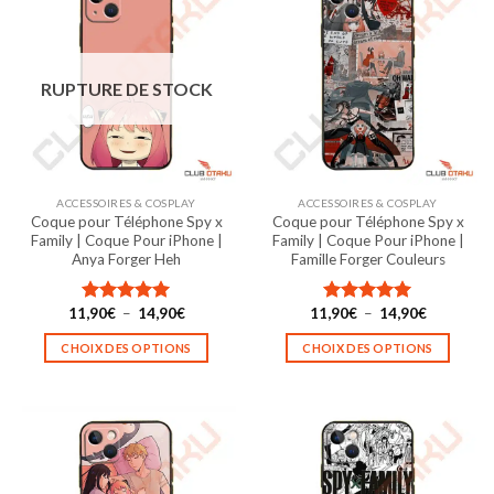
plusieurs
plusieurs
variations.
variations.
Les
Les
options
options
RUPTURE DE STOCK
peuvent
peuvent
être
être
choisies
choisies
sur
sur
la
la
ACCESSOIRES & COSPLAY
ACCESSOIRES & COSPLAY
page
page
Coque pour Téléphone Spy x
Coque pour Téléphone Spy x
du
du
Family | Coque Pour iPhone |
Family | Coque Pour iPhone |
produit
produit
Anya Forger Heh
Famille Forger Couleurs
Plage
Plage
11,90
€
–
14,90
€
11,90
€
–
14,90
€
Note
5.00
Note
5.00
de
de
sur 5
sur 5
prix :
prix :
CHOIX DES OPTIONS
CHOIX DES OPTIONS
11,90€
11,90€
à
à
Ce
Ce
14,90€
14,90€
produit
produit
a
a
plusieurs
plusieurs
variations.
variations.
Les
Les