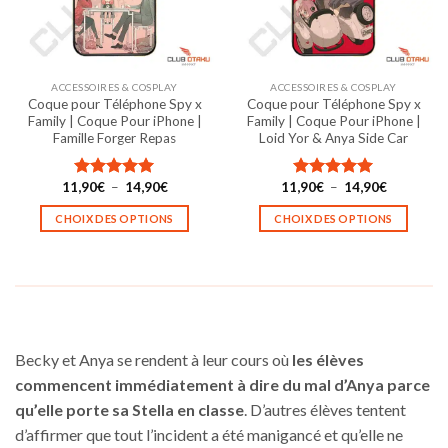
être
être
choisies
choisies
sur
sur
la
la
ACCESSOIRES & COSPLAY
ACCESSOIRES & COSPLAY
page
page
Coque pour Téléphone Spy x
Coque pour Téléphone Spy x
du
du
Family | Coque Pour iPhone |
Family | Coque Pour iPhone |
produit
produit
Famille Forger Repas
Loid Yor & Anya Side Car
Plage
Plage
11,90
€
–
14,90
€
11,90
€
–
14,90
€
Note
5.00
Note
5.00
de
de
sur 5
sur 5
prix :
prix :
CHOIX DES OPTIONS
CHOIX DES OPTIONS
11,90€
11,90€
à
à
Ce
Ce
14,90€
14,90€
produit
produit
a
a
plusieurs
plusieurs
variations.
variations.
Les
Les
Becky et Anya se rendent à leur cours où
les élèves
options
options
commencent immédiatement à dire du mal d’Anya parce
peuvent
peuvent
qu’elle porte sa Stella en classe
. D’autres élèves tentent
être
être
choisies
choisies
d’affirmer que tout l’incident a été manigancé et qu’elle ne