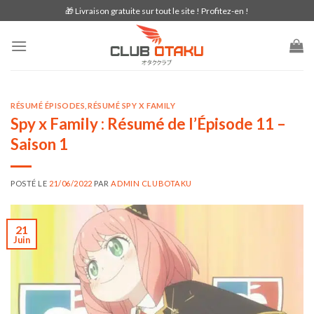
Skip
🎁 Livraison gratuite sur tout le site ! Profitez-en !
to
content
RÉSUMÉ ÉPISODES
,
RÉSUMÉ SPY X FAMILY
Spy x Family : Résumé de l’Épisode 11 –
Saison 1
POSTÉ LE
21/06/2022
PAR
ADMIN CLUBOTAKU
21
Juin