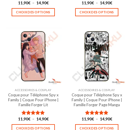
Plage
Plage
11,90
€
–
14,90
€
11,90
€
–
14,90
€
Note
5.00
Note
5.00
de
de
sur 5
sur 5
prix :
prix :
CHOIX DES OPTIONS
CHOIX DES OPTIONS
11,90€
11,90€
à
à
Ce
Ce
14,90€
14,90€
produit
produit
a
a
plusieurs
plusieurs
variations.
variations.
Les
Les
options
options
peuvent
peuvent
être
être
choisies
choisies
sur
sur
la
la
ACCESSOIRES & COSPLAY
ACCESSOIRES & COSPLAY
page
page
Coque pour Téléphone Spy x
Coque pour Téléphone Spy x
du
du
Family | Coque Pour iPhone |
Family | Coque Pour iPhone |
produit
produit
Famille Forger Lit
Famille Forger Page Manga
Plage
Plage
11,90
€
–
14,90
€
11,90
€
–
14,90
€
Note
5.00
Note
5.00
de
de
sur 5
sur 5
prix :
prix :
CHOIX DES OPTIONS
CHOIX DES OPTIONS
11,90€
11,90€