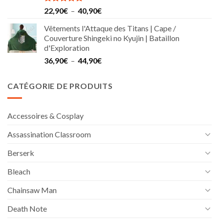
Note
5.00
Plage
22,90
€
–
40,90
€
sur 5
de
Vêtements l'Attaque des Titans | Cape /
prix :
Couverture Shingeki no Kyujin | Bataillon
22,90€
d'Exploration
à
Plage
36,90
€
–
44,90
€
40,90€
de
prix :
CATÉGORIE DE PRODUITS
36,90€
à
44,90€
Accessoires & Cosplay
Assassination Classroom
Berserk
Bleach
Chainsaw Man
Death Note