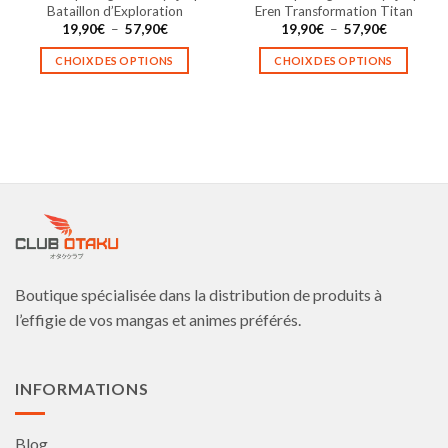
produit
produit
Bataillon d’Exploration
Eren Transformation Titan
Plage
Plage
19,90
€
–
57,90
€
19,90
€
–
57,90
€
de
de
prix :
prix :
CHOIX DES OPTIONS
CHOIX DES OPTIONS
19,90€
19,90€
à
à
Ce
Ce
57,90€
57,90€
produit
produit
a
a
plusieurs
plusieurs
variations.
variations.
Les
Les
options
options
peuvent
peuvent
être
être
choisies
choisies
Boutique spécialisée dans la distribution de produits à
sur
sur
la
la
l’effigie de vos mangas et animes préférés.
page
page
du
du
produit
produit
INFORMATIONS
Blog