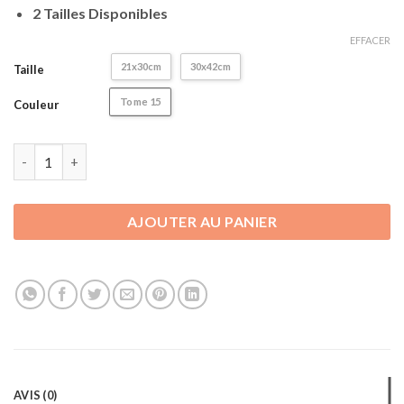
2 Tailles Disponibles
EFFACER
21x30cm
30x42cm
Taille
Tome 15
Couleur
quantité de Poster Jujutsu Kaisen | Décoration - Affiche Murale
AJOUTER AU PANIER
AVIS (0)