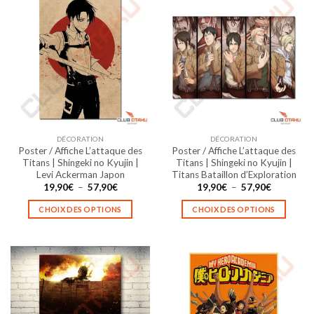
DÉCORATION
DÉCORATION
Poster / Affiche L’attaque des
Poster / Affiche L’attaque des
Titans | Shingeki no Kyujin |
Titans | Shingeki no Kyujin |
Levi Ackerman Japon
Titans Bataillon d’Exploration
Plage
Plage
19,90
€
–
57,90
€
19,90
€
–
57,90
€
de
de
prix :
prix :
CHOIX DES OPTIONS
CHOIX DES OPTIONS
19,90€
19,90€
à
à
Ce
Ce
57,90€
57,90€
produit
produit
a
a
plusieurs
plusieurs
variations.
variations.
Les
Les
options
options