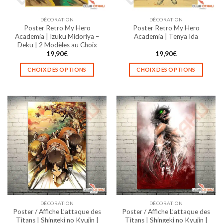
sur
sur
la
la
DÉCORATION
DÉCORATION
page
page
Poster Retro My Hero
Poster Retro My Hero
du
du
Academia | Izuku Midoriya –
Academia | Tenya Ida
produit
produit
Deku | 2 Modèles au Choix
19,90
€
19,90
€
CHOIX DES OPTIONS
CHOIX DES OPTIONS
Ce
Ce
produit
produit
a
a
plusieurs
plusieurs
variations.
variations.
Les
Les
options
options
peuvent
peuvent
être
être
choisies
choisies
sur
sur
la
la
DÉCORATION
DÉCORATION
page
page
Poster / Affiche L’attaque des
Poster / Affiche L’attaque des
du
du
Titans | Shingeki no Kyujin |
Titans | Shingeki no Kyujin |