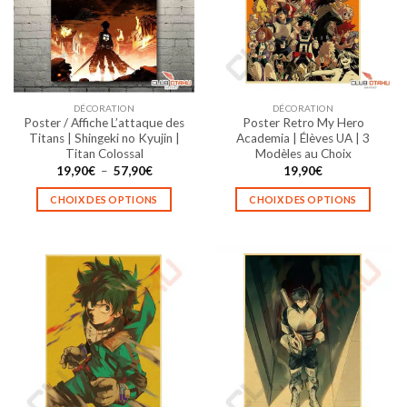
peuvent
peuvent
être
être
choisies
choisies
sur
sur
la
la
DÉCORATION
DÉCORATION
page
page
Poster / Affiche L’attaque des
Poster Retro My Hero
du
du
Titans | Shingeki no Kyujin |
Academia | Élèves UA | 3
produit
produit
Titan Colossal
Modèles au Choix
Plage
19,90
€
–
57,90
€
19,90
€
de
prix :
CHOIX DES OPTIONS
CHOIX DES OPTIONS
19,90€
à
Ce
Ce
57,90€
produit
produit
a
a
plusieurs
plusieurs
variations.
variations.
Les
Les
options
options
peuvent
peuvent
être
être
choisies
choisies