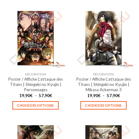
57,90€
produit
produit
a
a
plusieurs
plusieurs
variations.
variations.
Les
Les
options
options
peuvent
peuvent
être
être
choisies
choisies
sur
sur
la
la
DÉCORATION
DÉCORATION
page
page
Poster / Affiche L’attaque des
Poster / Affiche L’attaque des
du
du
Titans | Shingeki no Kyujin |
Titans | Shingeki no Kyujin |
produit
produit
Personnages
Mikasa Ackerman 3
Plage
Plage
19,90
€
–
57,90
€
19,90
€
–
57,90
€
de
de
prix :
prix :
CHOIX DES OPTIONS
CHOIX DES OPTIONS
19,90€
19,90€
à
à
Ce
Ce
57,90€
57,90€
produit
produit
a
a
plusieurs
plusieurs
variations.
variations.