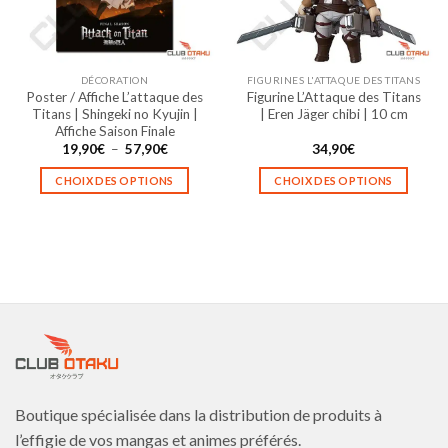
être
être
choisies
choisies
sur
sur
la
la
DÉCORATION
FIGURINES L'ATTAQUE DES TITANS
page
page
Poster / Affiche L’attaque des
Figurine L’Attaque des Titans
du
du
Titans | Shingeki no Kyujin |
| Eren Jäger chibi | 10 cm
produit
produit
Affiche Saison Finale
Plage
19,90
€
–
57,90
€
34,90
€
de
prix :
CHOIX DES OPTIONS
CHOIX DES OPTIONS
19,90€
à
Ce
Ce
57,90€
produit
produit
a
a
plusieurs
plusieurs
variations.
variations.
Les
Les
options
options
peuvent
peuvent
être
être
choisies
choisies
Boutique spécialisée dans la distribution de produits à
sur
sur
la
la
l’effigie de vos mangas et animes préférés.