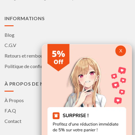
page
page
du
du
produit
produit
INFORMATIONS
Blog
C.G.V
Retours et remboursements
Politique de confidentialité
À PROPOS DE NOUS
À Propos
F.A.Q
Contact