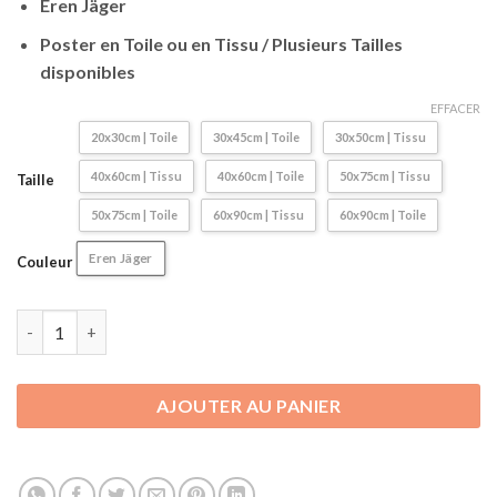
à
Eren Jäger
57,90€
Poster en Toile ou en Tissu / Plusieurs Tailles
disponibles
EFFACER
20x30cm | Toile
30x45cm | Toile
30x50cm | Tissu
40x60cm | Tissu
40x60cm | Toile
50x75cm | Tissu
Taille
50x75cm | Toile
60x90cm | Tissu
60x90cm | Toile
Eren Jäger
Couleur
quantité de Poster / Affiche L'attaque des Titans | Shingeki no K
AJOUTER AU PANIER