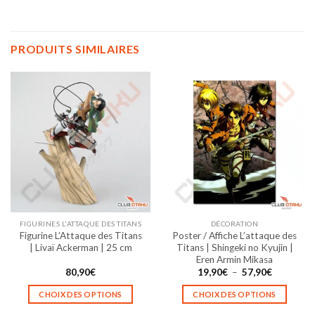
PRODUITS SIMILAIRES
FIGURINES L'ATTAQUE DES TITANS
DÉCORATION
Figurine L’Attaque des Titans
Poster / Affiche L’attaque des
| Livaï Ackerman | 25 cm
Titans | Shingeki no Kyujin |
Eren Armin Mikasa
Plage
80,90
€
19,90
€
–
57,90
€
de
prix :
CHOIX DES OPTIONS
CHOIX DES OPTIONS
19,90€
à
Ce
Ce