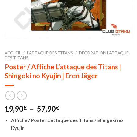
ACCUEIL
/
L'ATTAQUE DES TITANS
/
DÉCORATION L'ATTAQUE
DES TITANS
Poster / Affiche L’attaque des Titans |
Shingeki no Kyujin | Eren Jäger
Plage
19,90
–
57,90
€
€
de
Affiche / Poster L’attaque des Titans / Shingeki no
prix :
Kyujin
19,90€