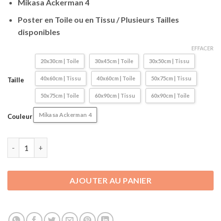
à
Mikasa Ackerman 4
57,90€
Poster en Toile ou en Tissu / Plusieurs Tailles
disponibles
EFFACER
20x30cm | Toile
30x45cm | Toile
30x50cm | Tissu
40x60cm | Tissu
40x60cm | Toile
50x75cm | Tissu
Taille
50x75cm | Toile
60x90cm | Tissu
60x90cm | Toile
Mikasa Ackerman 4
Couleur
quantité de Poster / Affiche L'attaque des Titans | Shingeki no 
AJOUTER AU PANIER