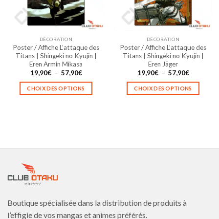
être
être
choisies
choisies
sur
sur
la
la
DÉCORATION
DÉCORATION
page
page
Poster / Affiche L’attaque des
Poster / Affiche L’attaque des
du
du
Titans | Shingeki no Kyujin |
Titans | Shingeki no Kyujin |
produit
produit
Eren Armin Mikasa
Eren Jäger
Plage
Plage
19,90
€
–
57,90
€
19,90
€
–
57,90
€
de
de
prix :
prix :
CHOIX DES OPTIONS
CHOIX DES OPTIONS
19,90€
19,90€
à
à
Ce
Ce
57,90€
57,90€
produit
produit
a
a
plusieurs
plusieurs
variations.
variations.
Les
Les
options
options
peuvent
peuvent
être
être
choisies
choisies
Boutique spécialisée dans la distribution de produits à
sur
sur
la
la
l’effigie de vos mangas et animes préférés.