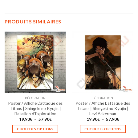
PRODUITS SIMILAIRES
DÉCORATION
DÉCORATION
Poster / Affiche L’attaque des
Poster / Affiche L’attaque des
Titans | Shingeki no Kyujin |
Titans | Shingeki no Kyujin |
Bataillon d’Exploration
Levi Ackerman
Plage
Plage
19,90
€
–
57,90
€
19,90
€
–
57,90
€
de
de
prix :
prix :
CHOIX DES OPTIONS
CHOIX DES OPTIONS
19,90€
19,90€
à
à
Ce
Ce