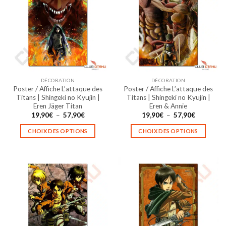
Les
Les
options
options
peuvent
peuvent
être
être
choisies
choisies
sur
sur
la
la
DÉCORATION
DÉCORATION
page
page
Poster / Affiche L’attaque des
Poster / Affiche L’attaque des
du
du
Titans | Shingeki no Kyujin |
Titans | Shingeki no Kyujin |
produit
produit
Eren Jäger Titan
Eren & Annie
Plage
Plage
19,90
€
–
57,90
€
19,90
€
–
57,90
€
de
de
prix :
prix :
CHOIX DES OPTIONS
CHOIX DES OPTIONS
19,90€
19,90€
à
à
Ce
Ce
57,90€
57,90€
produit
produit
a
a
plusieurs
plusieurs
variations.
variations.
Les
Les
options
options
peuvent
peuvent