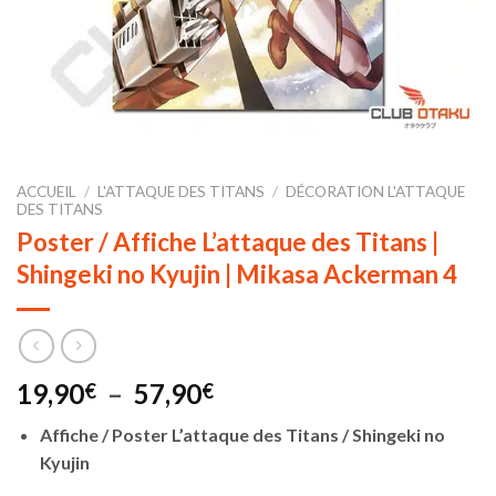
ACCUEIL
/
L'ATTAQUE DES TITANS
/
DÉCORATION L'ATTAQUE
DES TITANS
Poster / Affiche L’attaque des Titans |
Shingeki no Kyujin | Mikasa Ackerman 4
Plage
19,90
–
57,90
€
€
de
Affiche / Poster L’attaque des Titans / Shingeki no
prix :
Kyujin
19,90€