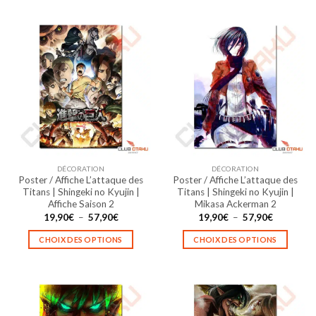
57,90€
57,90€
produit
produit
a
a
plusieurs
plusieurs
variations.
variations.
Les
Les
options
options
peuvent
peuvent
être
être
choisies
choisies
sur
sur
la
la
DÉCORATION
DÉCORATION
page
page
Poster / Affiche L’attaque des
Poster / Affiche L’attaque des
du
du
Titans | Shingeki no Kyujin |
Titans | Shingeki no Kyujin |
produit
produit
Affiche Saison 2
Mikasa Ackerman 2
Plage
Plage
19,90
€
–
57,90
€
19,90
€
–
57,90
€
de
de
prix :
prix :
CHOIX DES OPTIONS
CHOIX DES OPTIONS
19,90€
19,90€
à
à
Ce
Ce
57,90€
57,90€
produit
produit
a
a
plusieurs
plusieurs
variations.
variations.