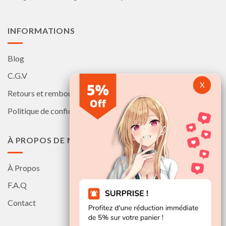
page
page
du
du
produit
produit
INFORMATIONS
Blog
C.G.V
Retours et remboursements
Politique de confidentialité
À PROPOS DE NOUS
À Propos
F.A.Q
Contact