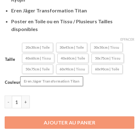
19,90€
à
Eren Jäger Transformation Titan
57,90€
Poster en Toile ou en Tissu / Plusieurs Tailles
disponibles
EFFACER
20x30cm | Toile
30x45cm | Toile
30x50cm | Tissu
40x60cm | Tissu
40x60cm | Toile
50x75cm | Tissu
Taille
50x75cm | Toile
60x90cm | Tissu
60x90cm | Toile
Eren Jäger Transformation Titan
Couleur
quantité de Poster / Affiche L'attaque des Titans | Shingeki no 
AJOUTER AU PANIER