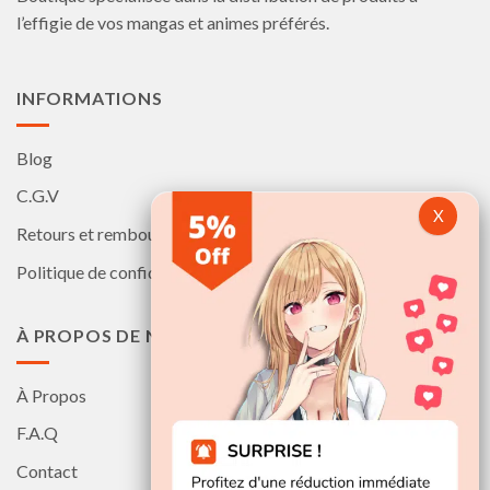
la
la
l’effigie de vos mangas et animes préférés.
page
page
du
du
produit
produit
INFORMATIONS
Blog
C.G.V
Retours et remboursements
Politique de confidentialité
À PROPOS DE NOUS
À Propos
F.A.Q
Contact