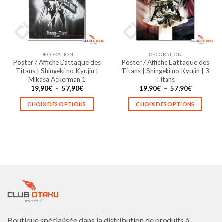
peuvent
peuvent
être
être
choisies
choisies
sur
sur
la
la
DÉCORATION
DÉCORATION
page
page
Poster / Affiche L’attaque des
Poster / Affiche L’attaque des
du
du
Titans | Shingeki no Kyujin |
Titans | Shingeki no Kyujin | 3
produit
produit
Mikasa Ackerman 1
Titans
Plage
Plage
19,90
€
–
57,90
€
19,90
€
–
57,90
€
de
de
prix :
prix :
CHOIX DES OPTIONS
CHOIX DES OPTIONS
19,90€
19,90€
à
à
Ce
Ce
57,90€
57,90€
produit
produit
a
a
plusieurs
plusieurs
variations.
variations.
Les
Les
options
options
peuvent
peuvent
être
être
choisies
choisies
Boutique spécialisée dans la distribution de produits à
sur
sur