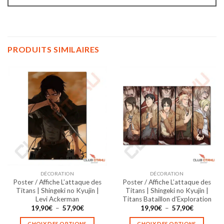
PRODUITS SIMILAIRES
DÉCORATION
DÉCORATION
Poster / Affiche L’attaque des
Poster / Affiche L’attaque des
Titans | Shingeki no Kyujin |
Titans | Shingeki no Kyujin |
Levi Ackerman
Titans Bataillon d’Exploration
Plage
Plage
19,90
€
–
57,90
€
19,90
€
–
57,90
€
de
de
prix :
prix :
CHOIX DES OPTIONS
CHOIX DES OPTIONS