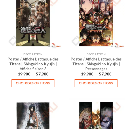
plusieurs
plusieurs
variations.
variations.
Les
Les
options
options
peuvent
peuvent
être
être
choisies
choisies
sur
sur
la
la
DÉCORATION
DÉCORATION
page
page
Poster / Affiche L’attaque des
Poster / Affiche L’attaque des
du
du
Titans | Shingeki no Kyujin |
Titans | Shingeki no Kyujin |
produit
produit
Affiche Saison 3
Personnages
Plage
Plage
19,90
€
–
57,90
€
19,90
€
–
57,90
€
de
de
prix :
prix :
CHOIX DES OPTIONS
CHOIX DES OPTIONS
19,90€
19,90€
à
à
Ce
Ce
57,90€
57,90€
produit
produit
a
a
plusieurs
plusieurs
variations.
variations.
Les
Les
options
options