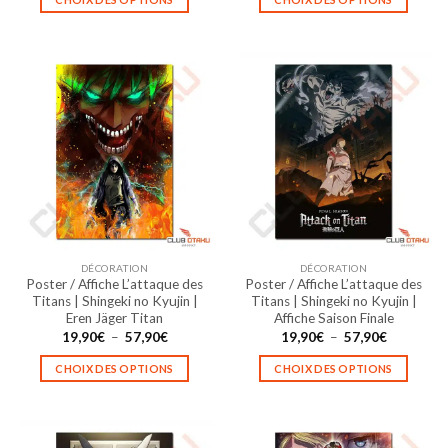
19,90€
19,90€
à
à
Ce
Ce
57,90€
57,90€
produit
produit
a
a
plusieurs
plusieurs
variations.
variations.
Les
Les
options
options
peuvent
peuvent
être
être
choisies
choisies
sur
sur
la
la
DÉCORATION
DÉCORATION
page
page
Poster / Affiche L’attaque des
Poster / Affiche L’attaque des
du
du
Titans | Shingeki no Kyujin |
Titans | Shingeki no Kyujin |
produit
produit
Eren Jäger Titan
Affiche Saison Finale
Plage
Plage
19,90
€
–
57,90
€
19,90
€
–
57,90
€
de
de
prix :
prix :
CHOIX DES OPTIONS
CHOIX DES OPTIONS
19,90€
19,90€
à
à
Ce
Ce
57,90€
57,90€
produit
produit
a
a