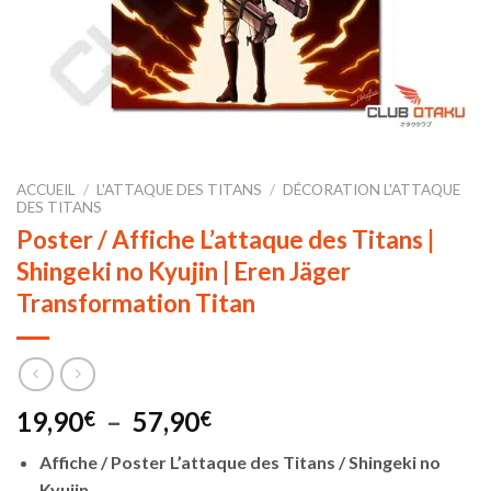
ACCUEIL
/
L'ATTAQUE DES TITANS
/
DÉCORATION L'ATTAQUE
DES TITANS
Poster / Affiche L’attaque des Titans |
Shingeki no Kyujin | Eren Jäger
Transformation Titan
Plage
19,90
–
57,90
€
€
de
Affiche / Poster L’attaque des Titans / Shingeki no
prix :
Kyujin