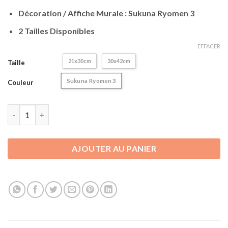
client
Décoration / Affiche Murale : Sukuna Ryomen 3
2 Tailles Disponibles
EFFACER
21x30cm
30x42cm
Taille
Sukuna Ryomen 3
Couleur
quantité de Poster Jujutsu Kaisen | Décoration - Affiche Mural
AJOUTER AU PANIER