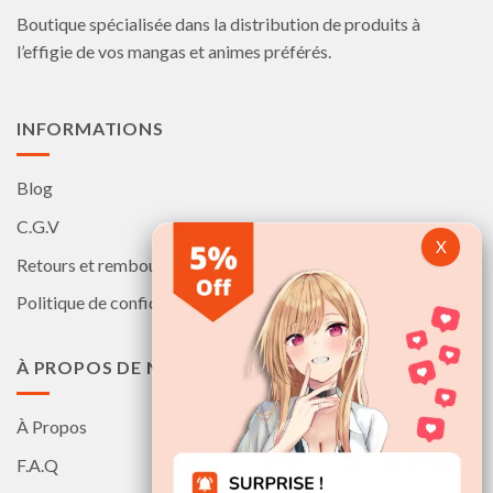
Boutique spécialisée dans la distribution de produits à
sur
sur
la
la
l’effigie de vos mangas et animes préférés.
page
page
du
du
produit
produit
INFORMATIONS
Blog
C.G.V
Retours et remboursements
Politique de confidentialité
À PROPOS DE NOUS
À Propos
F.A.Q