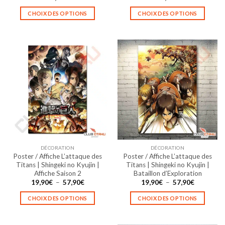
CHOIX DES OPTIONS
CHOIX DES OPTIONS
Ce
Ce
produit
produit
a
a
plusieurs
plusieurs
variations.
variations.
Les
Les
options
options
peuvent
peuvent
être
être
choisies
choisies
sur
sur
la
la
DÉCORATION
DÉCORATION
page
page
Poster / Affiche L’attaque des
Poster / Affiche L’attaque des
du
du
Titans | Shingeki no Kyujin |
Titans | Shingeki no Kyujin |
produit
produit
Affiche Saison 2
Bataillon d’Exploration
Plage
Plage
19,90
€
–
57,90
€
19,90
€
–
57,90
€
de
de
prix :
prix :
CHOIX DES OPTIONS
CHOIX DES OPTIONS
19,90€
19,90€
à
à
Ce
Ce
57,90€
57,90€
produit
produit