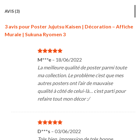
AVIS (3)
3 avis pour
Poster Jujutsu Kaisen | Décoration – Affiche
Murale | Sukuna Ryomen 3
Note
5
sur
M***e
–
18/06/2022
5
La meilleure qualité de poster parmi toute
ma collection. Le problème c’est que mes
autres posters ont l’air de mauvaise
qualité à côté de celui-là… c’est parti pour
refaire tout mon décor :/
Note
5
sur
D***s
–
03/06/2022
5
Très bien, impression de très bonne