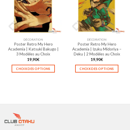
options
options
peuvent
peuvent
être
être
choisies
choisies
sur
sur
la
la
DÉCORATION
DÉCORATION
page
page
Poster Retro My Hero
Poster Retro My Hero
du
du
Academia | Katsuki Bakugo |
Academia | Izuku Midoriya –
produit
produit
3 Modèles au Choix
Deku | 2 Modèles au Choix
19,90
€
19,90
€
CHOIX DES OPTIONS
CHOIX DES OPTIONS
Ce
Ce
produit
produit
a
a
plusieurs
plusieurs
variations.
variations.
Les
Les
options
options
peuvent
peuvent
être
être
choisies
choisies