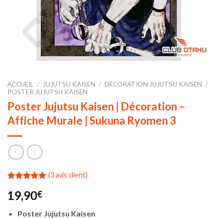
ACCUEIL
/
JUJUTSU KAISEN
/
DÉCORATION JUJUTSU KAISEN
/
POSTER JUJUTSU KAISEN
Poster Jujutsu Kaisen | Décoration –
Affiche Murale | Sukuna Ryomen 3
(
3
avis client)
Noté
3
5.00
19,90
€
sur 5 basé
sur
notations
Poster Jujutsu Kaisen