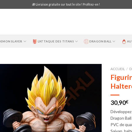
🎁 Livraison gratuite sur tout le site ! Profitez-en !
DEMON SLAYER
L’ATTAQUE DES TITANS
DRAGON BALL
AU
ACCUEIL
/
D
Figuri
Halter
30,90
€
Développez 
Dragon Ball
PVC de qual
Saiyan, halt