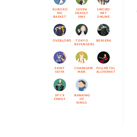
KUROKO
SEVEN
SWORD
NO
DEADLY
ART
BASKET
SINS
ONLINE
OVERLORD
TOKYO
BERSERK
REVENGERS
SAINT
CHAINSAW
FULLMETAL
SEIYA
MAN
ALCHEMIST
SPY X
RANKING
FAMILY
OF
KINGS