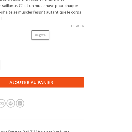
 saillante. C’est un must-have pour chaque
uhaite se muscler l’esprit autant que le corps
 !
EFFACER
Vegeta
Figurine Dragon Ball Z | Vegeta Halteres Musculation | 17 cm
AJOUTER AU PANIER
vers Dragon Ball Z ? Vous aspirez à une