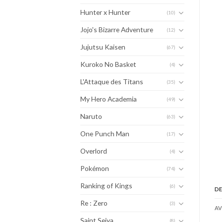
Hunter x Hunter
(10)
Jojo's Bizarre Adventure
(12)
Jujutsu Kaisen
(67)
Kuroko No Basket
(4)
L'Attaque des Titans
(35)
My Hero Academia
(49)
Naruto
(63)
One Punch Man
(17)
Overlord
(4)
Pokémon
(74)
Ranking of Kings
(6)
DE
Re : Zero
(3)
AV
Saint Seiya
(8)