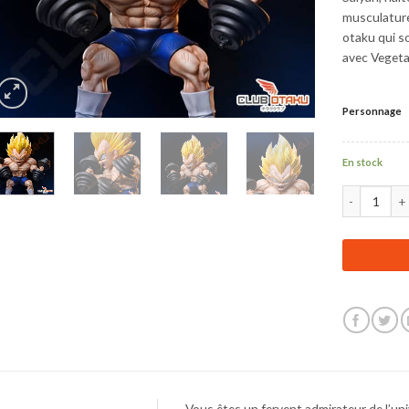
musculature
otaku qui so
avec Vegeta
Personnage
En stock
quantité de 
Vous êtes un fervent admirateur de l’uni