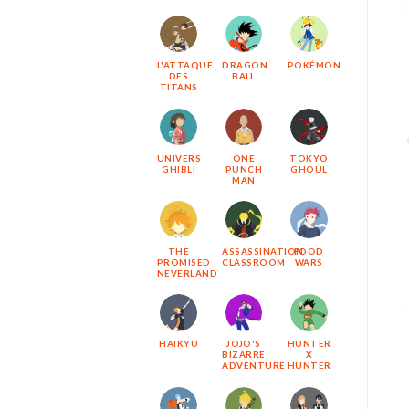
L'ATTAQUE
DRAGON
POKÉMON
DES
BALL
TITANS
UNIVERS
ONE
TOKYO
GHIBLI
PUNCH
GHOUL
MAN
THE
ASSASSINATION
FOOD
PROMISED
CLASSROOM
WARS
NEVERLAND
HAIKYU
JOJO'S
HUNTER
BIZARRE
X
ADVENTURE
HUNTER