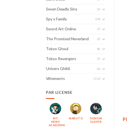
Seven Deadly Sins
(2)
Spy x Family
(39)
Sword Art Online
(7)
The Promised Neverland
(2)
Tokyo Ghoul
(8)
Tokyo Revengers
(7)
Univers Ghibli
(6)
Vêtements
(113)
PAR LICENSE
P
MY
NARUTO
DEMON
HERO
SLAYER
ACADEMIA