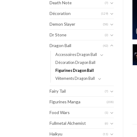
Death Note
(7)
Décoration
(129)
Demon Slayer
(58)
Dr Stone
(2)
Dragon Ball
(42)
Accessoires Dragon Ball
Décoration Dragon Ball
Figurines Dragon Ball
Vêtements Dragon Ball
Fairy Tail
(7)
Figurines Manga
(208)
Food Wars
(1)
Fullmetal Alchemist
(6)
Haikyu
(11)