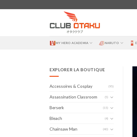
Skip
to
content
MY HERO ACADEMIA
NARUTO
EXPLORER LA BOUTIQUE
Accessoires & Cosplay
(95)
Assassination Classroom
(5)
Berserk
(15)
Bleach
(4)
Chainsaw Man
(40)