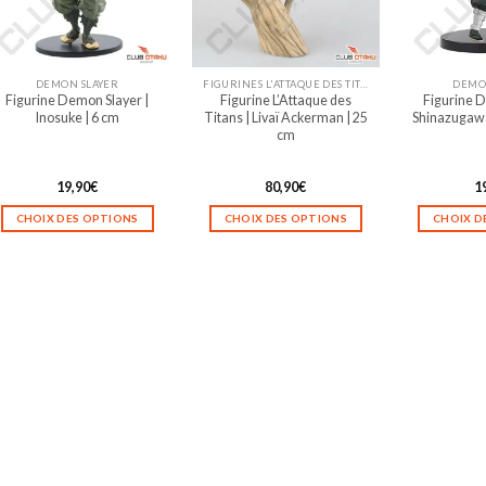
peuvent
peuvent
être
être
choisies
choisies
sur
sur
DEMON SLAYER
FIGURINES L'ATTAQUE DES TITANS
DEMO
la
la
Figurine Demon Slayer |
Figurine L’Attaque des
Figurine D
page
page
Inosuke | 6 cm
Titans | Livaï Ackerman | 25
Shinazugawa
du
du
cm
produit
produit
19,90
€
80,90
€
1
CHOIX DES OPTIONS
CHOIX DES OPTIONS
CHOIX D
Ce
Ce
produit
produit
a
a
plusieurs
plusieurs
variations.
variations.
Les
Les
options
options
peuvent
peuvent
être
être
choisies
choisies
sur
sur
la
la