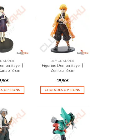
N SLAYER
DEMON SLAYER
emon Slayer |
Figurine Demon Slayer |
Kanao | 6 cm
Zenitsu | 6 cm
9,90
€
19,90
€
ES OPTIONS
CHOIX DES OPTIONS
Ce
Ce
produit
produit
a
a
plusieurs
plusieurs
variations.
variations.
Les
Les
options
options