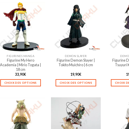
FIGURINES MANGA
DEMON SLAYER
DEMO
Figurine My Hero
Figurine Demon Slayer |
Figurine D
Academia | Mirio Togata |
Tokito Muichiro | 6 cm
Tsuyuri 
18 cm
33,90
€
19,90
€
1
CHOIX DES OPTIONS
CHOIX DES OPTIONS
CHOIX D
Ce
Ce
produit
produit
a
a
plusieurs
plusieurs
variations.
variations.
Les
Les
options
options