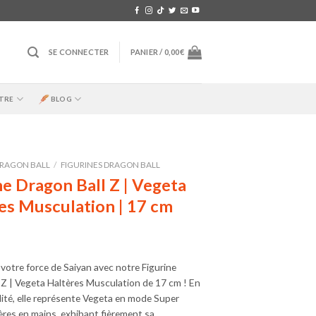
SE CONNECTER
PANIER /
0,00
€
TRE
BLOG
RAGON BALL
/
FIGURINES DRAGON BALL
ne Dragon Ball Z | Vegeta
es Musculation | 17 cm
votre force de Saiyan avec notre Figurine
 Z | Vegeta Haltères Musculation de 17 cm ! En
ité, elle représente Vegeta en mode Super
ères en mains, exhibant fièrement sa