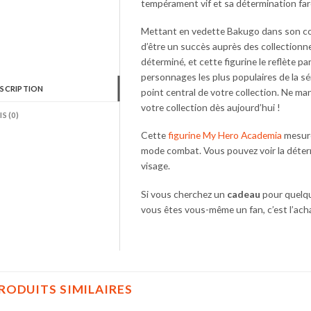
tempérament vif et sa détermination fa
Mettant en vedette Bakugo dans son cos
d’être un succès auprès des collectionn
déterminé, et cette figurine le reflète p
personnages les plus populaires de la sé
SCRIPTION
point central de votre collection. Ne m
votre collection dès aujourd’hui !
IS (0)
Cette
figurine My Hero Academia
mesure
mode combat. Vous pouvez voir la déter
visage.
Si vous cherchez un
cadeau
pour quelqu
vous êtes vous-même un fan, c’est l’acha
RODUITS SIMILAIRES