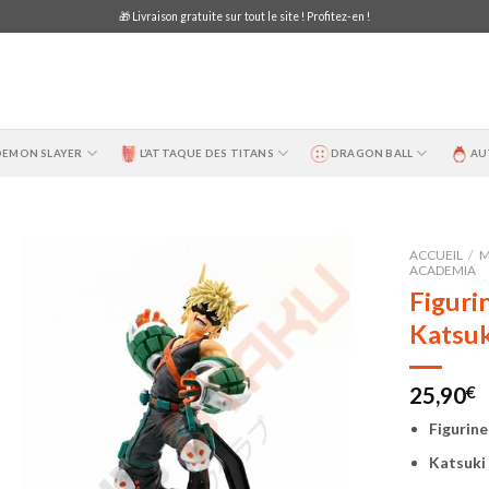
🎁 Livraison gratuite sur tout le site ! Profitez-en !
DEMON SLAYER
L’ATTAQUE DES TITANS
DRAGON BALL
AU
ACCUEIL
/
M
ACADEMIA
Figuri
Katsuk
25,90
€
Figurin
Katsuki