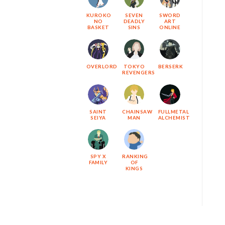
KUROKO
SEVEN
SWORD
NO
DEADLY
ART
BASKET
SINS
ONLINE
OVERLORD
TOKYO
BERSERK
REVENGERS
SAINT
CHAINSAW
FULLMETAL
SEIYA
MAN
ALCHEMIST
SPY X
RANKING
FAMILY
OF
KINGS