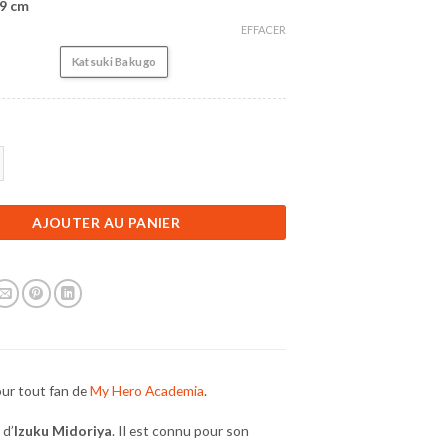
19 cm
EFFACER
Katsuki Bakugo
Figurine My Hero Academia | Katsuki Bakugo | 19 cm
AJOUTER AU PANIER
our tout fan de
My Hero Academia
.
 d’
Izuku Midoriya
. Il est connu pour son