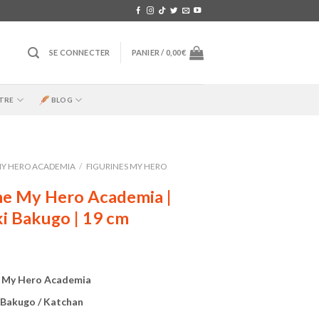
SE CONNECTER
PANIER /
0,00
€
TRE
BLOG
Y HERO ACADEMIA
/
FIGURINES MY HERO
ne My Hero Academia |
i Bakugo | 19 cm
e My Hero Academia
 Bakugo / Katchan