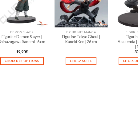
options
options
peuvent
peuvent
être
être
choisies
choisies
sur
sur
DEMON SLAYER
FIGURINES MANGA
FIGURI
la
la
Figurine Demon Slayer |
Figurine Tokyo Ghoul |
Figuri
page
page
Shinazugawa Sanemi | 6 cm
Kaneki Ken | 26 cm
Academia | E
du
du
|
produit
produit
19,90
€
3
CHOIX DES OPTIONS
LIRE LA SUITE
CHOIX D
Ce
produit
a
plusieurs
variations.
Les
options
peuvent
être
choisies
sur
la