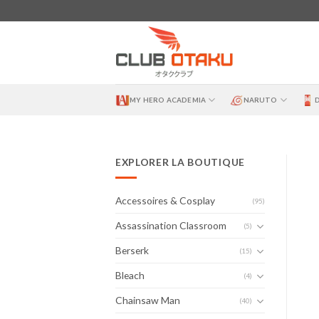
Skip
to
content
MY HERO ACADEMIA
NARUTO
EXPLORER LA BOUTIQUE
Accessoires & Cosplay
(95)
Assassination Classroom
(5)
Berserk
(15)
Bleach
(4)
Chainsaw Man
(40)