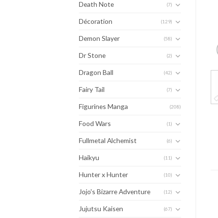
Death Note
(7)
Décoration
(129)
Demon Slayer
(58)
Dr Stone
(2)
Dragon Ball
(42)
Fairy Tail
(7)
Figurines Manga
(208)
Food Wars
(1)
Fullmetal Alchemist
(6)
Haikyu
(11)
Hunter x Hunter
(10)
Jojo's Bizarre Adventure
(12)
Jujutsu Kaisen
(67)