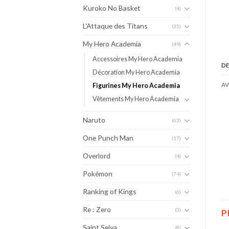
Kuroko No Basket
(4)
L'Attaque des Titans
(35)
My Hero Academia
(49)
Accessoires My Hero Academia
DE
Décoration My Hero Academia
AV
Figurines My Hero Academia
Vêtements My Hero Academia
Naruto
(63)
One Punch Man
(17)
Overlord
(4)
Pokémon
(74)
Ranking of Kings
(6)
Re : Zero
(3)
P
Saint Seiya
(8)