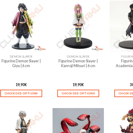
DEMON SLAYER
DEMON SLAYER
FIGURI
Figurine Demon Slayer |
Figurine Demon Slayer |
Figuri
Giyu | 6 cm
Kanroji Mitsuri | 6 cm
Academia |
19,90
€
19,90
€
3
CHOIX DES OPTIONS
CHOIX DES OPTIONS
CHOIX D
Ce
Ce
produit
produit
a
a
plusieurs
plusieurs
variations.
variations.
Les
Les