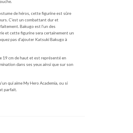
rouche.
tume de héros, cette figurine est sûre
eurs. C’est un combattant dur et
arfaitement. Bakugo est l’un des
rie et cette figurine sera certainement un
anquez pas d’ajouter Katsuki Bakugo à
 19 cm de haut et est représenté en
mination dans ses yeux ainsi que sur son
’un qui aime My Hero Academia, ou si
t parfait.