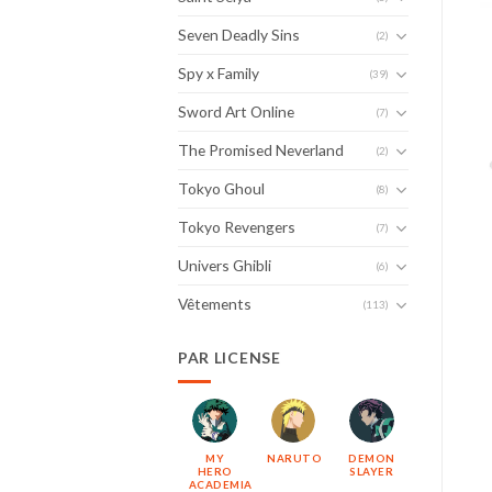
Seven Deadly Sins
(2)
Spy x Family
(39)
Sword Art Online
(7)
The Promised Neverland
(2)
Tokyo Ghoul
(8)
Tokyo Revengers
(7)
Univers Ghibli
(6)
Vêtements
(113)
PAR LICENSE
MY
NARUTO
DEMON
HERO
SLAYER
ACADEMIA