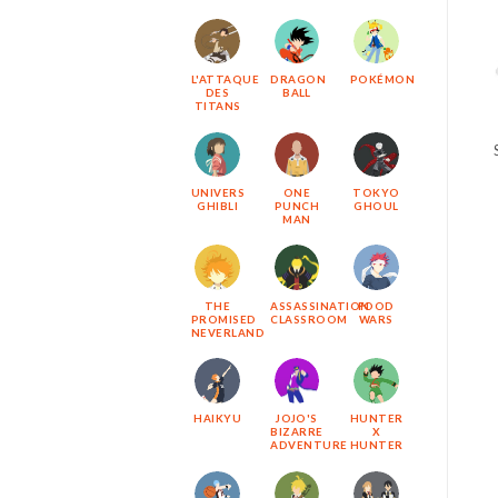
L'ATTAQUE
DRAGON
POKÉMON
DES
BALL
TITANS
UNIVERS
ONE
TOKYO
GHIBLI
PUNCH
GHOUL
MAN
THE
ASSASSINATION
FOOD
PROMISED
CLASSROOM
WARS
NEVERLAND
HAIKYU
JOJO'S
HUNTER
BIZARRE
X
ADVENTURE
HUNTER