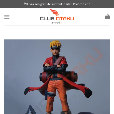
Skip
🎁 Livraison gratuite sur tout le site ! Profitez-en !
to
content