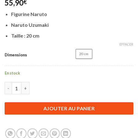
55,90
€
sur 5 basé
sur
notations
Figurine Naruto
client
Naruto Uzumaki
Taille : 20 cm
EFFACER
20 cm
Dimensions
En stock
quantité de Figurine Naruto | Naruto Uzumaki | 20 cm
AJOUTER AU PANIER