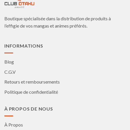
être
être
choisies
choisies
Boutique spécialisée dans la distribution de produits à
sur
sur
la
la
l’effigie de vos mangas et animes préférés.
page
page
du
du
produit
produit
INFORMATIONS
Blog
C.G.V
Retours et remboursements
Politique de confidentialité
À PROPOS DE NOUS
À Propos