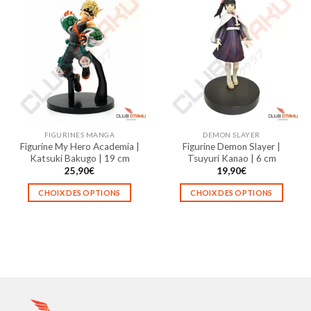
plusieurs
plusieurs
variations.
variations.
Les
Les
options
options
peuvent
peuvent
être
être
choisies
choisies
sur
sur
la
la
FIGURINES MANGA
DEMON SLAYER
page
page
Figurine My Hero Academia |
Figurine Demon Slayer |
du
du
Katsuki Bakugo | 19 cm
Tsuyuri Kanao | 6 cm
produit
produit
25,90
€
19,90
€
CHOIX DES OPTIONS
CHOIX DES OPTIONS
Ce
Ce
produit
produit
a
a
plusieurs
plusieurs
variations.
variations.
Les
Les
options
options
peuvent
peuvent