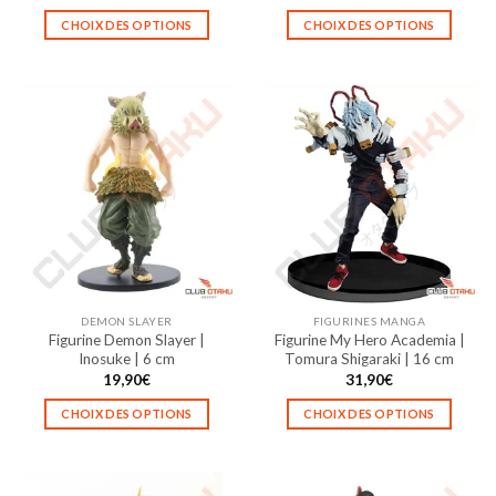
CHOIX DES OPTIONS
CHOIX DES OPTIONS
Ce
Ce
produit
produit
a
a
plusieurs
plusieurs
variations.
variations.
Les
Les
options
options
peuvent
peuvent
être
être
choisies
choisies
sur
sur
la
la
DEMON SLAYER
FIGURINES MANGA
page
page
Figurine Demon Slayer |
Figurine My Hero Academia |
du
du
Inosuke | 6 cm
Tomura Shigaraki | 16 cm
produit
produit
19,90
€
31,90
€
CHOIX DES OPTIONS
CHOIX DES OPTIONS
Ce
Ce
produit
produit
a
a