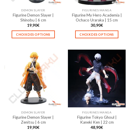
DEMON SLAYER
FIGURINES MANGA
Figurine Demon Slayer |
Figurine My Hero Academia |
Shinobu | 6 cm
Ochaco Uraraka | 15 cm
19,90
€
30,90
€
CHOIX DES OPTIONS
CHOIX DES OPTIONS
Ce
Ce
produit
produit
a
a
plusieurs
plusieurs
variations.
variations.
Les
Les
options
options
peuvent
peuvent
être
être
choisies
choisies
sur
sur
la
la
DEMON SLAYER
FIGURINES MANGA
page
page
Figurine Demon Slayer |
Figurine Tokyo Ghoul |
du
du
Zenitsu | 6 cm
Kaneki Ken | 22 cm
produit
produit
19,90
€
48,90
€