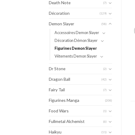
Death Note
(7)
Décoration
(129)
Demon Slayer
(58)
Accessoires Demon Slayer
Décoration Démon Slayer
Figurines Demon Slayer
Vêtements Demon Slayer
Dr Stone
(2)
Dragon Ball
(42)
Fairy Tail
(7)
Figurines Manga
(208)
Food Wars
(1)
Fullmetal Alchemist
(6)
Haikyu
(11)