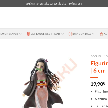
🎁 Livraison gratuite sur tout le site ! Profitez-en !
DEMON SLAYER
L’ATTAQUE DES TITANS
DRAGON BALL
AU
ACCUEIL
/
D
Figuri
| 6 cm
19,90
€
Figurine
Nezuko
Taille : 