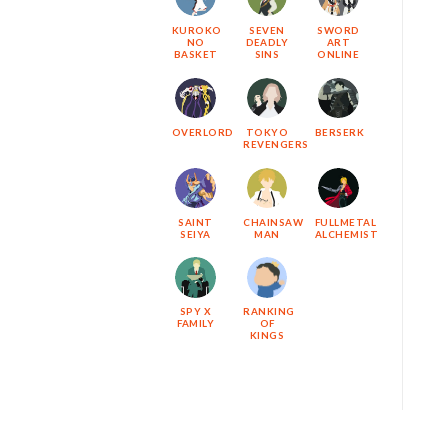
KUROKO
SEVEN
SWORD
NO
DEADLY
ART
BASKET
SINS
ONLINE
OVERLORD
TOKYO
BERSERK
REVENGERS
SAINT
CHAINSAW
FULLMETAL
SEIYA
MAN
ALCHEMIST
SPY X
RANKING
FAMILY
OF
KINGS