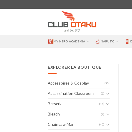
Skip
to
content
MY HERO ACADEMIA
NARUTO
EXPLORER LA BOUTIQUE
Accessoires & Cosplay
(95)
Assassination Classroom
(5)
Berserk
(15)
Bleach
(4)
Chainsaw Man
(40)