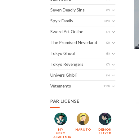
Seven Deadly Sins
(2)
Spy x Family
(39)
Sword Art Online
(7)
The Promised Neverland
(2)
Tokyo Ghoul
(8)
Tokyo Revengers
(7)
Univers Ghibli
(6)
Vêtements
(113)
PAR LICENSE
MY
NARUTO
DEMON
HERO
SLAYER
ACADEMIA