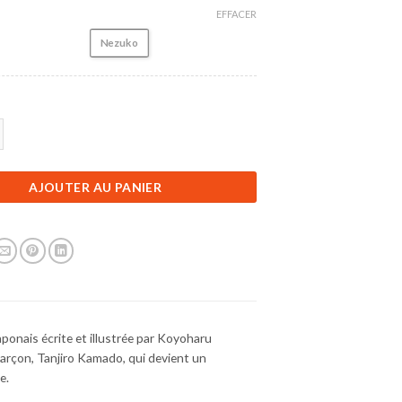
EFFACER
Nezuko
Figurine Demon Slayer | Nezuko | 6 cm
AJOUTER AU PANIER
ponais écrite et illustrée par Koyoharu
 garçon, Tanjiro Kamado, qui devient un
e.