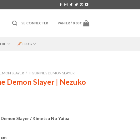
SE CONNECTER
PANIER /
0,00
€
TRE
BLOG
EMON SLAYER
/
FIGURINES DEMON SLAYER
ne Demon Slayer | Nezuko
 Demon Slayer / Kimetsu No Yaiba
6 cm