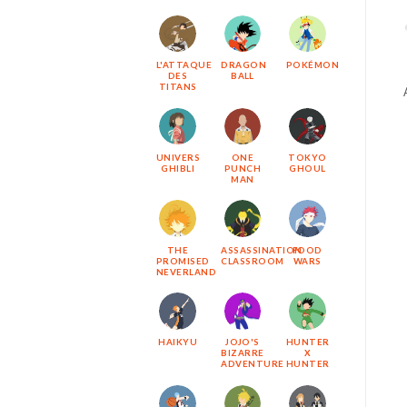
L'ATTAQUE
DRAGON
POKÉMON
DES
BALL
TITANS
UNIVERS
ONE
TOKYO
GHIBLI
PUNCH
GHOUL
MAN
THE
ASSASSINATION
FOOD
PROMISED
CLASSROOM
WARS
NEVERLAND
HAIKYU
JOJO'S
HUNTER
BIZARRE
X
ADVENTURE
HUNTER