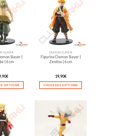
N SLAYER
DEMON SLAYER
emon Slayer |
Figurine Demon Slayer |
ke | 6 cm
Zenitsu | 6 cm
9,90
€
19,90
€
ES OPTIONS
CHOIX DES OPTIONS
Ce
Ce
produit
produit
a
a
plusieurs
plusieurs
variations.
variations.
Les
Les
options
options
peuvent
peuvent