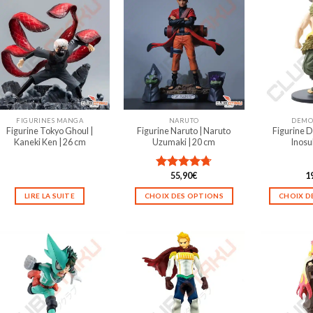
FIGURINES MANGA
NARUTO
DEMO
Figurine Tokyo Ghoul |
Figurine Naruto | Naruto
Figurine D
Kaneki Ken | 26 cm
Uzumaki | 20 cm
Inosu
55,90
€
1
Note
4.67
sur 5
LIRE LA SUITE
CHOIX DES OPTIONS
CHOIX D
Ce
produit
a
plusieurs
variations.
Les
options
peuvent