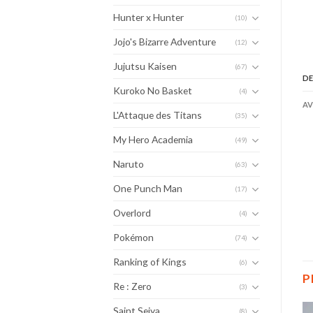
Hunter x Hunter
(10)
Jojo's Bizarre Adventure
(12)
Jujutsu Kaisen
(67)
DE
Kuroko No Basket
(4)
AV
L'Attaque des Titans
(35)
My Hero Academia
(49)
Naruto
(63)
One Punch Man
(17)
Overlord
(4)
Pokémon
(74)
Ranking of Kings
(6)
P
Re : Zero
(3)
Saint Seiya
(8)