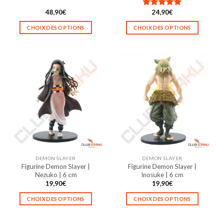
48,90
€
24,90
€
Note
5.00
sur 5
CHOIX DES OPTIONS
CHOIX DES OPTIONS
Ce
Ce
produit
produit
a
a
plusieurs
plusieurs
variations.
variations.
Les
Les
options
options
peuvent
peuvent
être
être
choisies
choisies
sur
sur
la
la
DEMON SLAYER
DEMON SLAYER
page
page
Figurine Demon Slayer |
Figurine Demon Slayer |
du
du
Nezuko | 6 cm
Inosuke | 6 cm
produit
produit
19,90
€
19,90
€
CHOIX DES OPTIONS
CHOIX DES OPTIONS
Ce
Ce