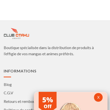
produit
produit
a
a
plusieurs
plusieurs
variations.
variations.
Les
Les
options
options
peuvent
peuvent
être
être
choisies
choisies
Boutique spécialisée dans la distribution de produits à
sur
sur
la
la
l’effigie de vos mangas et animes préférés.
page
page
du
du
produit
produit
INFORMATIONS
Blog
C.G.V
Retours et remboursements
Politique de confidentialité