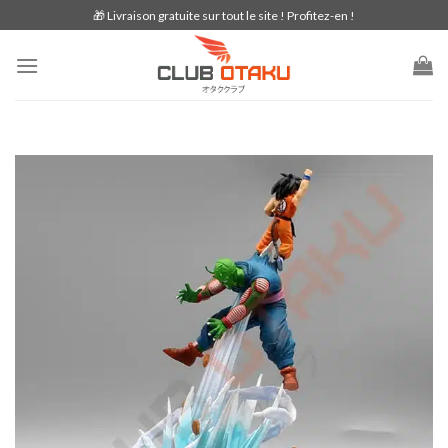
Skip
🎁 Livraison gratuite sur tout le site ! Profitez-en !
to
content