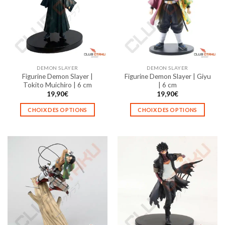
DEMON SLAYER
DEMON SLAYER
Figurine Demon Slayer |
Figurine Demon Slayer | Giyu
Tokito Muichiro | 6 cm
| 6 cm
19,90
€
19,90
€
CHOIX DES OPTIONS
CHOIX DES OPTIONS
Ce
Ce
produit
produit
a
a
plusieurs
plusieurs
variations.
variations.
Les
Les
options
options
peuvent
peuvent
être
être
choisies
choisies