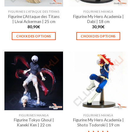
sur
sur
la
la
FIGURINES L'ATTAQUE DES TITANS
FIGURINES MANGA
page
page
Figurine L’Attaque des Titans
Figurine My Hero Academia |
du
du
| Livaï Ackerman | 25 cm
Dabi | 18 cm
produit
produit
80,90
€
30,90
€
CHOIX DES OPTIONS
CHOIX DES OPTIONS
Ce
Ce
produit
produit
a
a
plusieurs
plusieurs
variations.
variations.
Les
Les
options
options
peuvent
peuvent
être
être
choisies
choisies
sur
sur
la
la
FIGURINES MANGA
FIGURINES MANGA
page
page
Figurine Tokyo Ghoul |
Figurine My Hero Academia |
du
du
Kaneki Ken | 22 cm
Shoto Todoroki | 19 cm
produit
produit