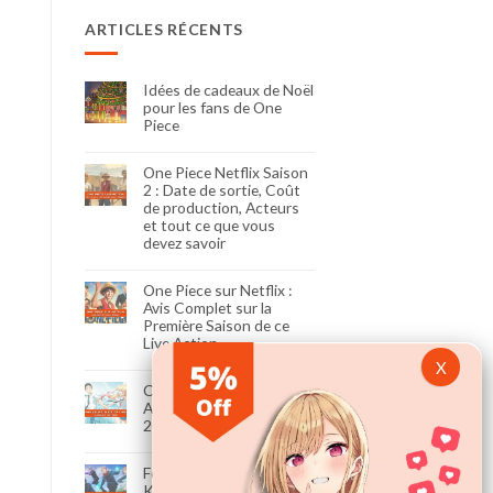
ARTICLES RÉCENTS
Idées de cadeaux de Noël
pour les fans de One
Piece
One Piece Netflix Saison
2 : Date de sortie, Coût
de production, Acteurs
et tout ce que vous
devez savoir
One Piece sur Netflix :
Avis Complet sur la
Première Saison de ce
Live Action
Classement des meilleurs
Animes Slice of Life (Août
2023)
Fortnite X Jujutsu
Kaisen: Skins, Date de