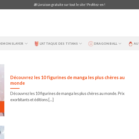
🎁 Livraison gratuite sur tout le site ! Profitez-en !
DEMON SLAYER
L’ATTAQUE DES TITANS
DRAGON BALL
AU
Découvrez les 10 figurines de manga les plus chères au
monde
Découvrez les 10 figurines de manga les plus chères au monde. Prix
exorbitants et éditions [...]