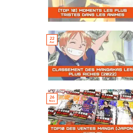
22
Avr
26
Nov