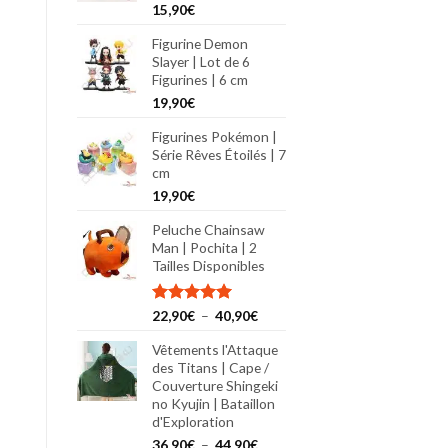
15,90
€
Figurine Demon
Slayer | Lot de 6
Figurines | 6 cm
19,90
€
Figurines Pokémon |
Série Rêves Étoilés | 7
cm
19,90
€
Peluche Chainsaw
Man | Pochita | 2
Tailles Disponibles
Plage
Note
22,90
€
5.00
–
40,90
€
sur 5
de
Vêtements l'Attaque
prix :
des Titans | Cape /
22,90€
Couverture Shingeki
à
no Kyujin | Bataillon
40,90€
d'Exploration
Plage
36,90
€
–
44,90
€