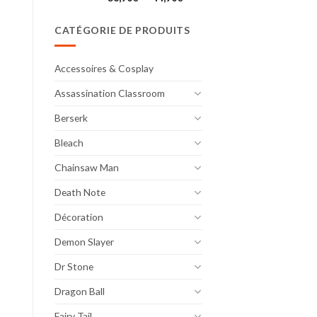
de
prix :
CATÉGORIE DE PRODUITS
36,90€
à
44,90€
Accessoires & Cosplay
Assassination Classroom
Berserk
Bleach
Chainsaw Man
Death Note
Décoration
Demon Slayer
Dr Stone
Dragon Ball
Fairy Tail