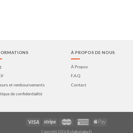
FORMATIONS
À PROPOS DE NOUS
g
À Propos
.V
F.A.Q
ours et remboursements
Contact
itique de confidentialité
Copyright 2026 ©
clubotaku.fr