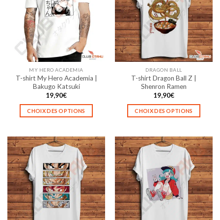
Les
Les
options
options
peuvent
peuvent
être
être
choisies
choisies
sur
sur
la
la
MY HERO ACADEMIA
DRAGON BALL
page
page
T-shirt My Hero Academia |
T-shirt Dragon Ball Z |
du
du
Bakugo Katsuki
Shenron Ramen
produit
produit
19,90
€
19,90
€
CHOIX DES OPTIONS
CHOIX DES OPTIONS
Ce
Ce
produit
produit
a
a
plusieurs
plusieurs
variations.
variations.
Les
Les
options
options
peuvent
peuvent
être
être
choisies
choisies