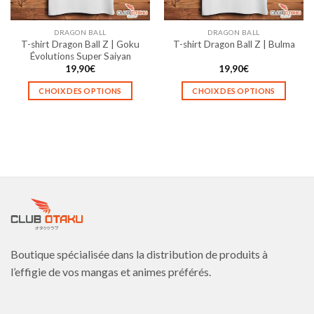
sur
sur
la
la
DRAGON BALL
DRAGON BALL
page
page
T-shirt Dragon Ball Z | Goku
T-shirt Dragon Ball Z | Bulma
du
du
Évolutions Super Saiyan
produit
produit
19,90
€
19,90
€
CHOIX DES OPTIONS
CHOIX DES OPTIONS
Ce
Ce
produit
produit
a
a
plusieurs
plusieurs
variations.
variations.
Les
Les
options
options
peuvent
peuvent
être
être
choisies
choisies
Boutique spécialisée dans la distribution de produits à
sur
sur
la
la
l’effigie de vos mangas et animes préférés.
page
page
du
du
produit
produit