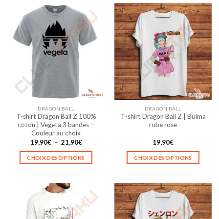
a
a
plusieurs
plusieurs
variations.
variations.
Les
Les
options
options
peuvent
peuvent
être
être
choisies
choisies
sur
sur
la
la
DRAGON BALL
DRAGON BALL
page
page
T-shirt Dragon Ball Z 100%
T-shirt Dragon Ball Z | Bulma
du
du
coton | Vegeta 3 bandes –
robe rose
produit
produit
Couleur au choix
Plage
19,90
€
–
21,90
€
19,90
€
de
prix :
CHOIX DES OPTIONS
CHOIX DES OPTIONS
19,90€
à
Ce
Ce
21,90€
produit
produit
a
a
plusieurs
plusieurs
variations.
variations.