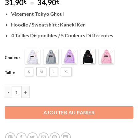
Plage
31,90
–
34,90
€
€
de
Vêtement Tokyo Ghoul
prix :
31,90€
Hoodie / Sweatshirt : Kaneki Ken
à
4 Tailles Disponibles / 5 Couleurs Différentes
34,90€
Couleur
S
M
L
XL
Taille
quantité de Vêtement Tokyo Ghoul | Hoodie Sweatshirt Kaneki
AJOUTER AU PANIER