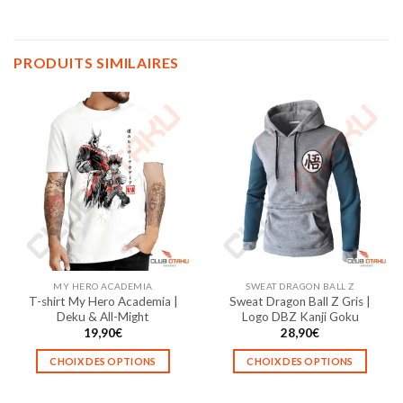
PRODUITS SIMILAIRES
MY HERO ACADEMIA
SWEAT DRAGON BALL Z
T-shirt My Hero Academia |
Sweat Dragon Ball Z Gris |
Deku & All-Might
Logo DBZ Kanji Goku
19,90
€
28,90
€
CHOIX DES OPTIONS
CHOIX DES OPTIONS
Ce
Ce
produit
produit