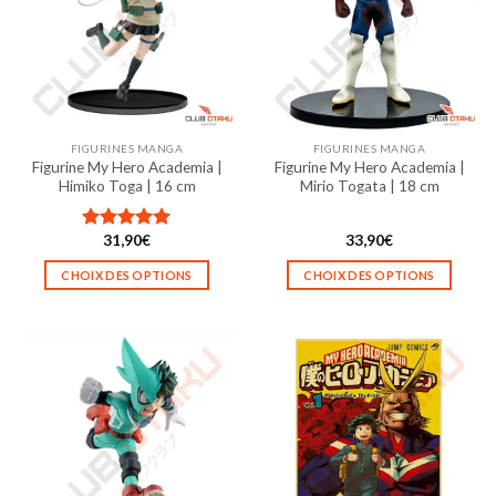
FIGURINES MANGA
FIGURINES MANGA
Figurine My Hero Academia |
Figurine My Hero Academia |
Himiko Toga | 16 cm
Mirio Togata | 18 cm
31,90
€
33,90
€
Note
5.00
sur 5
CHOIX DES OPTIONS
CHOIX DES OPTIONS
Ce
Ce
produit
produit
a
a
plusieurs
plusieurs
variations.
variations.
Les
Les
options
options
peuvent
peuvent
être
être