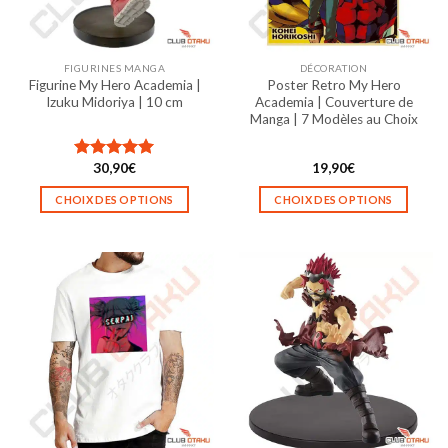
choisies
choisies
sur
sur
la
la
FIGURINES MANGA
DÉCORATION
page
page
Figurine My Hero Academia |
Poster Retro My Hero
du
du
Izuku Midoriya | 10 cm
Academia | Couverture de
produit
produit
Manga | 7 Modèles au Choix
30,90
€
19,90
€
Note
5.00
sur 5
CHOIX DES OPTIONS
CHOIX DES OPTIONS
Ce
Ce
produit
produit
a
a
plusieurs
plusieurs
variations.
variations.
Les
Les
options
options
peuvent
peuvent
être
être
choisies
choisies
sur
sur