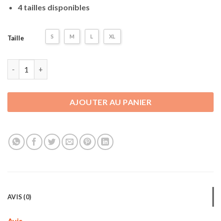
4 tailles disponibles
S
M
L
XL
Taille
quantité de T-shirt My Hero Academia | Bakugo Katsuki
AJOUTER AU PANIER
AVIS (0)
Avis