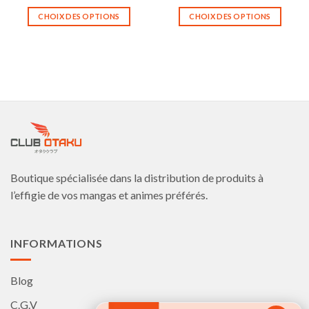
CHOIX DES OPTIONS
CHOIX DES OPTIONS
Ce
Ce
produit
produit
a
a
plusieurs
plusieurs
variations.
variations.
Les
Les
options
options
peuvent
peuvent
être
être
choisies
choisies
Boutique spécialisée dans la distribution de produits à
sur
sur
la
la
l’effigie de vos mangas et animes préférés.
page
page
du
du
produit
produit
INFORMATIONS
Blog
C.G.V