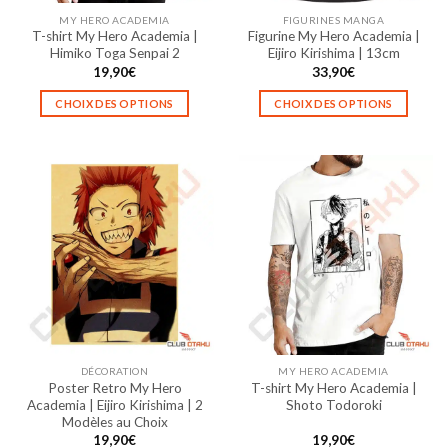
la
la
MY HERO ACADEMIA
FIGURINES MANGA
page
page
T-shirt My Hero Academia |
Figurine My Hero Academia |
du
du
Himiko Toga Senpai 2
Eijiro Kirishima | 13cm
produit
produit
19,90
€
33,90
€
CHOIX DES OPTIONS
CHOIX DES OPTIONS
Ce
Ce
produit
produit
a
a
plusieurs
plusieurs
variations.
variations.
Les
Les
options
options
peuvent
peuvent
être
être
choisies
choisies
sur
sur
la
la
DÉCORATION
MY HERO ACADEMIA
page
page
Poster Retro My Hero
T-shirt My Hero Academia |
du
du
Academia | Eijiro Kirishima | 2
Shoto Todoroki
produit
produit
Modèles au Choix
19,90
€
19,90
€