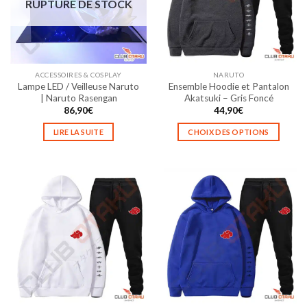
RUPTURE DE STOCK
peuvent
peuvent
être
être
choisies
choisies
sur
sur
la
la
ACCESSOIRES & COSPLAY
NARUTO
page
page
Lampe LED / Veilleuse Naruto
Ensemble Hoodie et Pantalon
du
du
| Naruto Rasengan
Akatsuki – Gris Foncé
produit
produit
86,90
€
44,90
€
LIRE LA SUITE
CHOIX DES OPTIONS
Ce
produit
a
plusieurs
variations.
Les
options
peuvent
être
choisies
sur
la