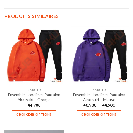
PRODUITS SIMILAIRES
NARUTO
NARUTO
Ensemble Hoodie et Pantalon
Ensemble Hoodie et Pantalon
Akatsuki – Orange
Akatsuki – Mauve
Plage
44,90
€
40,90
€
–
44,90
€
de
prix :
CHOIX DES OPTIONS
CHOIX DES OPTIONS
40,90€
à
Ce
Ce
44,90€
produit
produit