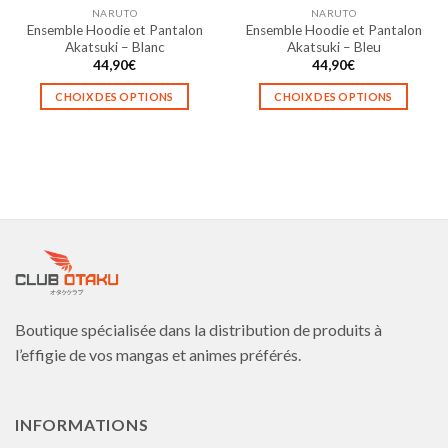
NARUTO
NARUTO
page
Ensemble Hoodie et Pantalon
Ensemble Hoodie et Pantalon
du
Akatsuki – Blanc
Akatsuki – Bleu
produit
44,90
€
44,90
€
CHOIX DES OPTIONS
CHOIX DES OPTIONS
Ce
Ce
produit
produit
a
a
plusieurs
plusieurs
variations.
variations.
Les
Les
options
options
peuvent
peuvent
être
être
choisies
choisies
Boutique spécialisée dans la distribution de produits à
sur
sur
la
la
l’effigie de vos mangas et animes préférés.
page
page
du
du
produit
produit
INFORMATIONS