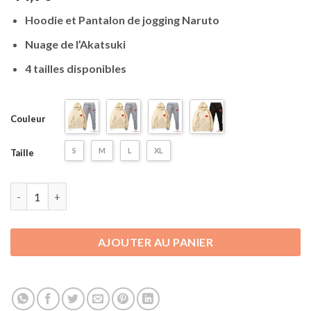
Hoodie et Pantalon de jogging Naruto
Nuage de l’Akatsuki
4 tailles disponibles
Couleur
S
M
L
XL
Taille
quantité de Ensemble Hoodie et Pantalon Akatsuki - Beige
AJOUTER AU PANIER