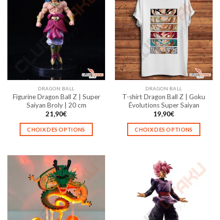
variations.
variations.
Les
Les
options
options
peuvent
peuvent
être
être
choisies
choisies
sur
sur
la
la
DRAGON BALL
DRAGON BALL
page
page
Figurine Dragon Ball Z | Super
T-shirt Dragon Ball Z | Goku
du
du
Saiyan Broly | 20 cm
Évolutions Super Saiyan
produit
produit
21,90
€
19,90
€
CHOIX DES OPTIONS
CHOIX DES OPTIONS
Ce
Ce
produit
produit
a
a
plusieurs
plusieurs
variations.
variations.
Les
Les
options
options
peuvent
peuvent