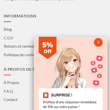
page
du
produit
INFORMATIONS
Blog
C.G.V
Retours et remboursements
Politique de confidentialité
À PROPOS DE NOUS
À Propos
F.A.Q
Contact