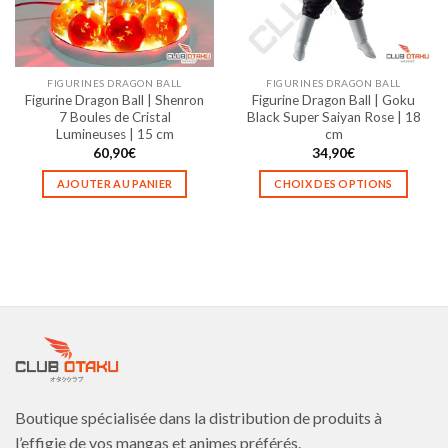
être
être
choisies
choisies
sur
sur
la
la
FIGURINES DRAGON BALL
FIGURINES DRAGON BALL
page
page
Figurine Dragon Ball | Shenron
Figurine Dragon Ball | Goku
du
du
7 Boules de Cristal
Black Super Saiyan Rose | 18
produit
produit
Lumineuses | 15 cm
cm
60,90
€
34,90
€
AJOUTER AU PANIER
CHOIX DES OPTIONS
Ce
produit
a
plusieurs
variations.
Les
options
peuvent
être
choisies
Boutique spécialisée dans la distribution de produits à
sur
la
l’effigie de vos mangas et animes préférés.