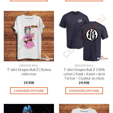
Ce
Ce
produit
produit
a
a
plusieurs
plusieurs
variations.
variations.
Les
Les
options
options
peuvent
peuvent
être
être
choisies
choisies
sur
sur
la
la
DRAGON BALL
DRAGON BALL
page
page
T-shirt Dragon Ball Z | Bulma
T-shirt Dragon Ball Z 100%
du
du
robe rose
coton | Kanji « Kamé » de la
produit
produit
Tortue – Couleur au choix
19,90
€
24,90
€
CHOIX DES OPTIONS
CHOIX DES OPTIONS
Ce
Ce
produit
produit
a
a
plusieurs
plusieurs