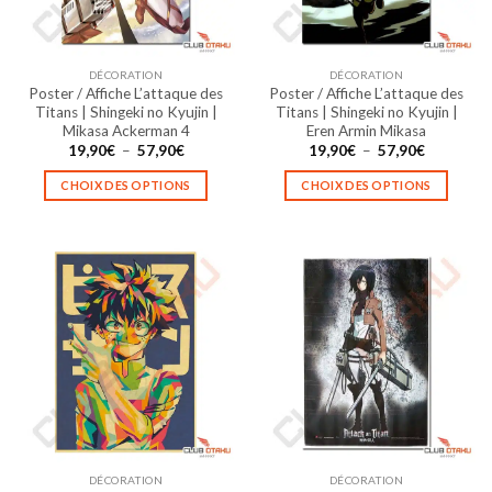
choisies
choisies
sur
sur
la
la
DÉCORATION
DÉCORATION
page
page
Poster / Affiche L’attaque des
Poster / Affiche L’attaque des
du
du
Titans | Shingeki no Kyujin |
Titans | Shingeki no Kyujin |
produit
produit
Mikasa Ackerman 4
Eren Armin Mikasa
Plage
Plage
19,90
€
–
57,90
€
19,90
€
–
57,90
€
de
de
prix :
prix :
CHOIX DES OPTIONS
CHOIX DES OPTIONS
19,90€
19,90€
à
à
Ce
Ce
57,90€
57,90€
produit
produit
a
a
plusieurs
plusieurs
variations.
variations.
Les
Les
options
options
peuvent
peuvent
être
être
choisies
choisies
sur
sur
la
la
DÉCORATION
DÉCORATION
page
page