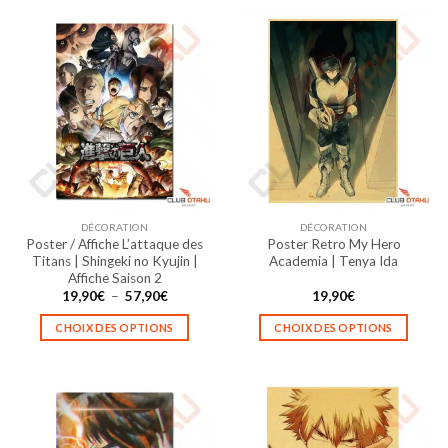
DÉCORATION
DÉCORATION
Poster / Affiche L’attaque des
Poster Retro My Hero
Titans | Shingeki no Kyujin |
Academia | Tenya Ida
Affiche Saison 2
Plage
19,90
€
–
57,90
€
19,90
€
de
prix :
CHOIX DES OPTIONS
CHOIX DES OPTIONS
19,90€
à
Ce
Ce
57,90€
produit
produit
a
a
plusieurs
plusieurs
variations.
variations.