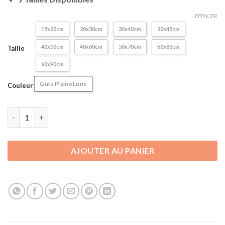
47,90€
EFFACER
15x20cm
20x30cm
30x40cm
30x45cm
40x50cm
40x60cm
50x70cm
60x80cm
Taille
60x90cm
Guts Pleine Lune
Couleur
quantité de Poster / Affiche Murale Berserk | Guts Pleine Lune
AJOUTER AU PANIER