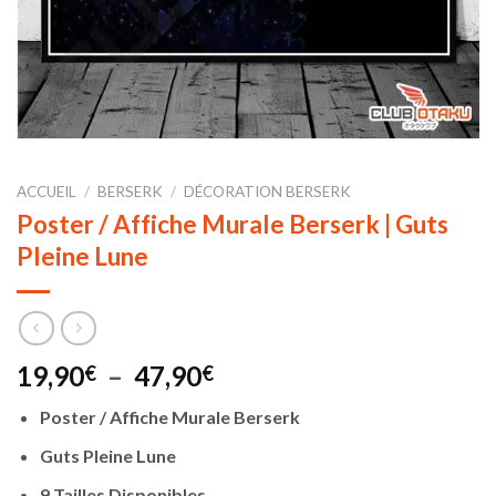
ACCUEIL
/
BERSERK
/
DÉCORATION BERSERK
Poster / Affiche Murale Berserk | Guts
Pleine Lune
Plage
19,90
–
47,90
€
€
de
Poster / Affiche Murale Berserk
prix :
19,90€
Guts Pleine Lune
à
9 Tailles Disponibles