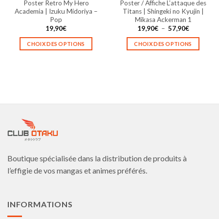
Poster Retro My Hero
Poster / Affiche L’attaque des
du
du
Academia | Izuku Midoriya –
Titans | Shingeki no Kyujin |
produit
produit
Pop
Mikasa Ackerman 1
Plage
19,90
€
19,90
€
–
57,90
€
de
prix :
CHOIX DES OPTIONS
CHOIX DES OPTIONS
19,90€
à
Ce
Ce
57,90€
produit
produit
a
a
plusieurs
plusieurs
variations.
variations.
Les
Les
options
options
peuvent
peuvent
être
être
choisies
choisies
Boutique spécialisée dans la distribution de produits à
sur
sur
la
la
l’effigie de vos mangas et animes préférés.
page
page
du
du
produit
produit
INFORMATIONS