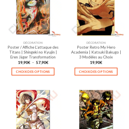
Les
Les
options
options
peuvent
peuvent
être
être
choisies
choisies
sur
sur
la
la
DÉCORATION
DÉCORATION
page
page
Poster / Affiche L’attaque des
Poster Retro My Hero
du
du
Titans | Shingeki no Kyujin |
Academia | Katsuki Bakugo |
produit
produit
Eren Jäger Transformation
3 Modèles au Choix
Plage
19,90
€
–
57,90
€
19,90
€
de
prix :
CHOIX DES OPTIONS
CHOIX DES OPTIONS
19,90€
à
Ce
Ce
57,90€
produit
produit
a
a
plusieurs
plusieurs
variations.
variations.
Les
Les
options
options
peuvent
peuvent
être
être