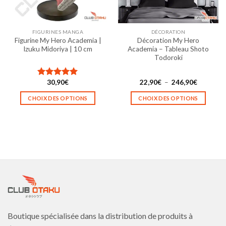
choisies
choisies
sur
sur
la
la
FIGURINES MANGA
DÉCORATION
page
page
Figurine My Hero Academia |
Décoration My Hero
du
du
Izuku Midoriya | 10 cm
Academia – Tableau Shoto
produit
produit
Todoroki
Plage
30,90
€
22,90
€
–
246,90
€
Note
5.00
de
sur 5
prix :
CHOIX DES OPTIONS
CHOIX DES OPTIONS
22,90€
à
Ce
Ce
246,90€
produit
produit
a
a
plusieurs
plusieurs
variations.
variations.
Les
Les
options
options
peuvent
peuvent
être
être
choisies
choisies
Boutique spécialisée dans la distribution de produits à
sur
sur
la
la