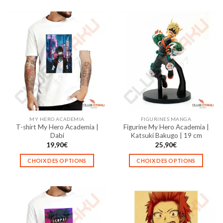
produit
produit
a
a
plusieurs
plusieurs
variations.
variations.
Les
Les
options
options
peuvent
peuvent
être
être
choisies
choisies
sur
sur
la
la
MY HERO ACADEMIA
FIGURINES MANGA
page
page
T-shirt My Hero Academia |
Figurine My Hero Academia |
du
du
Dabi
Katsuki Bakugo | 19 cm
produit
produit
19,90
€
25,90
€
CHOIX DES OPTIONS
CHOIX DES OPTIONS
Ce
Ce
produit
produit
a
a
plusieurs
plusieurs
variations.
variations.