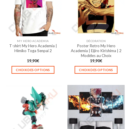
Les
Les
options
options
peuvent
peuvent
être
être
choisies
choisies
sur
sur
la
la
MY HERO ACADEMIA
DÉCORATION
page
page
T-shirt My Hero Academia |
Poster Retro My Hero
du
du
Himiko Toga Senpai 2
Academia | Eijiro Kirishima | 2
produit
produit
Modèles au Choix
19,90
€
19,90
€
CHOIX DES OPTIONS
CHOIX DES OPTIONS
Ce
Ce
produit
produit
a
a
plusieurs
plusieurs
variations.
variations.
Les
Les
options
options
peuvent
peuvent
être
être