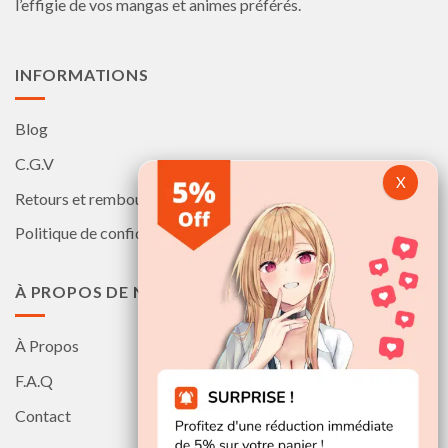
l’effigie de vos mangas et animes préférés.
page
page
du
du
produit
produit
INFORMATIONS
Blog
C.G.V
Retours et remboursements
Politique de confidentialité
À PROPOS DE NOUS
À Propos
F.A.Q
Contact