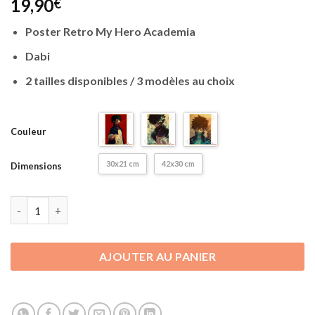
19,90
€
Poster Retro My Hero Academia
Dabi
2 tailles disponibles / 3 modèles au choix
Couleur
30x21 cm
42x30 cm
Dimensions
quantité de Poster Retro My Hero Academia | Dabi | 3 Modèles 
AJOUTER AU PANIER