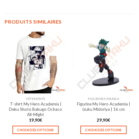
PRODUITS SIMILAIRES
VÊTEMENTS
FIGURINES MANGA
T-shirt My Hero Academia |
Figurine My Hero Academia |
Deku Shoto Bakugo Ochaco
Izuku Midoriya | 16 cm
All-Might
19,90
€
29,90
€
CHOIX DES OPTIONS
CHOIX DES OPTIONS
Ce
Ce