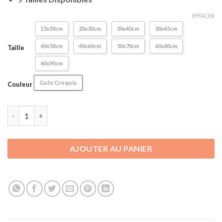
47,90€
EFFACER
15x20cm
20x30cm
30x40cm
30x45cm
40x50cm
40x60cm
50x70cm
60x80cm
Taille
60x90cm
Guts Croquis
Couleur
quantité de Poster / Affiche Murale Berserk | Guts Croquis
AJOUTER AU PANIER