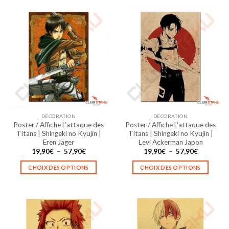
DÉCORATION
DÉCORATION
Poster / Affiche L’attaque des
Poster / Affiche L’attaque des
Titans | Shingeki no Kyujin |
Titans | Shingeki no Kyujin |
Eren Jäger
Levi Ackerman Japon
Plage
Plage
19,90
€
–
57,90
€
19,90
€
–
57,90
€
de
de
prix :
prix :
CHOIX DES OPTIONS
CHOIX DES OPTIONS
19,90€
19,90€
à
à
Ce
Ce
57,90€
57,90€
produit
produit
a
a
plusieurs
plusieurs
variations.
variations.