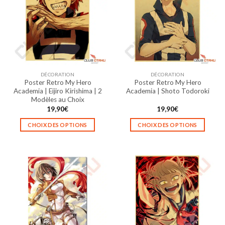
Les
Les
options
options
peuvent
peuvent
être
être
choisies
choisies
sur
sur
la
la
DÉCORATION
DÉCORATION
page
page
Poster Retro My Hero
Poster Retro My Hero
du
du
Academia | Eijiro Kirishima | 2
Academia | Shoto Todoroki
produit
produit
Modèles au Choix
19,90
€
19,90
€
CHOIX DES OPTIONS
CHOIX DES OPTIONS
Ce
Ce
produit
produit
a
a
plusieurs
plusieurs
variations.
variations.
Les
Les
options
options
peuvent
peuvent
être
être