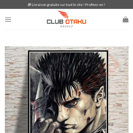
Skip
🎁 Livraison gratuite sur tout le site ! Profitez-en !
to
content