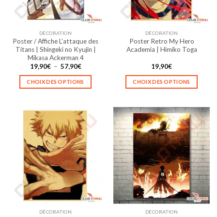
choisies
choisies
sur
sur
la
la
DÉCORATION
DÉCORATION
page
page
Poster / Affiche L’attaque des
Poster Retro My Hero
du
du
Titans | Shingeki no Kyujin |
Academia | Himiko Toga
produit
produit
Mikasa Ackerman 4
Plage
19,90
€
–
57,90
€
19,90
€
de
prix :
CHOIX DES OPTIONS
CHOIX DES OPTIONS
19,90€
à
Ce
Ce
57,90€
produit
produit
a
a
plusieurs
plusieurs
variations.
variations.
Les
Les
options
options
peuvent
peuvent
être
être
choisies
choisies
sur
sur
la
la
DÉCORATION
DÉCORATION
page
page