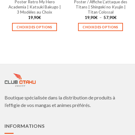
Poster Retro My Hero
Poster / Affiche L’attaque des
du
du
Academia | Katsuki Bakugo |
Titans | Shingeki no Kyujin |
produit
produit
3 Modèles au Choix
Titan Colossal
Plage
19,90
€
19,90
€
–
57,90
€
de
prix :
CHOIX DES OPTIONS
CHOIX DES OPTIONS
19,90€
à
Ce
Ce
57,90€
produit
produit
a
a
plusieurs
plusieurs
variations.
variations.
Les
Les
options
options
peuvent
peuvent
être
être
choisies
choisies
Boutique spécialisée dans la distribution de produits à
sur
sur
la
la
l’effigie de vos mangas et animes préférés.
page
page
du
du
produit
produit
INFORMATIONS