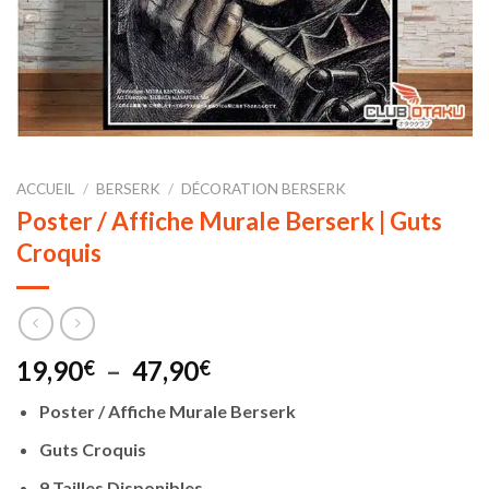
ACCUEIL
/
BERSERK
/
DÉCORATION BERSERK
Poster / Affiche Murale Berserk | Guts
Croquis
Plage
19,90
–
47,90
€
€
de
Poster / Affiche Murale Berserk
prix :
19,90€
Guts Croquis
à
9 Tailles Disponibles