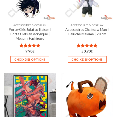
être
être
choisies
choisies
sur
sur
la
la
ACCESSOIRES & COSPLAY
ACCESSOIRES & COSPLAY
page
page
Porte-Clés Jujutsu Kaisen |
Accessoires Chainsaw Man |
du
du
Porte Clefs en Acrylique |
Peluche Makima | 20 cm
produit
produit
Megumi Fushiguro
9,90
€
50,90
€
Note
5.00
Note
5.00
sur 5
sur 5
CHOIX DES OPTIONS
CHOIX DES OPTIONS
Ce
Ce
produit
produit
a
a
plusieurs
plusieurs
variations.
variations.
Les
Les
options
options
peuvent
peuvent
être
être
choisies
choisies