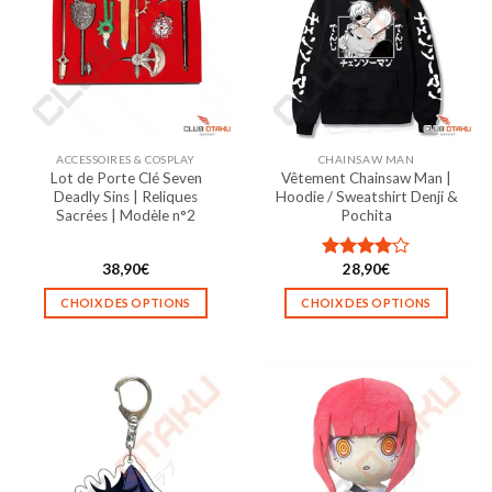
ACCESSOIRES & COSPLAY
CHAINSAW MAN
Lot de Porte Clé Seven
Vêtement Chainsaw Man |
Deadly Sins | Reliques
Hoodie / Sweatshirt Denji &
Sacrées | Modèle n°2
Pochita
38,90
€
28,90
€
Note
4.00
sur
CHOIX DES OPTIONS
CHOIX DES OPTIONS
5
Ce
Ce
produit
produit
a
a
plusieurs
plusieurs
variations.
variations.
Les
Les
options
options
peuvent
peuvent