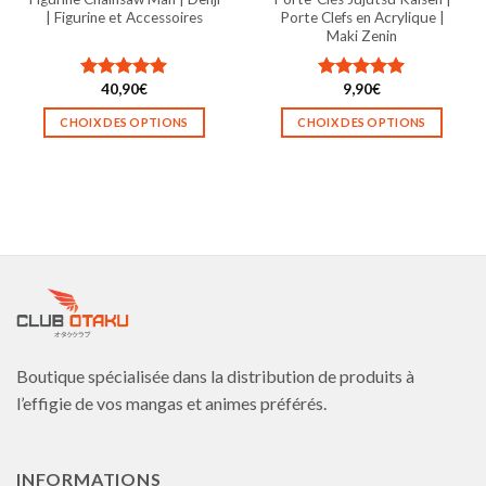
du
du
| Figurine et Accessoires
Porte Clefs en Acrylique |
produit
produit
Maki Zenin
40,90
€
9,90
€
Note
5.00
Note
5.00
sur 5
sur 5
CHOIX DES OPTIONS
CHOIX DES OPTIONS
Ce
Ce
produit
produit
a
a
plusieurs
plusieurs
variations.
variations.
Les
Les
options
options
peuvent
peuvent
être
être
choisies
choisies
Boutique spécialisée dans la distribution de produits à
sur
sur
la
la
l’effigie de vos mangas et animes préférés.
page
page
du
du
produit
produit
INFORMATIONS